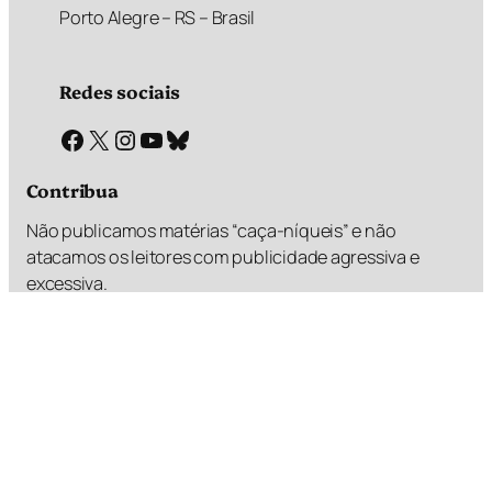
Porto Alegre – RS – Brasil
Redes sociais
Facebook
X
Instagram
Youtube
Bluesky
Contribua
Não publicamos matérias “caça-níqueis” e não
atacamos os leitores com publicidade agressiva e
excessiva.
Faz um PIX e valoriza esse diferencial
R$
R$
R$
R$
1,00
2,00
5,00
?,??