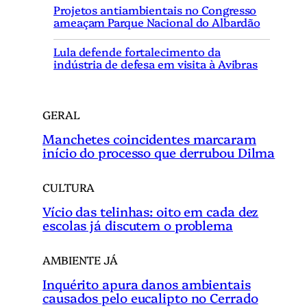
Projetos antiambientais no Congresso
s
ameaçam Parque Nacional do Albardão
a
r
Lula defende fortalecimento da
indústria de defesa em visita à Avibras
GERAL
Manchetes coincidentes marcaram
início do processo que derrubou Dilma
CULTURA
Vício das telinhas: oito em cada dez
escolas já discutem o problema
AMBIENTE JÁ
Inquérito apura danos ambientais
causados pelo eucalipto no Cerrado