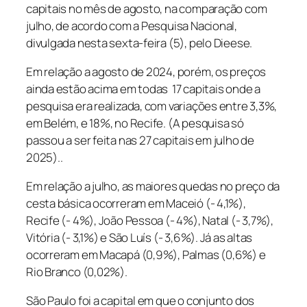
capitais no mês de agosto, na comparação com
julho, de acordo com a Pesquisa Nacional,
divulgada nesta sexta-feira (5), pelo Dieese.
Em relação a agosto de 2024, porém, os preços
ainda estão acima em todas 17 capitais onde a
pesquisa era realizada, com variações entre 3,3%,
em Belém, e 18%, no Recife. (A pesquisa só
passou a ser feita nas 27 capitais em julho de
2025)..
Em relação a julho, as maiores quedas no preço da
cesta básica ocorreram em Maceió (- 4,1%),
Recife (- 4%), João Pessoa (- 4%), Natal (- 3,7%),
Vitória (- 3,1%) e São Luís (- 3,6%). Já as altas
ocorreram em Macapá (0,9%), Palmas (0,6%) e
Rio Branco (0,02%).
São Paulo foi a capital em que o conjunto dos