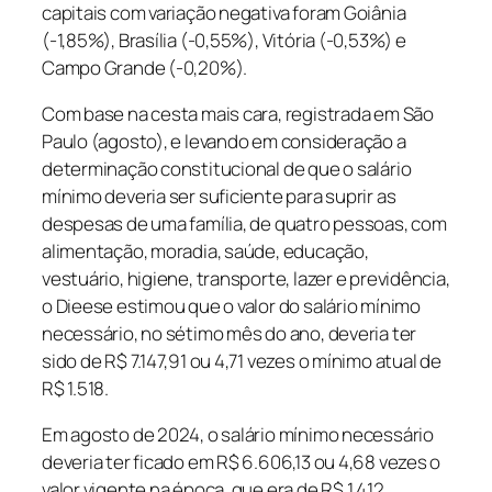
capitais com variação negativa foram Goiânia
(-1,85%), Brasília (-0,55%), Vitória (-0,53%) e
Campo Grande (-0,20%).
Com base na cesta mais cara, registrada em São
Paulo (agosto), e levando em consideração a
determinação constitucional de que o salário
mínimo deveria ser suficiente para suprir as
despesas de uma família, de quatro pessoas, com
alimentação, moradia, saúde, educação,
vestuário, higiene, transporte, lazer e previdência,
o Dieese estimou que o valor do salário mínimo
necessário, no sétimo mês do ano, deveria ter
sido de R$ 7.147,91 ou 4,71 vezes o mínimo atual de
R$ 1.518.
Em agosto de 2024, o salário mínimo necessário
deveria ter ficado em R$ 6.606,13 ou 4,68 vezes o
valor vigente na época, que era de R$ 1.412.