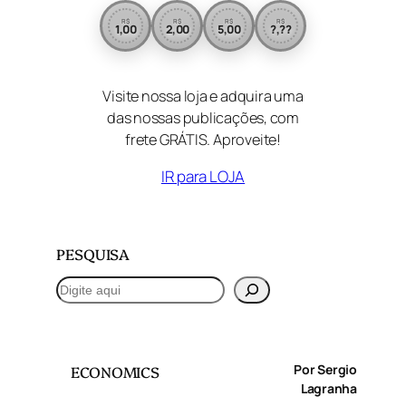
R$
R$
R$
R$
1,00
2,00
5,00
?,??
Visite nossa loja e adquira uma
das nossas publicações, com
frete GRÁTIS. Aproveite!
IR para LOJA
PESQUISA
P
e
s
q
Por Sergio
ECONOMICS
u
Lagranha
i