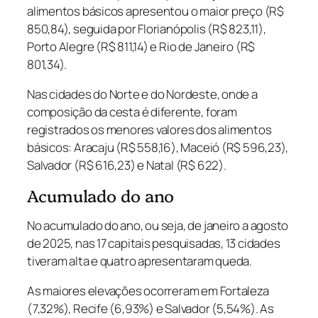
alimentos básicos apresentou o maior preço (R$
850,84), seguida por Florianópolis (R$ 823,11),
Porto Alegre (R$ 811,14) e Rio de Janeiro (R$
801,34).
Nas cidades do Norte e do Nordeste, onde a
composição da cesta é diferente, foram
registrados os menores valores dos alimentos
básicos: Aracaju (R$ 558,16), Maceió (R$ 596,23),
Salvador (R$ 616,23) e Natal (R$ 622).
Acumulado do ano
No acumulado do ano, ou seja, de janeiro a agosto
de 2025, nas 17 capitais pesquisadas, 13 cidades
tiveram alta e quatro apresentaram queda.
As maiores elevações ocorreram em Fortaleza
(7,32%), Recife (6,93%) e Salvador (5,54%). As