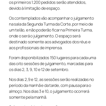
os primeiros 1.200 pedidos serão atendidos,
devido à limitação de espaço.
Os contemplados vão acompanhar o julgamento
na sala da Segunda Turma da Corte, por meio de
um telão, e não poderão ficar na Primeira Turma,
onde o será o julgamento. O espaço será
destinado somente aos advogados dos réus e
aos profissionais de imprensa.
Foram disponibilizados 150 lugares para cada uma
das oito sessões de julgamento, marcadas para
os dias 2, 3, 9, 10 e 12 de setembro.
Nos dias 2,9 e 12, as sessões serão realizadas no
período da manhã e da tarde, com pausa para o
almoço. Nos dias 3 e 10, o julgamento ocorrerá
somente pela manhã.