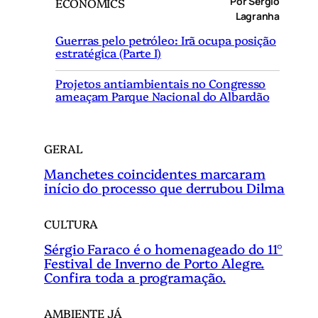
Por Sergio
ECONOMICS
u
Lagranha
i
Guerras pelo petróleo: Irã ocupa posição
s
estratégica (Parte I)
a
r
Projetos antiambientais no Congresso
ameaçam Parque Nacional do Albardão
GERAL
Manchetes coincidentes marcaram
início do processo que derrubou Dilma
CULTURA
Sérgio Faraco é o homenageado do 11°
Festival de Inverno de Porto Alegre.
Confira toda a programação.
AMBIENTE JÁ