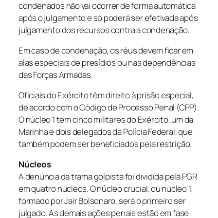
condenados não vai ocorrer de forma automática
após o julgamento e só poderá ser efetivada após
julgamento dos recursos contra a condenação.
Em caso de condenação, os réus devem ficar em
alas especiais de presídios ou nas dependências
das Forças Armadas.
Oficiais do Exército têm direito à prisão especial,
de acordo com o Código de Processo Penal (CPP).
O núcleo 1 tem cinco militares do Exército, um da
Marinha e dois delegados da Polícia Federal, que
também podem ser beneficiados pela restrição.
Núcleos
A denúncia da trama golpista foi dividida pela PGR
em quatro núcleos. O núcleo crucial, ou núcleo 1,
formado por Jair Bolsonaro, será o primeiro ser
julgado. As demais ações penais estão em fase