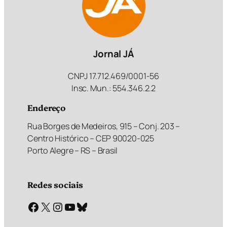
Jornal JÁ
CNPJ 17.712.469/0001-56
Insc. Mun.: 554.346.2.2
Endereço
Rua Borges de Medeiros, 915 – Conj. 203 –
Centro Histórico – CEP 90020-025
Porto Alegre – RS – Brasil
Redes sociais
Facebook
X
Instagram
Youtube
Bluesky