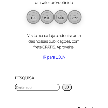
um valor pré-definido
R$
R$
R$
R$
1,00
2,00
5,00
?,??
Visite nossa loja e adquira uma
das nossas publicações, com
frete GRÁTIS. Aproveite!
IR para LOJA
PESQUISA
P
e
s
q