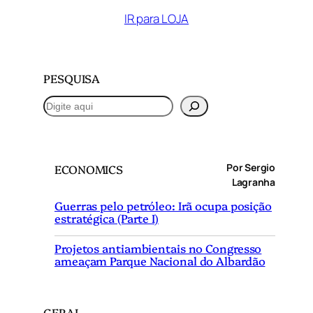
IR para LOJA
PESQUISA
P
e
s
q
Por Sergio
ECONOMICS
u
Lagranha
i
Guerras pelo petróleo: Irã ocupa posição
s
estratégica (Parte I)
a
r
Projetos antiambientais no Congresso
ameaçam Parque Nacional do Albardão
GERAL