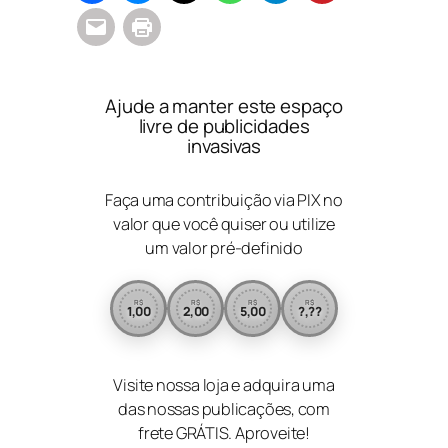
Ajude a manter este espaço
livre de publicidades
invasivas
Faça uma contribuição via PIX no
valor que você quiser ou utilize
um valor pré-definido
R$
R$
R$
R$
1,00
2,00
5,00
?,??
Visite nossa loja e adquira uma
das nossas publicações, com
frete GRÁTIS. Aproveite!