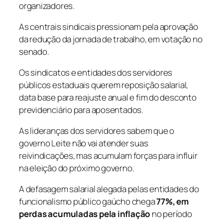
organizadores.
As centrais sindicais pressionam pela aprovação
da redução da jornada de trabalho, em votação no
senado.
Os sindicatos e entidades dos servidores
públicos estaduais querem reposição salarial,
data base para reajuste anual e fim do desconto
previdenciário para aposentados.
As lideranças dos servidores sabem que o
governo Leite não vai atender suas
reivindicações, mas acumulam forças para influir
na eleição do próximo governo.
A defasagem salarial alegada pelas entidades do
funcionalismo público gaúcho chega
77%, em
perdas acumuladas pela inflação
no período