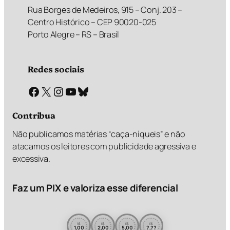
Rua Borges de Medeiros, 915 – Conj. 203 –
Centro Histórico – CEP 90020-025
Porto Alegre – RS – Brasil
Redes sociais
Facebook
X
Instagram
Youtube
Bluesky
Contribua
Não publicamos matérias “caça-níqueis” e não
atacamos os leitores com publicidade agressiva e
excessiva.
Faz um PIX e valoriza esse diferencial
R$
R$
R$
R$
1,00
2,00
5,00
?,??