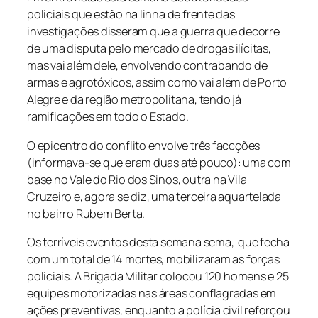
policiais que estão na linha de frente das
investigações disseram que a guerra que decorre
de uma disputa pelo mercado de drogas ilícitas,
mas vai além dele, envolvendo contrabando de
armas e agrotóxicos, assim como vai além de Porto
Alegre e da região metropolitana, tendo já
ramificações em todo o Estado.
O epicentro do conflito envolve três faccções
(informava-se que eram duas até pouco): uma com
base no Vale do Rio dos Sinos, outra na Vila
Cruzeiro e, agora se diz, uma terceira aquartelada
no bairro Rubem Berta.
Os terríveis eventos desta semana sema, que fecha
com um total de 14 mortes, mobilizaram as forças
policiais. A Brigada Militar colocou 120 homens e 25
equipes motorizadas nas áreas conflagradas em
ações preventivas, enquanto a polícia civil reforçou