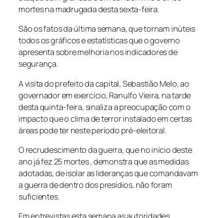
mortes na madrugada desta sexta-feira.
São os fatos da última semana, que tornam inúteis
todos os gráficos e estatísticas que o governo
apresenta sobre melhoria nos indicadores de
segurança.
A visita do prefeito da capital, Sebastião Melo, ao
governador em exercício, Ranulfo Vieira, na tarde
desta quinta-feira, sinaliza a preocupação com o
impacto que o clima de terror instalado em certas
áreas pode ter neste período pré-eleitoral.
O recrudescimento da guerra, que no início deste
ano já fez 25 mortes , demonstra que as medidas
adotadas, de isolar as lideranças que comandavam
a guerra de dentro dos presídios, não foram
suficientes.
Em entrevistas esta semana as autoridades