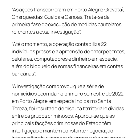
“As ações transcorreram em Porto Alegre, Gravataí,
Charqueadas, Guaíba e Canoas. Trata-se da
primeira fase de execução de medidas cautelares
referentes a essa investigação”.
“Até o momento, a operação contabiliza 22
indivíduos presos e a apreensão de entorpecentes,
celulares, computadores e dinheiro em espécie,
além do bloqueio de somas financeiras em contas
bancárias”.
“A investigação comprovou que a série de
homicídios ocorrida no primeiro semestre de 2022
em Porto Alegre, em especial no bairro Santa
Tereza, foi resultado de disputa territorial e dívidas
entre os grupos criminosos. Apurou-se que as
principais facções criminosas do Estado têm
interligação e mantêm constante negociação,
intermediando a compra de armas e drogas entre si