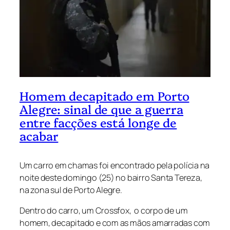
Homem decapitado em Porto
Alegre: sinal de que a guerra
entre facções está longe de
acabar
Um carro em chamas foi encontrado pela polícia na
noite deste domingo (25) no bairro Santa Tereza,
na zona sul de Porto Alegre.
Dentro do carro, um Crossfox, o corpo de um
homem, decapitado e com as mãos amarradas com