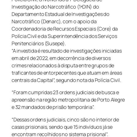
Investigação do Narcotráfico (1ªDIN) do
Departamento Estadual de Investigações do
Narcotráfico (Denarc), com o apoio da
Coordenadoria de Recursos Especiais (Core) da
Polícia Civil e da Superintendência dos Serviços
Penitenciários (Susepe).
“A investida é resultado de investigações iniciadas
em abril de 2022, em decorrência de diversos
crimes relacionados à disputa entre grupos de
traficantes de entorpecentes que atuam em áreas
centrais da Capital”, segundo nota da Polícia Civil.
“Foram cumpridas 23 ordens judiciais de busca e
apreensão na região metropolitana de Porto Alegre
e 32 mandados de prisão temporária”.
“Dessas ordens judiciais, cinco são no interior de
casas prisionais, sendo que 15 indivíduos já se
encontram recolhidos no sistema prisional”.