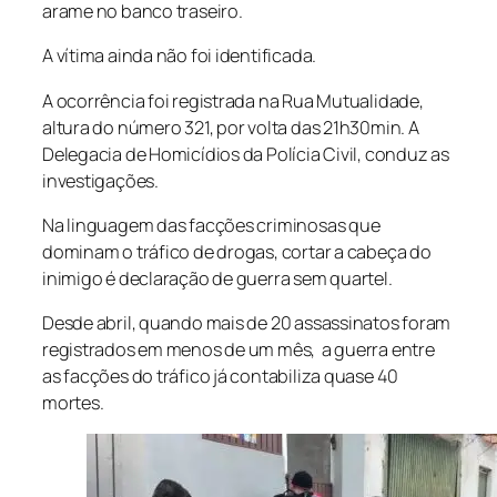
arame no banco traseiro.
A vítima ainda não foi identificada.
A ocorrência foi registrada na Rua Mutualidade,
altura do número 321, por volta das 21h30min. A
Delegacia de Homicídios da Polícia Civil, conduz as
investigações.
Na linguagem das facções criminosas que
dominam o tráfico de drogas, cortar a cabeça do
inimigo é declaração de guerra sem quartel.
Desde abril, quando mais de 20 assassinatos foram
registrados em menos de um mês, a guerra entre
as facções do tráfico já contabiliza quase 40
mortes.