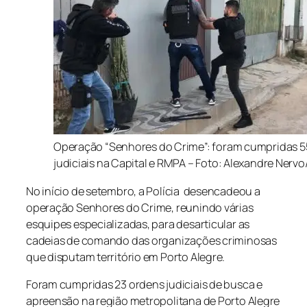
Operação “Senhores do Crime”: foram cumpridas 5
judiciais na Capital e RMPA – Foto: Alexandre Nerv
No início de setembro, a Polícia desencadeou a
operação Senhores do Crime, reunindo várias
esquipes especializadas, para desarticular as
cadeias de comando das organizações criminosas
que disputam território em Porto Alegre.
Foram cumpridas 23 ordens judiciais de busca e
apreensão na região metropolitana de Porto Alegre