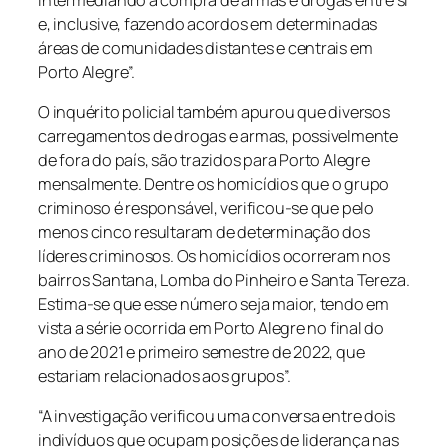
e, inclusive, fazendo acordos em determinadas
áreas de comunidades distantes e centrais em
Porto Alegre”.
O inquérito policial também apurou que diversos
carregamentos de drogas e armas, possivelmente
de fora do país, são trazidos para Porto Alegre
mensalmente. Dentre os homicídios que o grupo
criminoso é responsável, verificou-se que pelo
menos cinco resultaram de determinação dos
líderes criminosos. Os homicídios ocorreram nos
bairros Santana, Lomba do Pinheiro e Santa Tereza.
Estima-se que esse número seja maior, tendo em
vista a série ocorrida em Porto Alegre no final do
ano de 2021 e primeiro semestre de 2022, que
estariam relacionados aos grupos”.
“A investigação verificou uma conversa entre dois
indivíduos que ocupam posições de liderança nas