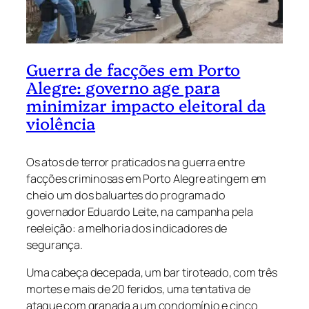
Guerra de facções em Porto
Alegre: governo age para
minimizar impacto eleitoral da
violência
Os atos de terror praticados na guerra entre
facções criminosas em Porto Alegre atingem em
cheio um dos baluartes do programa do
governador Eduardo Leite, na campanha pela
reeleição: a melhoria dos indicadores de
segurança.
Uma cabeça decepada, um bar tiroteado, com três
mortes e mais de 20 feridos, uma tentativa de
ataque com granada a um condomínio e cinco