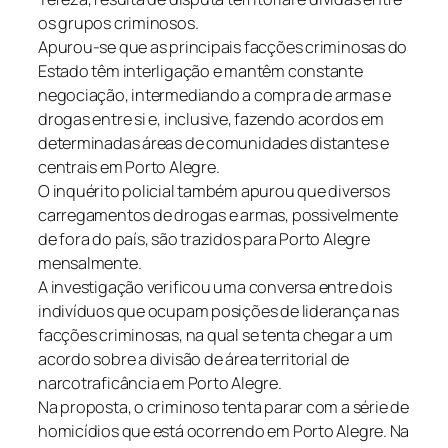
os grupos criminosos.
Apurou-se que as principais facções criminosas do
Estado têm interligação e mantêm constante
negociação, intermediando a compra de armas e
drogas entre si e, inclusive, fazendo acordos em
determinadas áreas de comunidades distantes e
centrais em Porto Alegre.
O inquérito policial também apurou que diversos
carregamentos de drogas e armas, possivelmente
de fora do país, são trazidos para Porto Alegre
mensalmente.
A investigação verificou uma conversa entre dois
indivíduos que ocupam posições de liderança nas
facções criminosas, na qual se tenta chegar a um
acordo sobre a divisão de área territorial de
narcotraficância em Porto Alegre.
Na proposta, o criminoso tenta parar com a série de
homicídios que está ocorrendo em Porto Alegre. Na