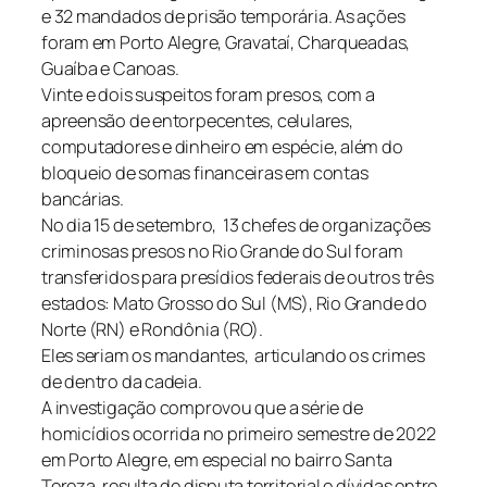
e 32 mandados de prisão temporária. As ações
foram em Porto Alegre, Gravataí, Charqueadas,
Guaíba e Canoas.
Vinte e dois suspeitos foram presos, com a
apreensão de entorpecentes, celulares,
computadores e dinheiro em espécie, além do
bloqueio de somas financeiras em contas
bancárias.
No dia 15 de setembro,
13 chefes de organizações
criminosas presos no Rio Grande do Sul foram
transferidos
para presídios federais de outros três
estados: Mato Grosso do Sul (MS), Rio Grande do
Norte (RN) e Rondônia (RO).
Eles seriam os mandantes, articulando os crimes
de dentro da cadeia.
A investigação comprovou que a série de
homicídios ocorrida no primeiro semestre de 2022
em Porto Alegre, em especial no bairro Santa
Tereza, resulta de disputa territorial e dívidas entre