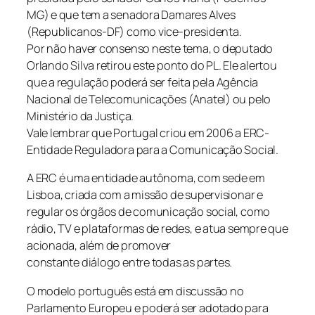
MG) e que tem a senadora Damares Alves
(Republicanos-DF) como vice-presidenta.
Por não haver consenso neste tema, o deputado
Orlando Silva retirou este ponto do PL. Ele alertou
que a regulação poderá ser feita pela Agência
Nacional de Telecomunicações (Anatel) ou pelo
Ministério da Justiça.
Vale lembrar que Portugal criou em 2006 a ERC-
Entidade Reguladora para a Comunicação Social.
A ERC é uma entidade autônoma, com sede em
Lisboa, criada com a missão de supervisionar e
regular os órgãos de comunicação social, como
rádio, TV e plataformas de redes, e atua sempre que
acionada, além de promover
constante diálogo entre todas as partes.
O modelo português está em discussão no
Parlamento Europeu e poderá ser adotado para