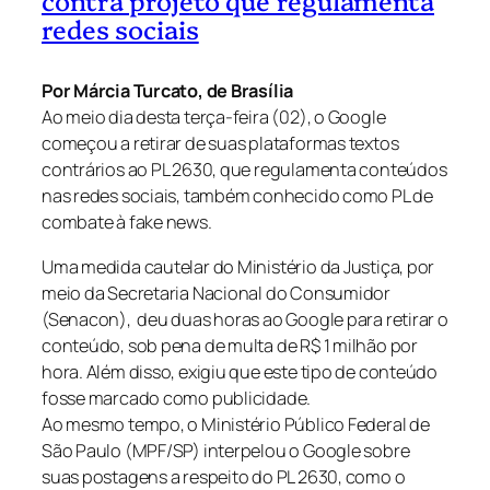
contra projeto que regulamenta
redes sociais
Por Márcia Turcato, de Brasília
Ao meio dia desta terça-feira (02), o Google
começou a retirar de suas plataformas textos
contrários ao PL 2630, que regulamenta conteúdos
nas redes sociais, também conhecido como PL de
combate à fake news.
Uma medida cautelar do Ministério da Justiça, por
meio da Secretaria Nacional do Consumidor
(Senacon), deu duas horas ao Google para retirar o
conteúdo, sob pena de multa de R$ 1 milhão por
hora. Além disso, exigiu que este tipo de conteúdo
fosse marcado como publicidade.
Ao mesmo tempo, o Ministério Público Federal de
São Paulo (MPF/SP) interpelou o Google sobre
suas postagens a respeito do PL 2630, como o