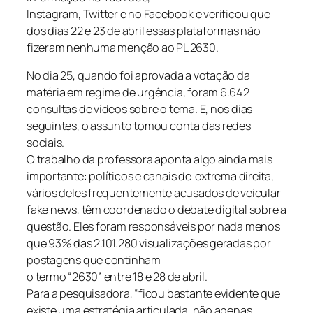
Instagram, Twitter e no Facebook e verificou que
dos dias 22 e 23 de abril essas plataformas não
fizeram nenhuma menção ao PL 2630.
No dia 25, quando foi aprovada a votação da
matéria em regime de urgência, foram 6.642
consultas de vídeos sobre o tema. E, nos dias
seguintes, o assunto tomou conta das redes
sociais.
O trabalho da professora aponta algo ainda mais
importante: políticos e canais de extrema direita,
vários deles frequentemente acusados de veicular
fake news, têm coordenado o debate digital sobre a
questão. Eles foram responsáveis por nada menos
que 93% das 2.101.280 visualizações geradas por
postagens que continham
o termo “2630” entre 18 e 28 de abril.
Para a pesquisadora, “ficou bastante evidente que
existe uma estratégia articulada, não apenas