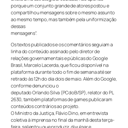
porque um conjunto grande de atores postou e
compartilhou mensagens sobre o mesmo assunto
ao mesmo tempo, mas também pela uniformização
dessas
mensagens”.
Os textos publicados e os comentários seguiam a
linha do conteúdo assinado pelo diretor de
relações governamentais e públicas do Google
Brasil, Marcelo Lacerda, que ficou disponível na
plataforma durante todo o fim de semana até ser
retirado às 12h do dia dois de maio. Além do Google,
conforme denunciou o
deputado Orlando Silva (PCdoB/SP), relator do PL
2630, também plataformas de games publicaram
conteúdos contrários ao projeto.
O Ministro da Justiça, Flávio Dino, em entrevista
coletiva à imprensa no final da manhã desta terça-
feira, salientou que produzir, divulgar e