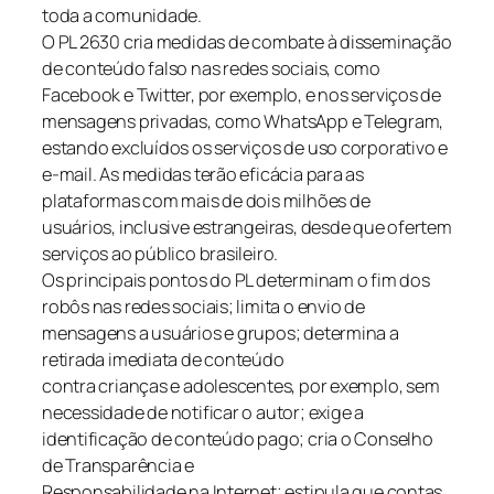
toda a comunidade.
O PL 2630 cria medidas de combate à disseminação
de conteúdo falso nas redes sociais, como
Facebook e Twitter, por exemplo, e nos serviços de
mensagens privadas, como WhatsApp e Telegram,
estando excluídos os serviços de uso corporativo e
e-mail. As medidas terão eficácia para as
plataformas com mais de dois milhões de
usuários, inclusive estrangeiras, desde que ofertem
serviços ao público brasileiro.
Os principais pontos do PL determinam o fim dos
robôs nas redes sociais; limita o envio de
mensagens a usuários e grupos; determina a
retirada imediata de conteúdo
contra crianças e adolescentes, por exemplo, sem
necessidade de notificar o autor; exige a
identificação de conteúdo pago; cria o Conselho
de Transparência e
Responsabilidade na Internet; estipula que contas