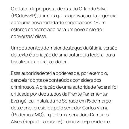
O relator da proposta, deputado Orlando Silva
(PCdoB-SP), afirmou que a aprovação da urgência
abre uma nova rodada de negociações. “É um
esforço concentrado para um novo ciclo de
conversas”, disse.
Um dos pontos de maior destaque da última versão
do texto é a criação de uma autarquia federal para
fiscalizar a aplicação da lei.
Essa autoridade teria poderes de, por exemplo,
cancelar contas e conteúdos considerados
criminosos. A criação de uma autoridade federal foi
criticada por deputados da Frente Parlamentar
Evangélica, instalada no Senado em 15 de março
deste ano, presidida pelo senador Carlos Viana
(Podemos-MG) e que tem a senadora Damares
Alves (Republicanos-DF) como vice-presidente.