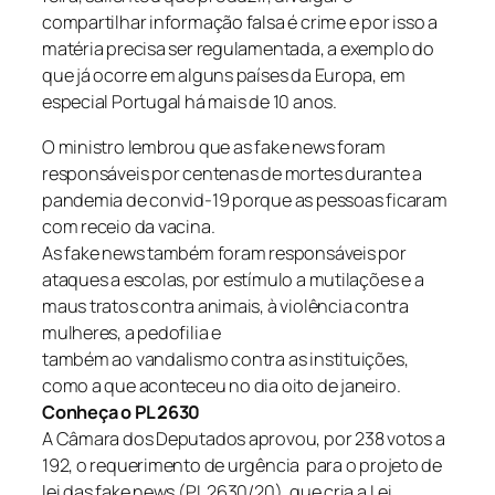
compartilhar informação falsa é crime e por isso a
matéria precisa ser regulamentada, a exemplo do
que já ocorre em alguns países da Europa, em
especial Portugal há mais de 10 anos.
O ministro lembrou que as fake news foram
responsáveis por centenas de mortes durante a
pandemia de convid-19 porque as pessoas ficaram
com receio da vacina.
As fake news também foram responsáveis por
ataques a escolas, por estímulo a mutilações e a
maus tratos contra animais, à violência contra
mulheres, a pedofilia e
também ao vandalismo contra as instituições,
como a que aconteceu no dia oito de janeiro.
Conheça o PL 2630
A Câmara dos Deputados aprovou, por 238 votos a
192, o requerimento de urgência para o projeto de
lei das fake news (PL 2630/20), que cria a Lei