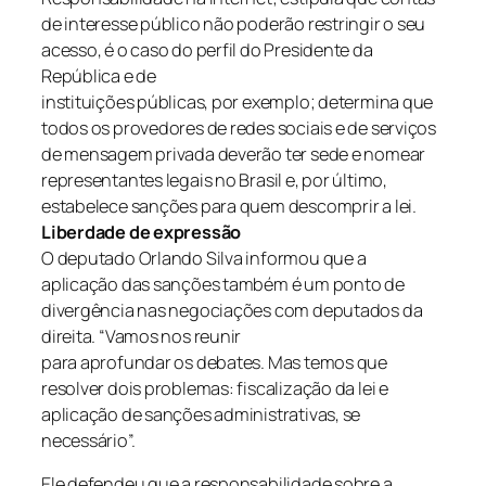
de interesse público não poderão restringir o seu
acesso, é o caso do perfil do Presidente da
República e de
instituições públicas, por exemplo; determina que
todos os provedores de redes sociais e de serviços
de mensagem privada deverão ter sede e nomear
representantes legais no Brasil e, por último,
estabelece sanções para quem descomprir a lei.
Liberdade de expressão
O deputado Orlando Silva informou que a
aplicação das sanções também é um ponto de
divergência nas negociações com deputados da
direita. “Vamos nos reunir
para aprofundar os debates. Mas temos que
resolver dois problemas: fiscalização da lei e
aplicação de sanções administrativas, se
necessário”.
Ele defendeu que a responsabilidade sobre a