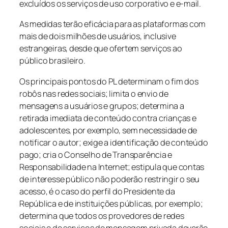
excluídos os serviços de uso corporativo e e-mail.
As medidas terão eficácia para as plataformas com
mais de dois milhões de usuários, inclusive
estrangeiras, desde que ofertem serviços ao
público brasileiro.
Os principais pontos do PL determinam o fim dos
robôs nas redes sociais; limita o envio de
mensagens a usuários e grupos; determina a
retirada imediata de conteúdo contra crianças e
adolescentes, por exemplo, sem necessidade de
notificar o autor; exige a identificação de conteúdo
pago; cria o Conselho de Transparência e
Responsabilidade na Internet; estipula que contas
de interesse público não poderão restringir o seu
acesso, é o caso do perfil do Presidente da
República e de instituições públicas, por exemplo;
determina que todos os provedores de redes
sociais e de serviços de mensagem privada deverão