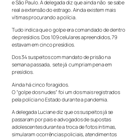
e São Paulo. A delegada diz que ainda não se sabe
real a extensão do estrago. Ainda existem mais
vítimas procurando a polícia.
Tudo indica que o golpe era comandado de dentro
de presídios. Dos 109 celulares apreendidos, 79
estavam em cinco presídios.
Dos 34 suspeitos com mandato de prisão na
semana passada, sete já cumpriam pena em
presídios.
Ainda há cinco foragidos.
O “golpe dos nudes” foi um dos mais registrados
pela polícia no Estado durante a pandemia.
A delegada Luciane diz que os suspeitos já se
passaram por pais e advogados de supostas
adolescentes durante a troca de fotos íntimas,
simularam ocorrências policiais, atendimentos