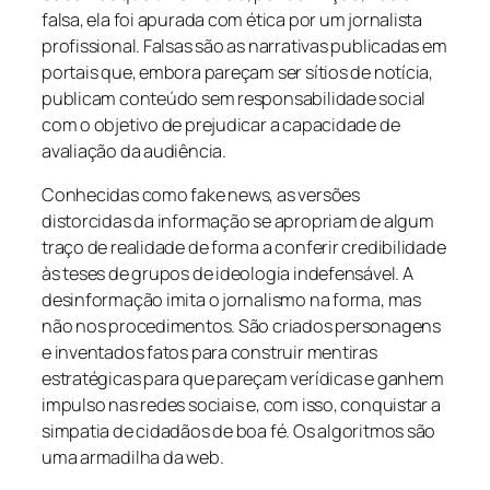
falsa, ela foi apurada com ética por um jornalista
profissional. Falsas são as narrativas publicadas em
portais que, embora pareçam ser sítios de notícia,
publicam conteúdo sem responsabilidade social
com o objetivo de prejudicar a capacidade de
avaliação da audiência.
Conhecidas como fake news, as versões
distorcidas da informação se apropriam de algum
traço de realidade de forma a conferir credibilidade
às teses de grupos de ideologia indefensável. A
desinformação imita o jornalismo na forma, mas
não nos procedimentos. São criados personagens
e inventados fatos para construir mentiras
estratégicas para que pareçam verídicas e ganhem
impulso nas redes sociais e, com isso, conquistar a
simpatia de cidadãos de boa fé. Os algoritmos são
uma armadilha da web.