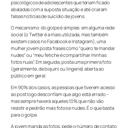
psicológicos de adolescentes que teriam ficado
abaladas com a suposta situação e até criaram
falsas notícias de suicídio de jovens.
O mecanismo do golpe é simples: em alguma rede
social (o Twitter é a mais utilizada, mas também
existem casos no Facebook e Instagram), uma
mulher jovem posta frases como “quero te mandar
nudes” ou “meu fetiche é compartilhar minhas
fotos nuas”. Em seguida, posta uma primeira foto
(geralmente, de biquini ou lingerie) aberta ao
público em geral.
Em 90% dos casos, as pessoas que tiverem acesso
ao post logo desconfiam que algo está errado –
mas sempre haverá aqueles 10% que não vão
resistir e pedirão mais fotos e nudes. É o que basta
para o golpe.
A jovem manda as fotos, pede o número de contato