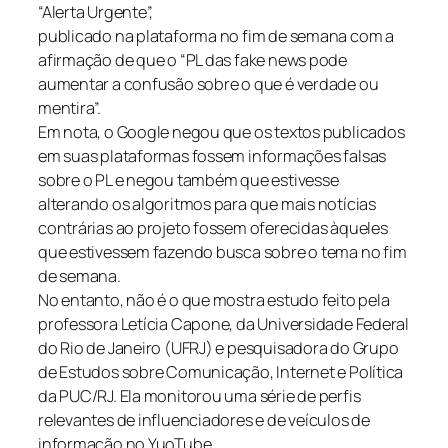
“Alerta Urgente”,
publicado na plataforma no fim de semana com a
afirmação de que o “PL das fake news pode
aumentar a confusão sobre o que é verdade ou
mentira”.
Em nota, o Google negou que os textos publicados
em suas plataformas fossem informações falsas
sobre o PL e negou também que estivesse
alterando os algoritmos para que mais notícias
contrárias ao projeto fossem oferecidas àqueles
que estivessem fazendo busca sobre o tema no fim
de semana.
No entanto, não é o que mostra estudo feito pela
professora Letícia Capone, da Universidade Federal
do Rio de Janeiro (UFRJ) e pesquisadora do Grupo
de Estudos sobre Comunicação, Internet e Política
da PUC/RJ. Ela monitorou uma série de perfis
relevantes de influenciadores e de veículos de
informação no YuoTube,