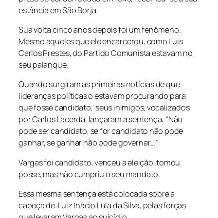
estância em São Borja.
Sua volta cinco anos depois foi um fenômeno.
Mesmo aqueles que ele encarcerou, como Luis
Carlos Prestes, do Partido Comunista estavam no
seu palanque.
Quando surgiram as primeiras notícias de que
lideranças políticas o estavam procurando para
que fosse candidato, seus inimigos, vocalizados
por Carlos Lacerda, lançaram a sentença: “Não
pode ser candidato, se for candidato não pode
ganhar, se ganhar não pode governar…”
Vargas foi candidato, venceu a eleição, tomou
posse, mas não cumpriu o seu mandato.
Essa mesma sentença está colocada sobre a
cabeça de Luiz Inácio Lula da Silva, pelas forças
que levaram Vargas ao suicídio.