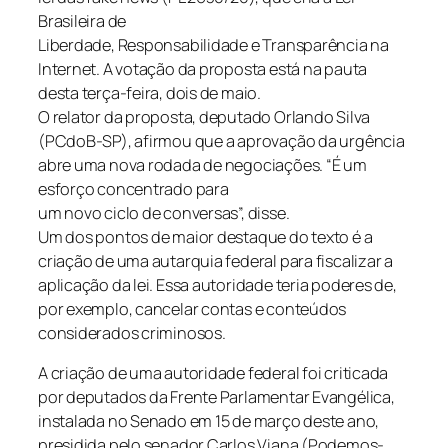
Brasileira de
Liberdade, Responsabilidade e Transparência na
Internet. A votação da proposta está na pauta
desta terça-feira, dois de maio.
O relator da proposta, deputado Orlando Silva
(PCdoB-SP), afirmou que a aprovação da urgência
abre uma nova rodada de negociações. “É um
esforço concentrado para
um novo ciclo de conversas”, disse.
Um dos pontos de maior destaque do texto é a
criação de uma autarquia federal para fiscalizar a
aplicação da lei. Essa autoridade teria poderes de,
por exemplo, cancelar contas e conteúdos
considerados criminosos.
A criação de uma autoridade federal foi criticada
por deputados da Frente Parlamentar Evangélica,
instalada no Senado em 15 de março deste ano,
presidida pelo senador Carlos Viana (Podemos-