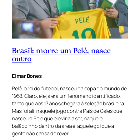
Brasil: morre um Pelé, nasce
outro
Elmar Bones
Pelé, o rei do futebol, nasceu na copa do mundo de
1958. Claro, ele já era um fenômeno identificado,
tanto que aos 17 anos chegara à seleção brasileira.
Mas foi ali, naquele jogo contra Pais de Gales que
nasceu o Pelé que ele viria a ser, naquele
balãozinho dentro da área e aquele gol que a
gente não cansa de rever.