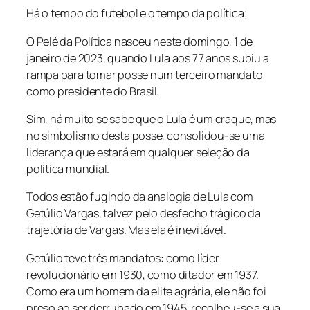
Há o tempo do futebol e o tempo da política;
O Pelé da Política nasceu neste domingo, 1 de
janeiro de 2023, quando Lula aos 77 anos subiu a
rampa para tomar posse num terceiro mandato
como presidente do Brasil.
Sim, há muito se sabe que o Lula é um craque, mas
no simbolismo desta posse, consolidou-se uma
liderança que estará em qualquer seleção da
política mundial.
Todos estão fugindo da analogia de Lula com
Getúlio Vargas, talvez pelo desfecho trágico da
trajetória de Vargas. Mas ela é inevitável.
Getúlio teve três mandatos: como líder
revolucionário em 1930, como ditador em 1937.
Como era um homem da elite agrária, ele não foi
preso ao ser derrubado em 1945, recolheu-se a sua