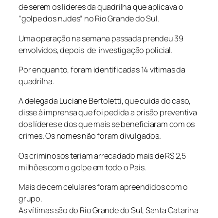
de serem os líderes da quadrilha que aplicava o
“golpe dos nudes” no Rio Grande do Sul.
Uma operação na semana passada prendeu 39
envolvidos, depois de investigação policial.
Por enquanto, foram identificadas 14 vítimas da
quadrilha.
A delegada Luciane Bertoletti, que cuida do caso,
disse à imprensa que foi pedida a prisão preventiva
dos líderes e dos que mais se beneficiaram com os
crimes. Os nomes não foram divulgados.
Os criminosos teriam arrecadado mais de R$ 2,5
milhões com o golpe em todo o País.
Mais de cem celulares foram apreendidos com o
grupo.
As vítimas são do Rio Grande do Sul, Santa Catarina