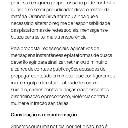
processo em que o próprio usuário pode contestar
quando se sentir prejudicado”, disse o relator da
matéria. Orlando Silva afirmou ainda que é
necessário alterar o regime de responsabilidade
das plataformas de redes sociais, mensagens e
busca para se ter mais transparência.
Pela proposta, redes sociais, aplicativos de
mensagens instantâneas e plataformas de busca
deverão agir para sinalizar, retirar ou diminuir o
alcance de contas e publicações acusadas de
propagar conteúdo criminoso: que configurem ou
incitem golpe de estado, atos de terrorismo,
suicídio, crimes contra crianças e adolescentes,
discriminação e preconceito, violência contra a
mulher e infração sanitárias.
Construção da desinformação
Sabemos que uma notícia, por definição, não é