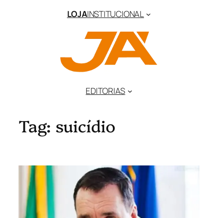
Pular
LOJA
INSTITUCIONAL
para
o
conteúdo
EDITORIAS
Tag:
suicídio