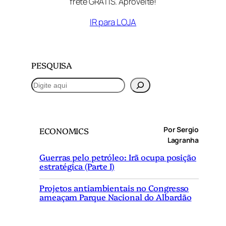
frete GRÁTIS. Aproveite!
IR para LOJA
PESQUISA
P
e
s
q
Por Sergio
ECONOMICS
u
Lagranha
i
Guerras pelo petróleo: Irã ocupa posição
s
estratégica (Parte I)
a
r
Projetos antiambientais no Congresso
ameaçam Parque Nacional do Albardão