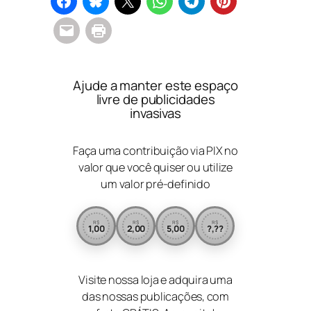
Ajude a manter este espaço
livre de publicidades
invasivas
Faça uma contribuição via PIX no
valor que você quiser ou utilize
um valor pré-definido
R$
R$
R$
R$
1,00
2,00
5,00
?,??
Visite nossa loja e adquira uma
das nossas publicações, com