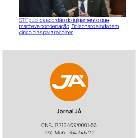
STF publica acórdão do julgamento que
manteve condenação; Bolsonaro ainda tem
cinco dias para recorrer
Jornal JÁ
CNPJ 17.712.469/0001-56
Insc. Mun.: 554.346.2.2