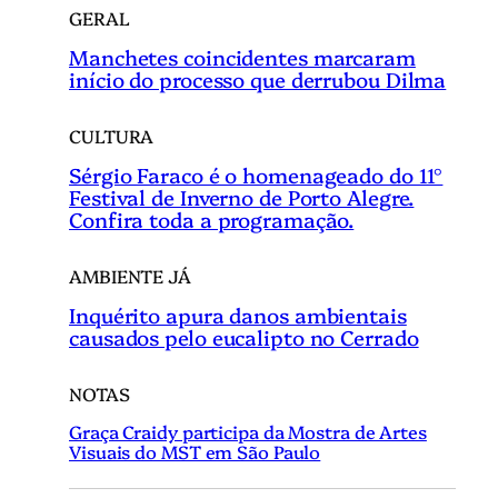
GERAL
Manchetes coincidentes marcaram
início do processo que derrubou Dilma
CULTURA
Sérgio Faraco é o homenageado do 11°
Festival de Inverno de Porto Alegre.
Confira toda a programação.
AMBIENTE JÁ
Inquérito apura danos ambientais
causados pelo eucalipto no Cerrado
NOTAS
Graça Craidy participa da Mostra de Artes
Visuais do MST em São Paulo