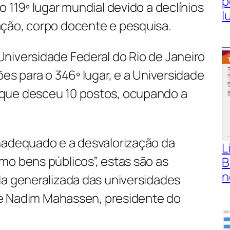
p
o 119º lugar mundial devido a declínios
l
ção, corpo docente e pesquisa.
niversidade Federal do Rio de Janeiro
ões para o 346º lugar, e a Universidade
que desceu 10 postos, ocupando a
nadequado e a desvalorização da
L
mo bens públicos”, estas são as
B
n
da generalizada das universidades
 de Nadim Mahassen, presidente do