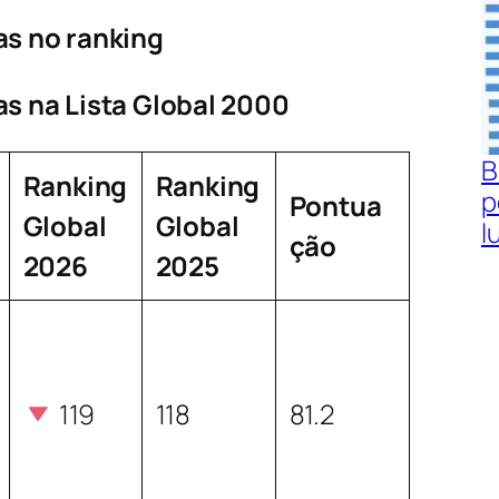
as no ranking
as na Lista Global 2000
B
Ranking
Ranking
p
Pontua
Global
Global
l
ção
2026
2025
119
118
81.2