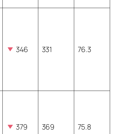
346
331
76.3
379
369
75.8