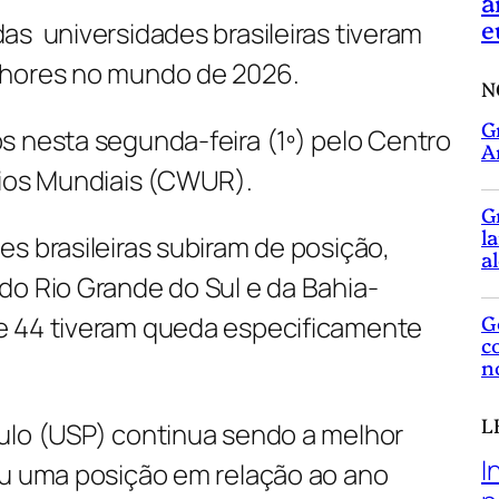
a
e
as universidades brasileiras tiveram
lhores no mundo de 2026.
N
G
s nesta segunda-feira (1º) pelo Centro
A
rios Mundiais (CWUR).
G
l
s brasileiras subiram de posição,
a
do Rio Grande do Sul e da Bahia-
G
e 44 tiveram queda especificamente
c
n
L
ulo (USP) continua sendo a melhor
I
iu uma posição em relação ao ano