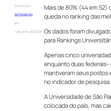
Escrito por
Mais de 80% (44 em 52) d
da Redação
queda no ranking das me
em
Os dados foram divulgado
1 de junho de 2026
para Rankings Universitá
Apenas cinco universidade
enquanto duas federais– 
mantiveram seus postos 
no indicador de pesquisa.
A Universidade de São Pa
colocada do país, mas ca