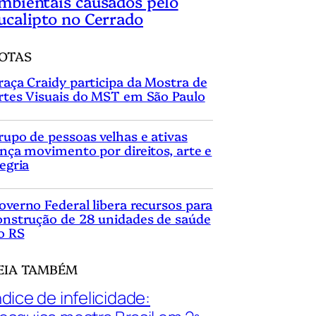
mbientais causados pelo
ucalipto no Cerrado
OTAS
raça Craidy participa da Mostra de
rtes Visuais do MST em São Paulo
rupo de pessoas velhas e ativas
ança movimento por direitos, arte e
legria
overno Federal libera recursos para
onstrução de 28 unidades de saúde
o RS
EIA TAMBÉM
ndice de infelicidade: