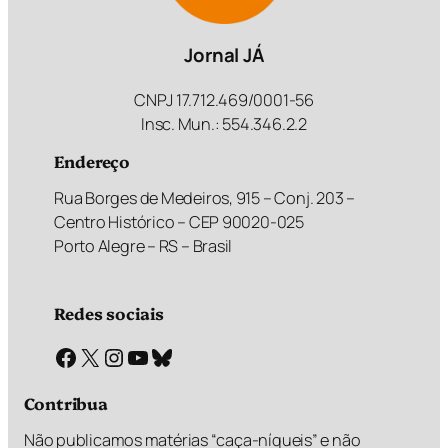
Jornal JÁ
CNPJ 17.712.469/0001-56
Insc. Mun.: 554.346.2.2
Endereço
Rua Borges de Medeiros, 915 – Conj. 203 –
Centro Histórico – CEP 90020-025
Porto Alegre – RS – Brasil
Redes sociais
Facebook
X
Instagram
Youtube
Bluesky
Contribua
Não publicamos matérias “caça-níqueis” e não