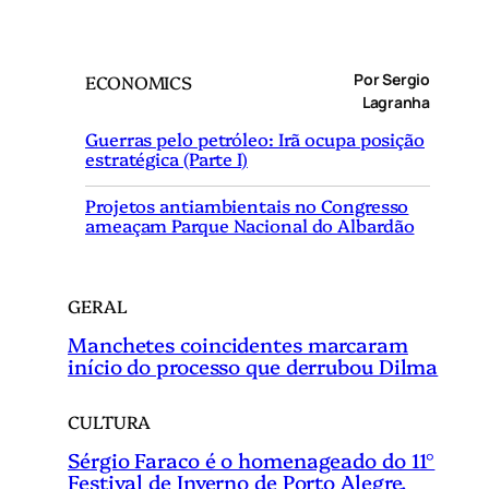
e
s
q
Por Sergio
ECONOMICS
u
Lagranha
i
Guerras pelo petróleo: Irã ocupa posição
s
estratégica (Parte I)
a
r
Projetos antiambientais no Congresso
ameaçam Parque Nacional do Albardão
GERAL
Manchetes coincidentes marcaram
início do processo que derrubou Dilma
CULTURA
Sérgio Faraco é o homenageado do 11°
Festival de Inverno de Porto Alegre.