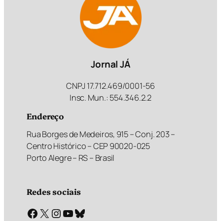
Jornal JÁ
CNPJ 17.712.469/0001-56
Insc. Mun.: 554.346.2.2
Endereço
Rua Borges de Medeiros, 915 – Conj. 203 –
Centro Histórico – CEP 90020-025
Porto Alegre – RS – Brasil
Redes sociais
Facebook
X
Instagram
Youtube
Bluesky