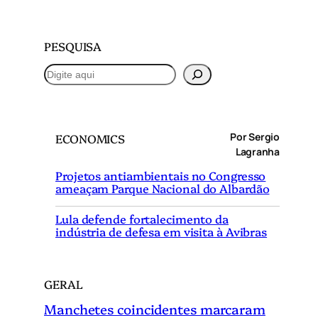
PESQUISA
P
e
s
q
Por Sergio
ECONOMICS
u
Lagranha
i
Projetos antiambientais no Congresso
s
ameaçam Parque Nacional do Albardão
a
r
Lula defende fortalecimento da
indústria de defesa em visita à Avibras
GERAL
Manchetes coincidentes marcaram