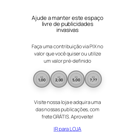
Ajude a manter este espaço
livre de publicidades
invasivas
Faça uma contribuição via PIX no
valor que você quiser ou utilize
um valor pré-definido
R$
R$
R$
R$
1,00
2,00
5,00
?,??
Visite nossa loja e adquira uma
das nossas publicações, com
frete GRÁTIS. Aproveite!
IR para LOJA