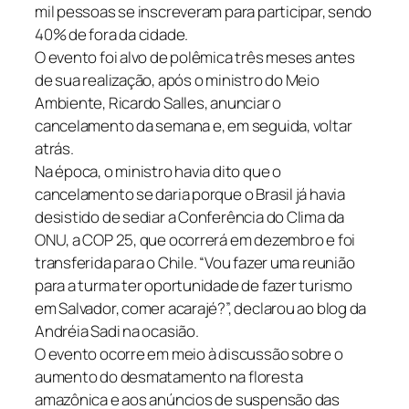
mil pessoas se inscreveram para participar, sendo
40% de fora da cidade.
O evento foi alvo de polêmica três meses antes
de sua realização, após o ministro do Meio
Ambiente, Ricardo Salles, anunciar o
cancelamento da semana e, em seguida, voltar
atrás.
Na época, o ministro havia dito que o
cancelamento se daria porque o Brasil já havia
desistido de sediar a Conferência do Clima da
ONU, a COP 25, que ocorrerá em dezembro e foi
transferida para o Chile. “Vou fazer uma reunião
para a turma ter oportunidade de fazer turismo
em Salvador, comer acarajé?”, declarou ao blog da
Andréia Sadi na ocasião.
O evento ocorre em meio à discussão sobre o
aumento do desmatamento na floresta
amazônica e aos anúncios de suspensão das