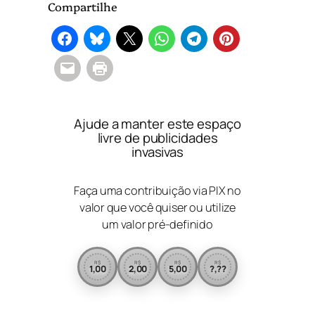
Compartilhe
Ajude a manter este espaço
livre de publicidades
invasivas
Faça uma contribuição via PIX no
valor que você quiser ou utilize
um valor pré-definido
R$
R$
R$
R$
1,00
2,00
5,00
?,??