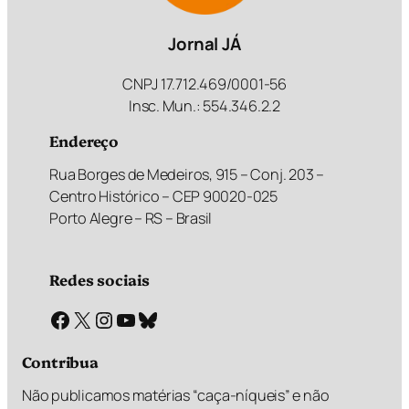
Jornal JÁ
CNPJ 17.712.469/0001-56
Insc. Mun.: 554.346.2.2
Endereço
Rua Borges de Medeiros, 915 – Conj. 203 –
Centro Histórico – CEP 90020-025
Porto Alegre – RS – Brasil
Redes sociais
Facebook
X
Instagram
Youtube
Bluesky
Contribua
Não publicamos matérias “caça-níqueis” e não