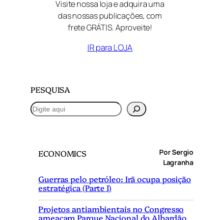
Visite nossa loja e adquira uma
das nossas publicações, com
frete GRÁTIS. Aproveite!
IR para LOJA
PESQUISA
P
e
s
q
Por Sergio
ECONOMICS
u
Lagranha
i
Guerras pelo petróleo: Irã ocupa posição
s
estratégica (Parte I)
a
r
Projetos antiambientais no Congresso
ameaçam Parque Nacional do Albardão