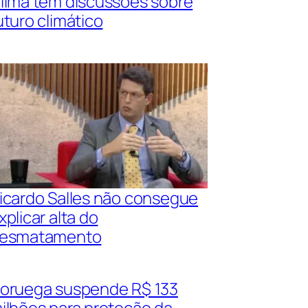
lima tem discussões sobre
uturo climático
icardo Salles não consegue
xplicar alta do
esmatamento
oruega suspende R$ 133
ilhões para proteção da