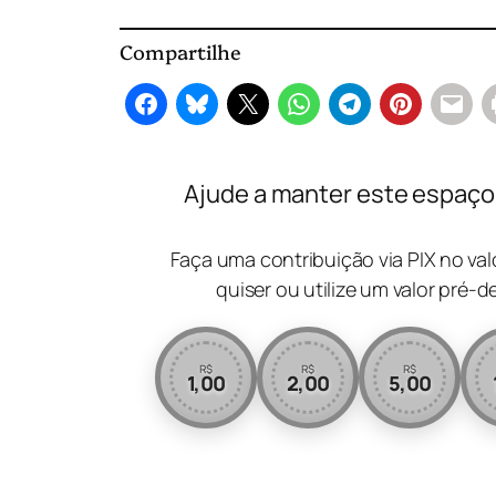
Compartilhe
Ajude a manter este espaço l
Faça uma contribuição via PIX no va
quiser ou utilize um valor pré-d
R$
R$
R$
1,00
2,00
5,00