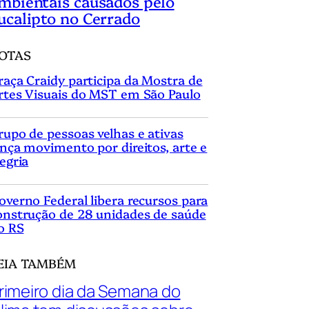
mbientais causados pelo
ucalipto no Cerrado
OTAS
raça Craidy participa da Mostra de
rtes Visuais do MST em São Paulo
rupo de pessoas velhas e ativas
ança movimento por direitos, arte e
legria
overno Federal libera recursos para
onstrução de 28 unidades de saúde
o RS
EIA TAMBÉM
rimeiro dia da Semana do