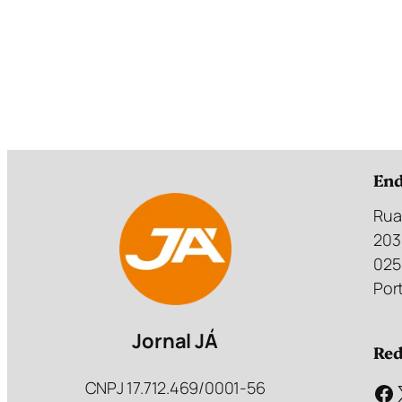
End
Rua
203
025
Port
Jornal JÁ
Red
CNPJ 17.712.469/0001-56
Facebook