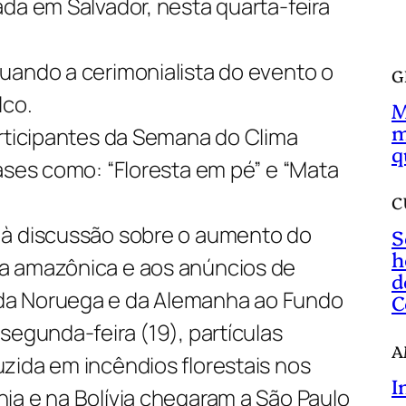
da em Salvador, nesta quarta-feira
a
r
uando a cerimonialista do evento o
G
lco.
M
m
articipantes da Semana do Clima
q
ases como: “Floresta em pé” e “Mata
C
 à discussão sobre o aumento do
S
h
a amazônica e aos anúncios de
d
da Noruega e da Alemanha ao Fundo
C
segunda-feira (19), partículas
A
zida em incêndios florestais nos
I
ia e na Bolívia chegaram a São Paulo