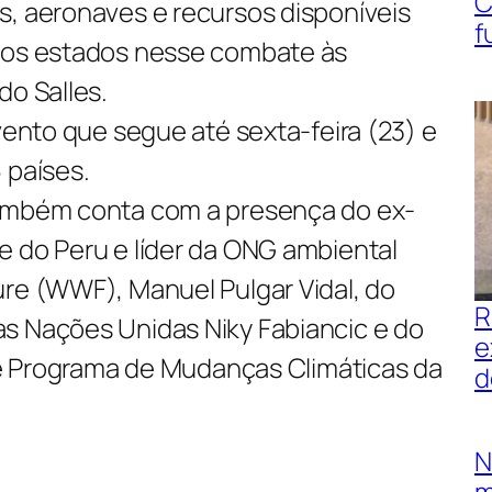
C
s, aeronaves e recursos disponíveis
f
 dos estados nesse combate às
do Salles.
evento que segue até sexta-feira (23) e
 países.
também conta com a presença do ex-
e do Peru e líder da ONG ambiental
ure (WWF), Manuel Pulgar Vidal, do
R
s Nações Unidas Niky Fabiancic e do
e
a e Programa de Mudanças Climáticas da
d
N
m