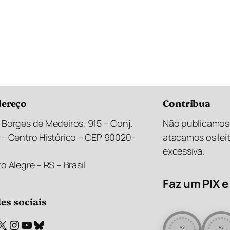
ereço
Contribua
 Borges de Medeiros, 915 – Conj.
Não publicamos 
 – Centro Histórico – CEP 90020-
atacamos os lei
excessiva.
o Alegre – RS – Brasil
Faz um PIX e 
es sociais
X
Instagram
Youtube
Bluesky
R$
R$