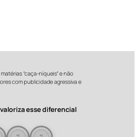
matérias “caça-níqueis” e não
tores com publicidade agressiva e
valoriza esse diferencial
R$
R$