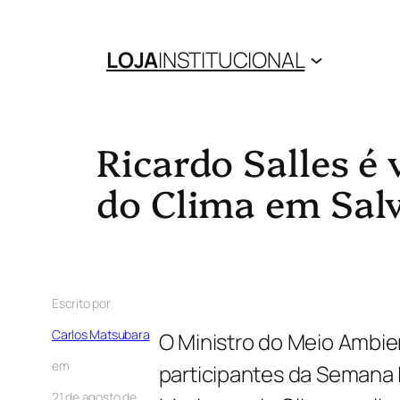
LOJA
INSTITUCIONAL
Ricardo Salles é
do Clima em Sal
Escrito por
Carlos Matsubara
O Ministro do Meio Ambien
em
participantes da Semana
21 de agosto de