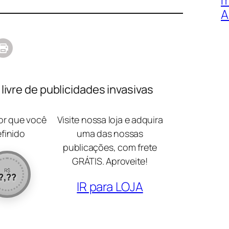
A
ivre de publicidades invasivas
lor que você
Visite nossa loja e adquira
efinido
uma das nossas
publicações, com frete
GRÁTIS. Aproveite!
R$
?,??
IR para LOJA