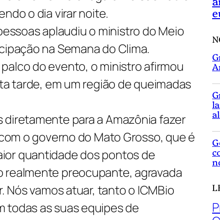
a
ndo o dia virar noite.
e
ssoas aplaudiu o ministro do Meio
N
icipação na Semana do Clima.
G
palco do evento, o ministro afirmou
A
esta tarde, em um região de queimadas
G
l
a
 diretamente para a Amazônia fazer
o com o governo do Mato Grosso, que é
G
c
ior quantidade dos pontos de
n
o realmente preocupante, agravada
L
or. Nós vamos atuar, tanto o ICMBio
P
m todas as suas equipes de