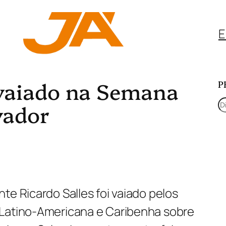
E
 vaiado na Semana
P
P
vador
e
s
q
u
te Ricardo Salles foi vaiado pelos
i
 Latino-Americana e Caribenha sobre
s