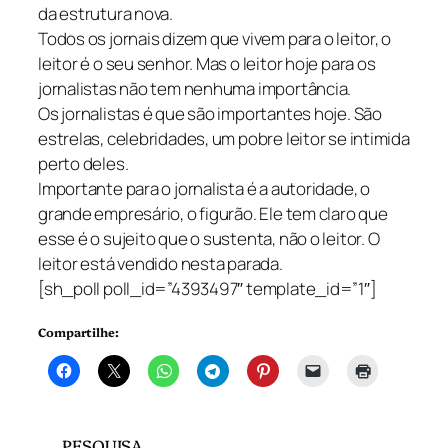
da estrutura nova.
Todos os jornais dizem que vivem para o leitor, o
leitor é o seu senhor. Mas o leitor hoje para os
jornalistas não tem nenhuma importância.
Os jornalistas é que são importantes hoje. São
estrelas, celebridades, um pobre leitor se intimida
perto deles.
Importante para o jornalista é a autoridade, o
grande empresário, o figurão. Ele tem claro que
esse é o sujeito que o sustenta, não o leitor. O
leitor está vendido nesta parada.
[sh_poll poll_id=”4393497″ template_id=”1″]
Compartilhe:
PESQUISA