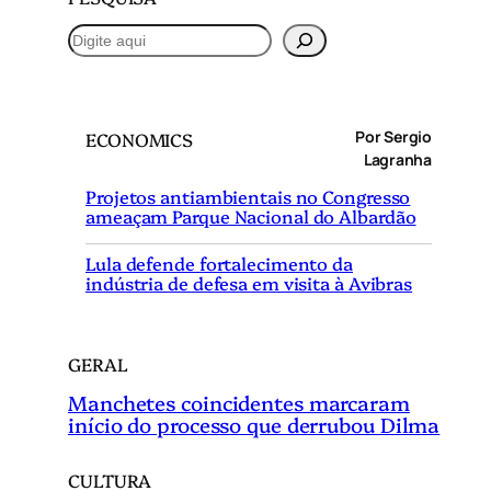
P
e
s
q
Por Sergio
ECONOMICS
u
Lagranha
i
Projetos antiambientais no Congresso
s
ameaçam Parque Nacional do Albardão
a
r
Lula defende fortalecimento da
indústria de defesa em visita à Avibras
GERAL
Manchetes coincidentes marcaram
início do processo que derrubou Dilma
CULTURA