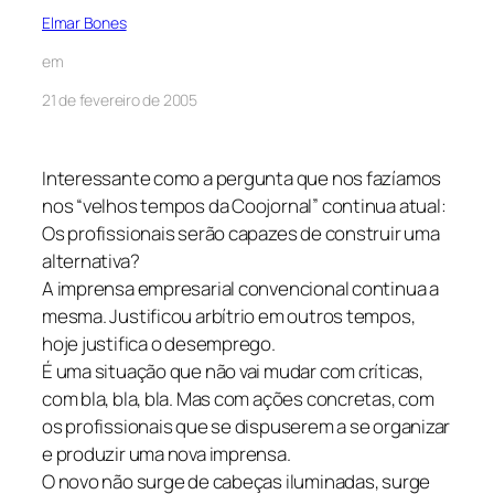
Elmar Bones
em
21 de fevereiro de 2005
Interessante como a pergunta que nos fazíamos
nos “velhos tempos da Coojornal” continua atual:
Os profissionais serão capazes de construir uma
alternativa?
A imprensa empresarial convencional continua a
mesma. Justificou arbítrio em outros tempos,
hoje justifica o desemprego.
É uma situação que não vai mudar com críticas,
com bla, bla, bla. Mas com ações concretas, com
os profissionais que se dispuserem a se organizar
e produzir uma nova imprensa.
O novo não surge de cabeças iluminadas, surge