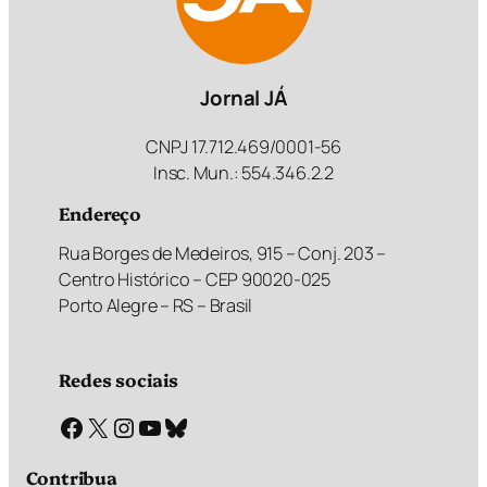
Jornal JÁ
CNPJ 17.712.469/0001-56
Insc. Mun.: 554.346.2.2
Endereço
Rua Borges de Medeiros, 915 – Conj. 203 –
Centro Histórico – CEP 90020-025
Porto Alegre – RS – Brasil
Redes sociais
Facebook
X
Instagram
Youtube
Bluesky
Contribua