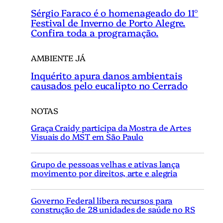
Sérgio Faraco é o homenageado do 11°
Festival de Inverno de Porto Alegre.
Confira toda a programação.
AMBIENTE JÁ
Inquérito apura danos ambientais
causados pelo eucalipto no Cerrado
NOTAS
Graça Craidy participa da Mostra de Artes
Visuais do MST em São Paulo
Grupo de pessoas velhas e ativas lança
movimento por direitos, arte e alegria
Governo Federal libera recursos para
construção de 28 unidades de saúde no RS