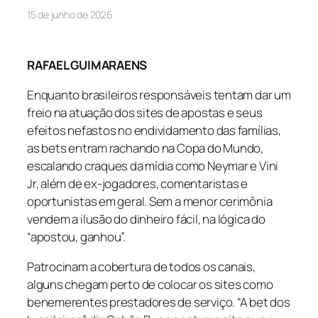
15 de junho de 2026
RAFAEL GUIMARAENS
Enquanto brasileiros responsáveis tentam dar um
freio na atuação dos sites de apostas e seus
efeitos nefastos no endividamento das famílias,
as bets entram rachando na Copa do Mundo,
escalando craques da mídia como Neymar e Vini
Jr, além de ex-jogadores, comentaristas e
oportunistas em geral. Sem a menor cerimônia
vendem a ilusão do dinheiro fácil, na lógica do
“apostou, ganhou”.
Patrocinam a cobertura de todos os canais,
alguns chegam perto de colocar os sites como
benemerentes prestadores de serviço. “A bet dos