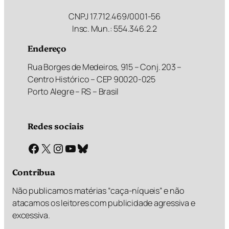
CNPJ 17.712.469/0001-56
Insc. Mun.: 554.346.2.2
Endereço
Rua Borges de Medeiros, 915 – Conj. 203 –
Centro Histórico – CEP 90020-025
Porto Alegre – RS – Brasil
Redes sociais
Facebook
X
Instagram
Youtube
Bluesky
Contribua
Não publicamos matérias “caça-níqueis” e não
atacamos os leitores com publicidade agressiva e
excessiva.