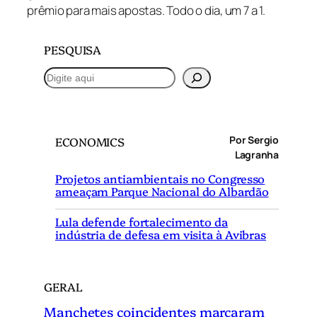
prêmio para mais apostas. Todo o dia, um 7 a 1.
PESQUISA
P
e
s
q
Por Sergio
ECONOMICS
u
Lagranha
i
Projetos antiambientais no Congresso
s
ameaçam Parque Nacional do Albardão
a
r
Lula defende fortalecimento da
indústria de defesa em visita à Avibras
GERAL
Manchetes coincidentes marcaram