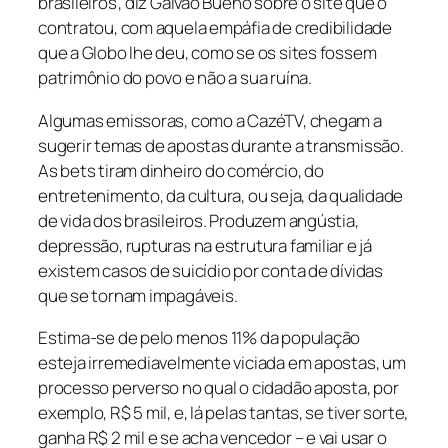
brasileiros”, diz Galvão Bueno sobre o site que o
contratou, com aquela empáfia de credibilidade
que a Globo lhe deu, como se os sites fossem
patrimônio do povo e não a sua ruína.
Algumas emissoras, como a CazéTV, chegam a
sugerir temas de apostas durante a transmissão.
As bets tiram dinheiro do comércio, do
entretenimento, da cultura, ou seja, da qualidade
de vida dos brasileiros. Produzem angústia,
depressão, rupturas na estrutura familiar e já
existem casos de suicídio por conta de dívidas
que se tornam impagáveis.
Estima-se de pelo menos 11% da população
esteja irremediavelmente viciada em apostas, um
processo perverso no qual o cidadão aposta, por
exemplo, R$ 5 mil, e, lá pelas tantas, se tiver sorte,
ganha R$ 2 mil e se acha vencedor – e vai usar o