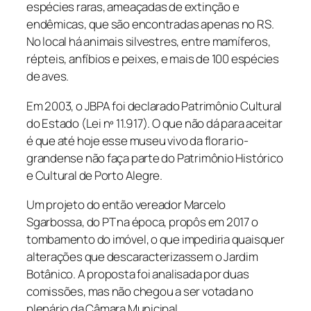
espécies raras, ameaçadas de extinção e
endêmicas, que são encontradas apenas no RS.
No local há animais silvestres, entre mamíferos,
répteis, anfíbios e peixes, e mais de 100 espécies
de aves.
Em 2003, o JBPA foi declarado Patrimônio Cultural
do Estado (Lei nº 11.917). O que não dá para aceitar
é que até hoje esse museu vivo da flora rio-
grandense não faça parte do Patrimônio Histórico
e Cultural de Porto Alegre.
Um projeto do então vereador Marcelo
Sgarbossa, do PT na época, propôs em 2017 o
tombamento do imóvel, o que impediria quaisquer
alterações que descaracterizassem o Jardim
Botânico. A proposta foi analisada por duas
comissões, mas não chegou a ser votada no
plenário da Câmara Municipal.