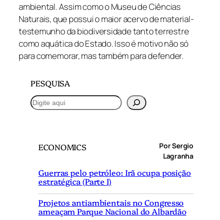
ambiental. Assim como o Museu de Ciências
Naturais, que possui o maior acervo de material-
testemunho da biodiversidade tanto terrestre
como aquática do Estado. Isso é motivo não só
para comemorar, mas também para defender.
PESQUISA
P
e
s
q
Por Sergio
ECONOMICS
u
Lagranha
i
Guerras pelo petróleo: Irã ocupa posição
s
estratégica (Parte I)
a
r
Projetos antiambientais no Congresso
ameaçam Parque Nacional do Albardão