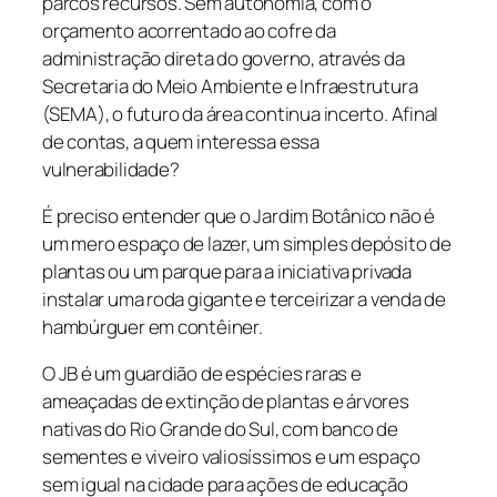
parcos recursos. Sem autonomia, com o
orçamento acorrentado ao cofre da
administração direta do governo, através da
Secretaria do Meio Ambiente e Infraestrutura
(SEMA), o futuro da área continua incerto. Afinal
de contas, a quem interessa essa
vulnerabilidade?
É preciso entender que o ​Jardim Botânico não é
um mero espaço de lazer, um simples depósito de
plantas ou um parque para a iniciativa privada
instalar uma roda gigante e terceirizar a venda de
hambúrguer em contêiner.
O JB ​​é um guardião de espécies ​​​raras e
ameaçadas de extinção​ de plantas e árvores
nativas do Rio Grande do Sul​, com banco de
sementes e viveiro valiosíssimos e um espaço
sem igual na cidade para ações de educação