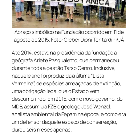
Abraço simbólico na Fundação ocorrido em 11 de
agosto de 2015. Foto: Cleber Dioni Tentardini/JÁ
Até 2014, estava na presidência da fundação a
geógrafa Arlete Pasqualetto, que permaneceu
durante toda a gestão Tarso Genro. Inclusive,
naquele ano foi produzida a última “Lista
Vermelha”, de espécies ameaçadas de extinção,
uma obrigação legal que o Estado vem
descumprindo. Em 2015, com o novo governo, do
MDB, assumiu a FZB o geólogo José Wenzel,
analista ambiental da Fepam na época, e como era
um defensor daquele espaço de conservação,
durou seis meses apenas.