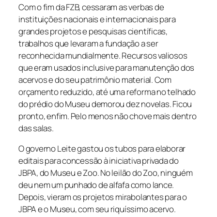
Com o fim da FZB, cessaram as verbas de
instituições nacionais e internacionais para
grandes projetos e pesquisas científicas,
trabalhos que levaram a fundação a ser
reconhecida mundialmente. Recursos valiosos
que eram usados inclusive para manutenção dos
acervos e do seu patrimônio material. Com
orçamento reduzido, até uma reforma no telhado
do prédio do Museu demorou dez novelas. Ficou
pronto, enfim. Pelo menos não chove mais dentro
das salas.
O governo Leite gastou os tubos para elaborar
editais para concessão à iniciativa privada do
JBPA, do Museu e Zoo. No leilão do Zoo, ninguém
deu nem um punhado de alfafa como lance.
Depois, vieram os projetos mirabolantes para o
JBPA e o Museu, com seu riquíssimo acervo.