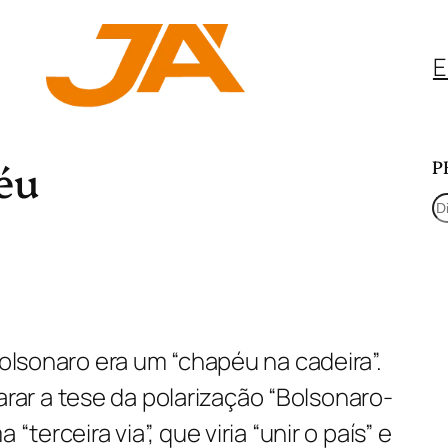
E
éu
P
P
e
s
q
u
Bolsonaro era um “chapéu na cadeira”.
i
r a tese da polarização “Bolsonaro-
s
“terceira via”, que viria “unir o país” e