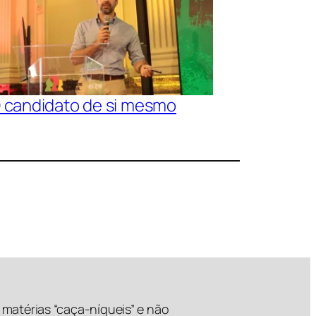
 candidato de si mesmo
matérias “caça-níqueis” e não