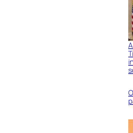
A
T
i
s
O
p