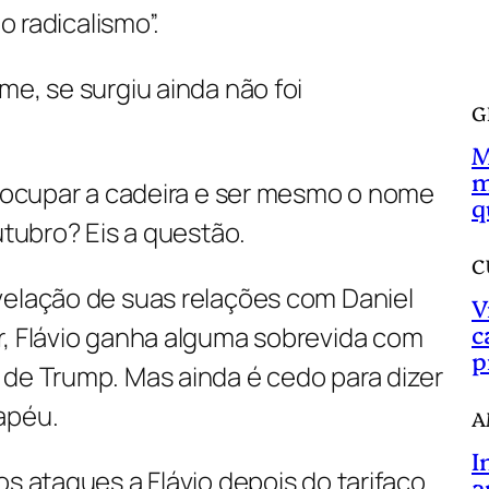
a
do radicalismo”.
r
me, se surgiu ainda não foi
G
M
m
i ocupar a cadeira e ser mesmo o nome
q
utubro? Eis a questão.
C
velação de suas relações com Daniel
V
c
r, Flávio ganha alguma sobrevida com
p
 de Trump. Mas ainda é cedo para dizer
apéu.
A
I
os ataques a Flávio depois do tarifaço
a