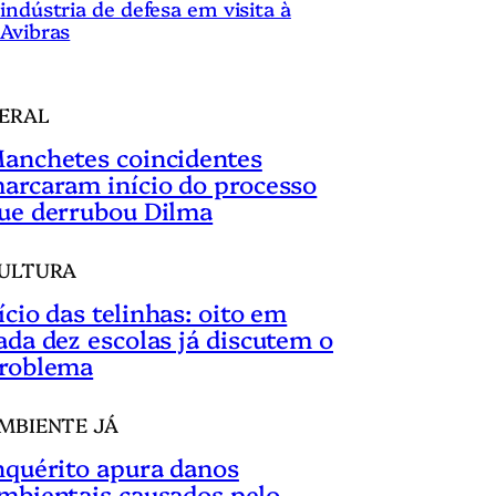
indústria de defesa em visita à
Avibras
ERAL
anchetes coincidentes
arcaram início do processo
ue derrubou Dilma
ULTURA
ício das telinhas: oito em
ada dez escolas já discutem o
roblema
MBIENTE JÁ
nquérito apura danos
mbientais causados pelo