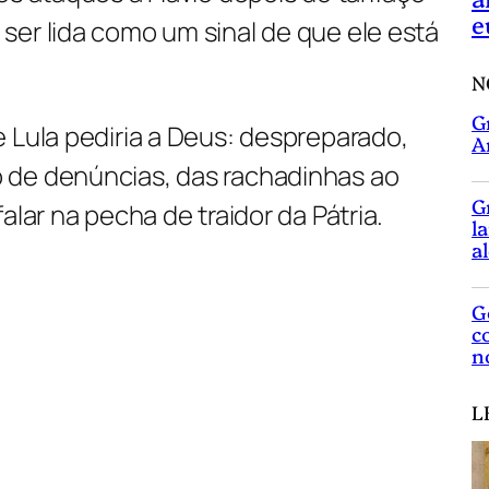
e
ser lida como um sinal de que ele está
N
G
 Lula pediria a Deus: despreparado,
A
 de denúncias, das rachadinhas ao
G
alar na pecha de traidor da Pátria.
l
a
G
c
n
L