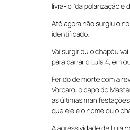
livrá-lo “da polarização e 
Até agora não surgiu o no
identificado.
Vai surgir ou o chapéu va
para barrar o Lula 4, em o
Ferido de morte com a re
Vorcaro, o capo do Maste
as últimas manifestações
que ele é o nome ou o ch
A agressividade de Lula n