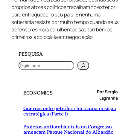
próprios atores políticos trabalham no exterior
para enfraquecer o seu país. E nenhuma
soberania resiste por muito tempo quando seus
defensores mais barulhentos são também os
primeiros a colocá-la em negociação.
PESQUISA
P
e
s
q
Por Sergio
ECONOMICS
u
Lagranha
i
Guerras pelo petróleo: Irã ocupa posição
s
estratégica (Parte I)
a
r
Projetos antiambientais no Congresso
ameaçam Parque Nacional do Albardão