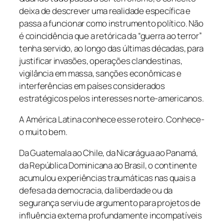
deixa de descrever uma realidade específica e
passa a funcionar como instrumento político. Não
é coincidência que a retórica da “guerra ao terror”
tenha servido, ao longo das últimas décadas, para
justificar invasões, operações clandestinas,
vigilância em massa, sanções econômicas e
interferências em países considerados
estratégicos pelos interesses norte-americanos.
A América Latina conhece esse roteiro. Conhece-
o muito bem.
Da Guatemala ao Chile, da Nicarágua ao Panamá,
da República Dominicana ao Brasil, o continente
acumulou experiências traumáticas nas quais a
defesa da democracia, da liberdade ou da
segurança serviu de argumento para projetos de
influência externa profundamente incompatíveis