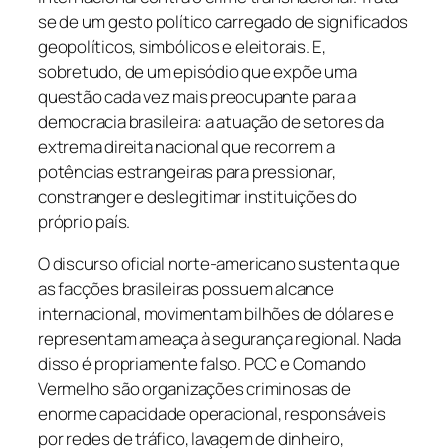
se de um gesto político carregado de significados
geopolíticos, simbólicos e eleitorais. E,
sobretudo, de um episódio que expõe uma
questão cada vez mais preocupante para a
democracia brasileira: a atuação de setores da
extrema direita nacional que recorrem a
potências estrangeiras para pressionar,
constranger e deslegitimar instituições do
próprio país.
O discurso oficial norte-americano sustenta que
as facções brasileiras possuem alcance
internacional, movimentam bilhões de dólares e
representam ameaça à segurança regional. Nada
disso é propriamente falso. PCC e Comando
Vermelho são organizações criminosas de
enorme capacidade operacional, responsáveis
por redes de tráfico, lavagem de dinheiro,