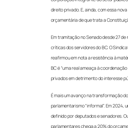
direito privado. E, ainda, com essa nov
orçamentária de que trata a Constituiçã
Em tramitação no Senado desde 27 de 
críticas dos servidores do BC. O Sindic
reafirmou em nota a resistência à maté
BC é “uma real ameaça à coordenação d
privados em detrimento do interesse púb
É mais um avanço na transformação do s
parlamentarismo “informal”. Em 2024, um
definido por deputados e senadores. Ou 
parlamentares chega a 20% do orçamen