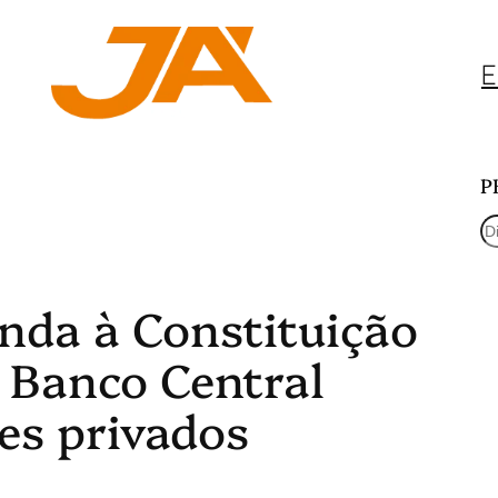
E
P
P
e
nda à Constituição
s
q
 Banco Central
u
ses privados
i
s