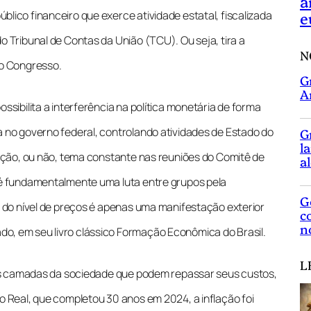
a
e
lico financeiro que exerce atividade estatal, fiscalizada
o Tribunal de Contas da União (TCU). Ou seja, tira a
N
 o Congresso.
G
A
ssibilita a interferência na política monetária de forma
a no governo federal, controlando atividades de Estado do
G
l
lação, ou não, tema constante nas reuniões do Comitê de
a
 é fundamentalmente uma luta entre grupos pela
G
o do nível de preços é apenas uma manifestação exterior
c
n
o, em seu livro clássico Formação Econômica do Brasil.
L
a as camadas da sociedade que podem repassar seus custos,
o Real, que completou 30 anos em 2024, a inflação foi