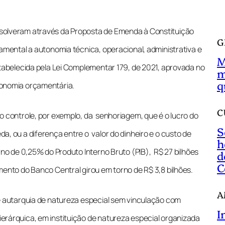
a
r
solveram através da Proposta de Emenda à Constituição
G
amental a autonomia técnica, operacional, administrativa e
M
stabelecida pela Lei Complementar 179, de 2021, aprovada no
m
q
tonomia orçamentária.
C
o controle, por exemplo, da senhoriagem, que é o lucro do
S
, ou a diferença entre o valor do dinheiro e o custo de
h
rno de 0,25% do Produto Interno Bruto (PIB), R$ 27 bilhões
d
C
mento do Banco Central girou em torno de R$ 3,8 bilhões.
A
e autarquia de natureza especial sem vinculação com
I
rárquica, em instituição de natureza especial organizada