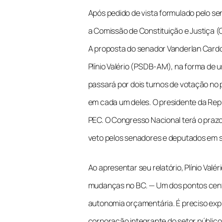
Após pedido de vista formulado pelo s
a Comissão de Constituição e Justiça (
A proposta do senador Vanderlan Cardo
Plínio Valério (PSDB-AM), na forma de u
passará por dois turnos de votação no 
em cada um deles. O presidente da Repúb
PEC. O Congresso Nacional terá o prazo 
veto pelos senadores e deputados em 
Ao apresentar seu relatório, Plínio Valé
mudanças no BC. — Um dos pontos cent
autonomia orçamentária. É preciso expl
corporação integrante do setor público 