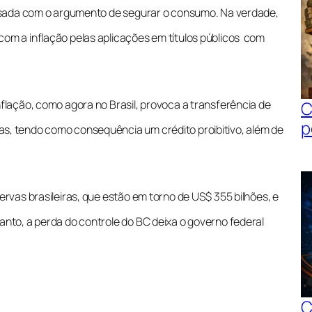
i usada com o argumento de segurar o consumo. Na verdade,
com a inflação pelas aplicações em títulos públicos com
C
nflação, como agora no Brasil, provoca a transferência de
p
as, tendo como consequência um crédito proibitivo, além de
ervas brasileiras, que estão em torno de US$ 355 bilhões, e
anto, a perda do controle do BC deixa o governo federal
C