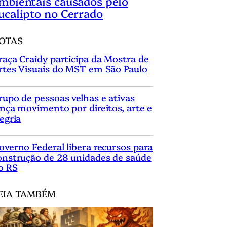
mbientais causados pelo
ucalipto no Cerrado
OTAS
raça Craidy participa da Mostra de
rtes Visuais do MST em São Paulo
rupo de pessoas velhas e ativas
ança movimento por direitos, arte e
legria
overno Federal libera recursos para
onstrução de 28 unidades de saúde
o RS
EIA TAMBÉM