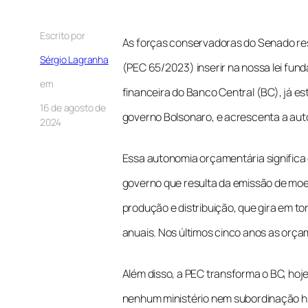
Escrito por
As forças conservadoras do Senado re
Sérgio Lagranha
(PEC 65/2023) inserir na nossa lei fund
em
financeira do Banco Central (BC), já e
16 de agosto de
governo Bolsonaro, e acrescenta a au
2024
Essa autonomia orçamentária significa 
governo que resulta da emissão de moeda
produção e distribuição, que gira em to
anuais. Nos últimos cinco anos as orça
Além disso, a PEC transforma o BC, hoj
nenhum ministério nem subordinação hie