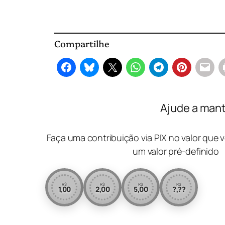
Compartilhe
Ajude a mant
Faça uma contribuição via PIX no valor que v
um valor pré-definido
R$
R$
R$
R$
1,00
2,00
5,00
?,??