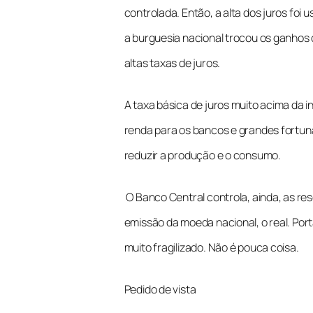
controlada. Então, a alta dos juros fo
a burguesia nacional trocou os ganhos 
altas taxas de juros.
A taxa básica de juros muito acima da i
renda para os bancos e grandes fortun
reduzir a produção e o consumo.
O Banco Central controla, ainda, as res
emissão da moeda nacional, o real. Port
muito fragilizado. Não é pouca coisa.
Pedido de vista