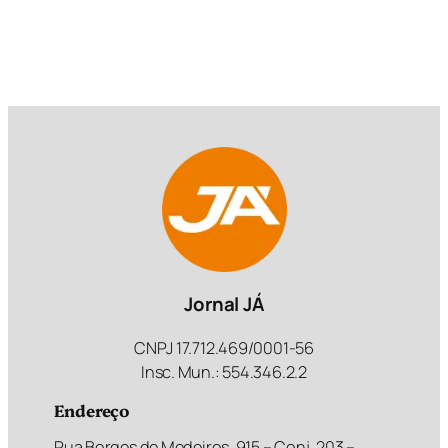
Jornal JÁ
CNPJ 17.712.469/0001-56
Insc. Mun.: 554.346.2.2
Endereço
Rua Borges de Medeiros, 915 – Conj. 203 –