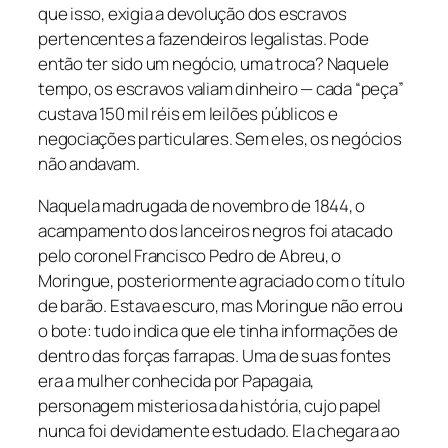
que isso, exigia a devolução dos escravos
pertencentes a fazendeiros legalistas. Pode
então ter sido um negócio, uma troca? Naquele
tempo, os escravos valiam dinheiro — cada “peça”
custava 150 mil réis em leilões públicos e
negociações particulares. Sem eles, os negócios
não andavam.
Naquela madrugada de novembro de 1844, o
acampamento dos lanceiros negros foi atacado
pelo coronel Francisco Pedro de Abreu, o
Moringue, posteriormente agraciado com o título
de barão. Estava escuro, mas Moringue não errou
o bote: tudo indica que ele tinha informações de
dentro das forças farrapas. Uma de suas fontes
era a mulher conhecida por Papagaia,
personagem misteriosa da história, cujo papel
nunca foi devidamente estudado. Ela chegara ao