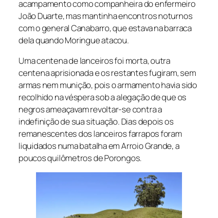
acampamento como companheira do enfermeiro
João Duarte, mas mantinha encontros noturnos
com o general Canabarro, que estava na barraca
dela quando Moringue atacou.
Uma centena de lanceiros foi morta, outra
centena aprisionada e os restantes fugiram, sem
armas nem munição, pois o armamento havia sido
recolhido na véspera sob a alegação de que os
negros ameaçavam revoltar-se contra a
indefinição de sua situação. Dias depois os
remanescentes dos lanceiros farrapos foram
liquidados numa batalha em Arroio Grande, a
poucos quilômetros de Porongos.