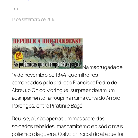
em
17 de setembro de 2016
Na madrugada de
14 de novembro de 1844, guerrilheiros
comandados pelo ardiloso Francisco Pedro de
Abreu, o Chico Moringue, surpreenderam um
acampamento farroupilha numa curva do Arroio
Porongos, entre Piratini e Bagé.
Deu-se, aí, não apenas um massacre dos
soldados rebeldes, mas também o episódio mais
polêmico da guerra. O alvo principal do ataque foi