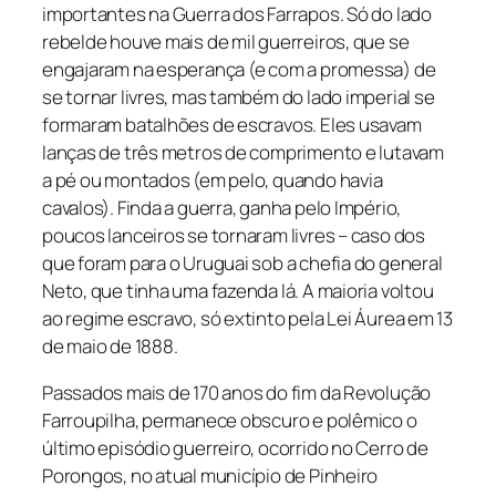
importantes na Guerra dos Farrapos. Só do lado
rebelde houve mais de mil guerreiros, que se
engajaram na esperança (e com a promessa) de
se tornar livres, mas também do lado imperial se
formaram batalhões de escravos. Eles usavam
lanças de três metros de comprimento e lutavam
a pé ou montados (em pelo, quando havia
cavalos). Finda a guerra, ganha pelo Império,
poucos lanceiros se tornaram livres – caso dos
que foram para o Uruguai sob a chefia do general
Neto, que tinha uma fazenda lá. A maioria voltou
ao regime escravo, só extinto pela Lei Áurea em 13
de maio de 1888.
Passados mais de 170 anos do fim da Revolução
Farroupilha, permanece obscuro e polêmico o
último episódio guerreiro, ocorrido no Cerro de
Porongos, no atual município de Pinheiro