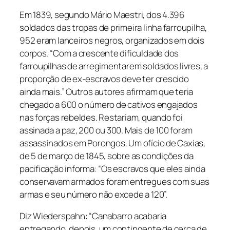
Em 1839, segundo Mário Maestri, dos 4.396
soldados das tropas de primeira linha farroupilha,
952 eram lanceiros negros, organizados em dois
corpos. “Com a crescente dificuldade dos
farroupilhas de arregimentarem soldados livres, a
proporção de ex-escravos deve ter crescido
ainda mais.” Outros autores afirmam que teria
chegado a 600 o número de cativos engajados
nas forças rebeldes. Restariam, quando foi
assinada a paz, 200 ou 300. Mais de 100 foram
assassinados em Porongos. Um ofício de Caxias,
de 5 de março de 1845, sobre as condições da
pacificação informa: “Os escravos que eles ainda
conservavam armados foram entregues com suas
armas e seu número não excede a 120”.
Diz Wiederspahn: “Canabarro acabaria
entregando, depois, um contingente de cerca de