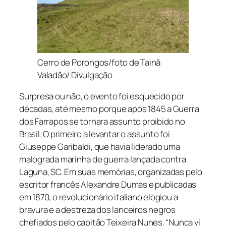
Cerro de Porongos/foto de Tainã
Valadão/ Divulgação
Surpresa ou não, o evento foi esquecido por
décadas, até mesmo porque após 1845 a Guerra
dos Farrapos se tornara assunto proibido no
Brasil. O primeiro a levantar o assunto foi
Giuseppe Garibaldi, que havia liderado uma
malograda marinha de guerra lançada contra
Laguna, SC. Em suas memórias, organizadas pelo
escritor francês Alexandre Dumas e publicadas
em 1870, o revolucionário italiano elogiou a
bravura e a destreza dos lanceiros negros
chefiados pelo capitão Teixeira Nunes. “Nunca vi