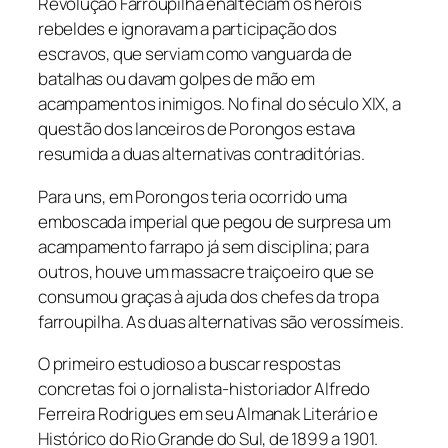
Revolução Farroupilha enalteciam os heróis
rebeldes e ignoravam a participação dos
escravos, que serviam como vanguarda de
batalhas ou davam golpes de mão em
acampamentos inimigos. No final do século XIX, a
questão dos lanceiros de Porongos estava
resumida a duas alternativas contraditórias.
Para uns, em Porongos teria ocorrido uma
emboscada imperial que pegou de surpresa um
acampamento farrapo já sem disciplina; para
outros, houve um massacre traiçoeiro que se
consumou graças à ajuda dos chefes da tropa
farroupilha. As duas alternativas são verossímeis.
O primeiro estudioso a buscar respostas
concretas foi o jornalista-historiador Alfredo
Ferreira Rodrigues em seu Almanak Literário e
Histórico do Rio Grande do Sul, de 1899 a 1901.