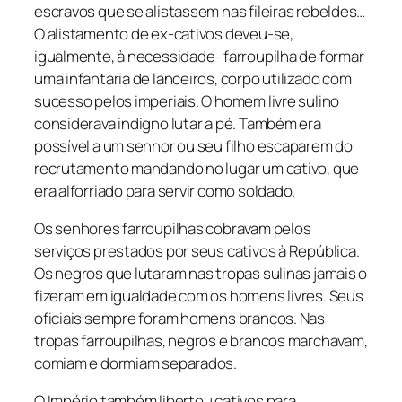
escravos que se alistassem nas fileiras rebeldes…
O alistamento de ex-cativos deveu-se,
igualmente, à necessidade- farroupilha de formar
uma infantaria de lanceiros, corpo utilizado com
sucesso pelos imperiais. O homem livre sulino
considerava indigno lutar a pé. Também era
possível a um senhor ou seu filho escaparem do
recrutamento mandando no lugar um cativo, que
era alforriado para servir como soldado.
Os senhores farroupilhas cobravam pelos
serviços prestados por seus cativos à República.
Os negros que lutaram nas tropas sulinas jamais o
fizeram em igualdade com os homens livres. Seus
oficiais sempre foram homens brancos. Nas
tropas farroupilhas, negros e brancos marchavam,
comiam e dormiam separados.
O Império também libertou cativos para