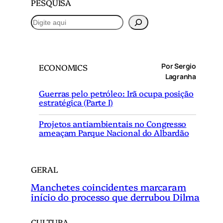
PESQUISA
P
e
s
q
Por Sergio
ECONOMICS
u
Lagranha
i
Guerras pelo petróleo: Irã ocupa posição
s
estratégica (Parte I)
a
r
Projetos antiambientais no Congresso
ameaçam Parque Nacional do Albardão
GERAL
Manchetes coincidentes marcaram
início do processo que derrubou Dilma
CULTURA