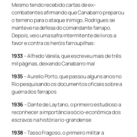
Mesmo tendo recebido cartas de ex-
combatentes afirmando que Canabarro preparou
o terreno para o ataque inimigo, Rodrigues se
manteve na defesa do comandante farrapo.
Depois, veio uma safra intermitente de livros a
favor e contra os heróis farroupilhas:
1933
– Alfredo Varela, que escreveu mais de três
mil páginas, deixando Canabarro mal
1935
– Aurelio Porto, que passou alguns anos no
Rio pesquisando os documentos oficiais sobre a
guerra dos farrapos
1936
– Dante de Laytano, o primeiro estudioso a
reconhecer a importância sócio-econômica dos
escravos na história rio-grandense
1938
– Tasso Fragoso, o primeiro militar a