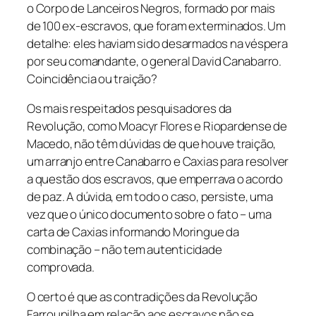
o Corpo de Lanceiros Negros, formado por mais
de 100 ex-escravos, que foram exterminados. Um
detalhe: eles haviam sido desarmados na véspera
por seu comandante, o general David Canabarro.
Coincidência ou traição?
Os mais respeitados pesquisadores da
Revolução, como Moacyr Flores e Riopardense de
Macedo, não têm dúvidas de que houve traição,
um arranjo entre Canabarro e Caxias para resolver
a questão dos escravos, que emperrava o acordo
de paz. A dúvida, em todo o caso, persiste, uma
vez que o único documento sobre o fato – uma
carta de Caxias informando Moringue da
combinação – não tem autenticidade
comprovada.
O certo é que as contradições da Revolução
Farroupilha em relação aos escravos não se