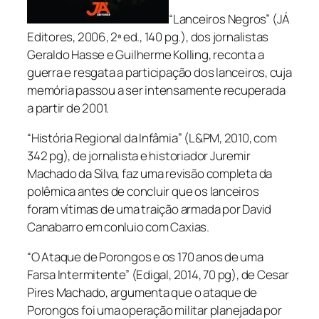
“Lanceiros Negros” (JÁ
Editores, 2006, 2ª ed., 140 pg.), dos jornalistas
Geraldo Hasse e Guilherme Kolling, reconta a
guerra e resgata a participação dos lanceiros, cuja
memória passou a ser intensamente recuperada
a partir de 2001.
“História Regional da Infâmia” (L&PM, 2010, com
342 pg), de jornalista e historiador Juremir
Machado da Silva, faz uma revisão completa da
polêmica antes de concluir que os lanceiros
foram vítimas de uma traição armada por David
Canabarro em conluio com Caxias.
“O Ataque de Porongos e os 170 anos de uma
Farsa Intermitente” (Edigal, 2014, 70 pg), de Cesar
Pires Machado, argumenta que o ataque de
Porongos foi uma operação militar planejada por