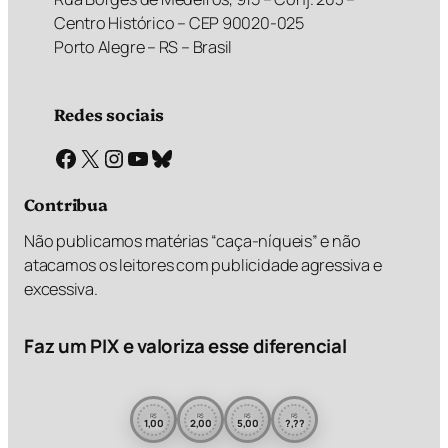
Centro Histórico – CEP 90020-025
Porto Alegre – RS – Brasil
Redes sociais
Facebook
X
Instagram
Youtube
Bluesky
Contribua
Não publicamos matérias “caça-níqueis” e não
atacamos os leitores com publicidade agressiva e
excessiva.
Faz um PIX e valoriza esse diferencial
R$
R$
R$
R$
1,00
2,00
5,00
?,??