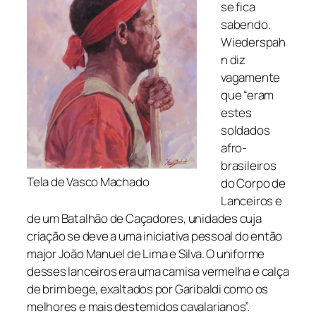
se fica
sabendo.
Wiederspah
n diz
vagamente
que “eram
estes
soldados
afro-
brasileiros
Tela de Vasco Machado
do Corpo de
Lanceiros e
de um Batalhão de Caçadores, unidades cuja
criação se deve a uma iniciativa pessoal do então
major João Manuel de Lima e Silva. O uniforme
desses lanceiros era uma camisa vermelha e calça
de brim bege, exaltados por Garibaldi como os
melhores e mais destemidos cavalarianos”.