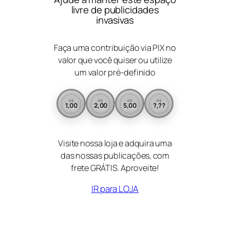
livre de publicidades
invasivas
Faça uma contribuição via PIX no
valor que você quiser ou utilize
um valor pré-definido
R$
R$
R$
R$
1,00
2,00
5,00
?,??
Visite nossa loja e adquira uma
das nossas publicações, com
frete GRÁTIS. Aproveite!
IR para LOJA