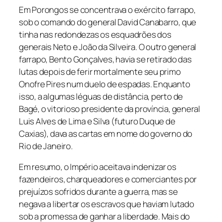
Em Porongos se concentrava o exército farrapo,
sob o comando do general David Canabarro, que
tinha nas redondezas os esquadrões dos
generais Neto e João da Silveira. O outro general
farrapo, Bento Gonçalves, havia se retirado das
lutas depois de ferir mortalmente seu primo
Onofre Pires num duelo de espadas. Enquanto
isso, a algumas léguas de distância, perto de
Bagé, o vitorioso presidente da província, general
Luis Alves de Lima e Silva (futuro Duque de
Caxias), dava as cartas em nome do governo do
Rio de Janeiro.
Em resumo, o Império aceitava indenizar os
fazendeiros, charqueadores e comerciantes por
prejuízos sofridos durante a guerra, mas se
negava a libertar os escravos que haviam lutado
sob a promessa de ganhar a liberdade. Mais do