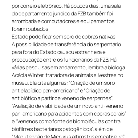
por correio eletrônico. Há poucos dias, uma sala
do departamento jurídico da FZB também foi
arrombada e computadores e equipamentos
foram roubados.
Estado pode ficar sem soro de cobras nativas
A possibilidade de transferência do serpentário
para fora do Estado causou estranheza e
preocupação entre os funcionários da FZB. Há
várias pesquisas em andamento, lembra a bióloga
Acácia Winter, tratadora de animais silvestres no
museu. Ela cita algumas: “Criação de um soro
antielapídico pan-americano” e “Criação de
antibiótico a partir de veneno de serpentes”,
“Avaliação de viabilidade de um novo anti-veneno
pan-americano para acidentes com cobras corais”
e “Venenos como fonte de biomoléculas contra
biofilmes bacterianos patogênicos”, além de
“Manutenção de Micrurus altirostris em cativeiro”