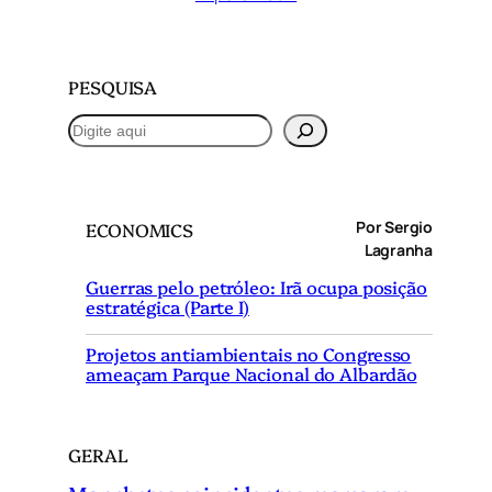
PESQUISA
P
e
s
q
Por Sergio
ECONOMICS
u
Lagranha
i
Guerras pelo petróleo: Irã ocupa posição
s
estratégica (Parte I)
a
r
Projetos antiambientais no Congresso
ameaçam Parque Nacional do Albardão
GERAL