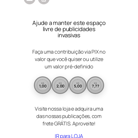
Ajude a manter este espaço
livre de publicidades
invasivas
Faça uma contribuição via PIX no
valor que você quiser ou utilize
um valor pré-definido
R$
R$
R$
R$
1,00
2,00
5,00
?,??
Visite nossa loja e adquira uma
das nossas publicações, com
frete GRÁTIS. Aproveite!
IR para LOJA