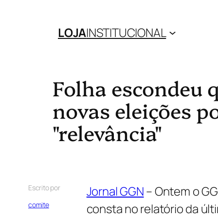
LOJA
INSTITUCIONAL
Folha escondeu 
novas eleições p
"relevância"
Escrito por
Jornal GGN
– Ontem o GG
comite
consta no relatório da úl