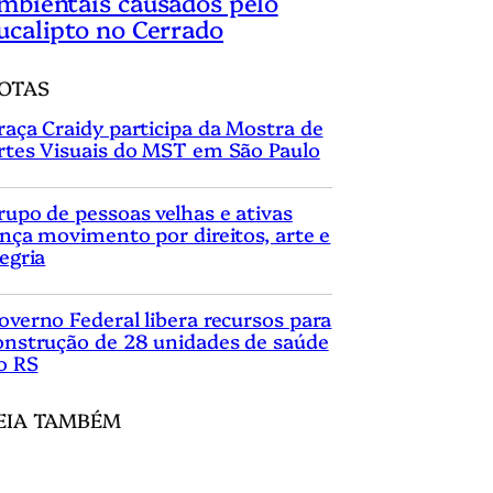
mbientais causados pelo
ucalipto no Cerrado
OTAS
raça Craidy participa da Mostra de
rtes Visuais do MST em São Paulo
rupo de pessoas velhas e ativas
ança movimento por direitos, arte e
legria
overno Federal libera recursos para
onstrução de 28 unidades de saúde
o RS
EIA TAMBÉM