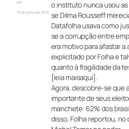
em
o instituto nunca usou as
21 de julho de 2016
se Dilma Rousseff mereci
Datafolha usava como jus
se a corrupção entre empr
era motivo para afastar a
explicitado por Folha e ta
quanto à fragilidade da t
[leia maisaqui].
Agora, descobre-se que 
importante de seus eleito
manchete: 62% dos brasil
disso, Folha reportou, n