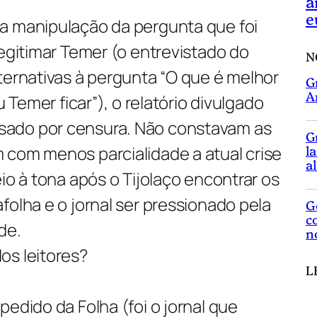
a
e
a manipulação da pergunta que foi
legitimar Temer (o entrevistado do
N
ternativas à pergunta “O que é melhor
G
A
u Temer ficar”), o relatório divulgado
ado por censura. Não constavam as
G
 com menos parcialidade a atual crise
l
a
io à tona após o Tijolaço encontrar os
folha e o jornal ser pressionado pela
G
c
de.
n
os leitores?
L
pedido da Folha (foi o jornal que