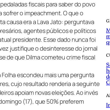
a
 pedaladas fiscais para saber do povo
r
a sofrer o impeachment. O que o
G
ta causa era a Lava Jato: perguntava
M
esários, agentes públicos e políticos
m
 atual presidente. Esse dado nunca foi
q
lvez justifique o desinteresse do jornal
C
ese de que Dilma cometeu crime fiscal
S
h
a Folha escondeu mais uma pergunta
d
C
res, cujo resultado renderia a seguinte
eiros apoiam novas eleições. Ao invés
A
o domingo (17), que 50% preferem
I