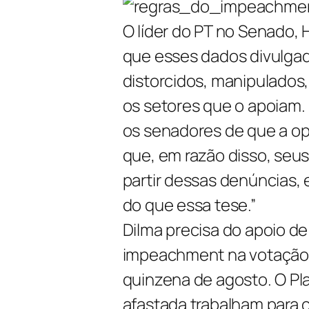
O líder do PT no Senado,
que esses dados divulgad
distorcidos, manipulados,
os setores que o apoiam.
os senadores de que a opi
que, em razão disso, seus
partir dessas denúncias,
do que essa tese.”
Dilma precisa do apoio d
impeachment na votação f
quinzena de agosto. O Pla
afastada trabalham para 