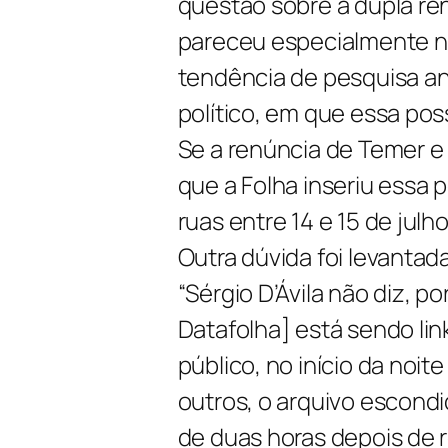
questão sobre a dupla re
pareceu especialmente no
tendência de pesquisa an
político, em que essa pos
Se a renúncia de Temer e 
que a Folha inseriu essa 
ruas entre 14 e 15 de julh
Outra dúvida foi levantada
“Sérgio D’Ávila não diz, p
Datafolha] está sendo li
público, no início da noite
outros, o arquivo escondi
de duas horas depois de r