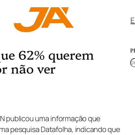
E
que 62% querem
P
P
or não ver
e
s
q
u
i
N publicou uma informação que
s
tima pesquisa Datafolha, indicando que