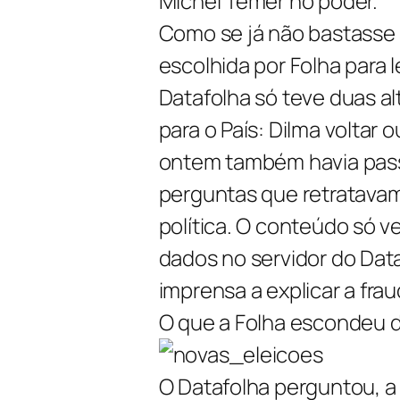
Michel Temer no poder.
Como se já não bastasse 
escolhida por Folha para 
Datafolha só teve duas al
para o País: Dilma voltar o
ontem também havia pass
perguntas que retratavam
política. O conteúdo só ve
dados no servidor do Data
imprensa a explicar a frau
O que a Folha escondeu d
O Datafolha perguntou, a 