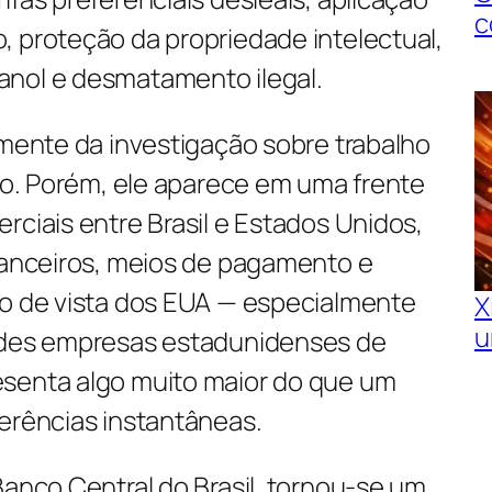
c
, proteção da propriedade intelectual,
anol e desmatamento ilegal.
amente da investigação sobre trabalho
ado. Porém, ele aparece em uma frente
rciais entre Brasil e Estados Unidos,
inanceiros, meios de pagamento e
to de vista dos EUA — especialmente
X
u
andes empresas estadunidenses de
senta algo muito maior do que um
ferências instantâneas.
Banco Central do Brasil, tornou-se um