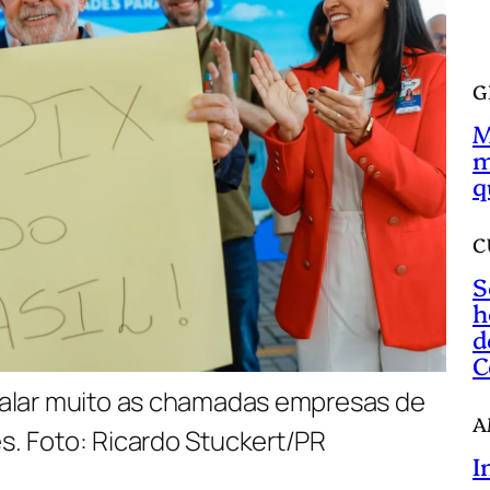
a
r
G
M
m
q
C
S
h
d
C
abalar muito as chamadas empresas de
A
es. Foto: Ricardo Stuckert/PR
I