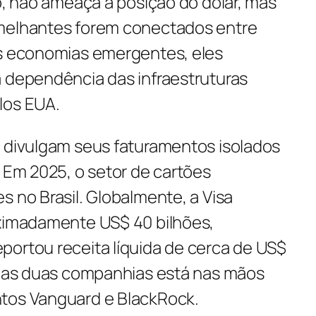
só, não ameaça a posição do dólar, mas
emelhantes forem conectados entre
as economias emergentes, eles
a dependência das infraestruturas
los EUA.
o divulgam seus faturamentos isolados
. Em 2025, o setor de cartões
s no Brasil. Globalmente, a Visa
oximadamente US$ 40 bilhões,
portou receita líquida de cerca de US$
 das duas companhias está nas mãos
ntos Vanguard e BlackRock.