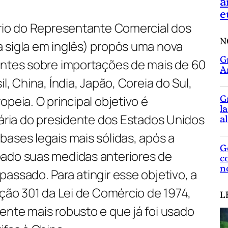
a
e
ório do Representante Comercial dos
N
 sigla em inglês) propôs uma nova
G
entes sobre importações de mais de 60
A
l, China, Índia, Japão, Coreia do Sul,
G
peia. O principal objetivo é
l
fária do presidente dos Estados Unidos
a
ases legais mais sólidas, após a
G
ado suas medidas anteriores de
c
n
assado. Para atingir esse objetivo, a
eção 301 da Lei de Comércio de 1974,
L
ente mais robusto e que já foi usado