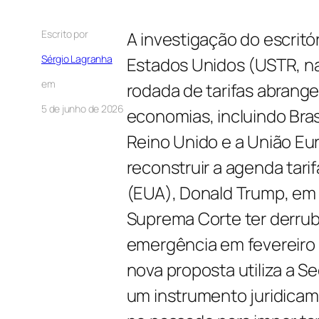
Escrito por
A investigação do escrit
Sérgio Lagranha
Estados Unidos (USTR, na
em
rodada de tarifas abrang
5 de junho de 2026
economias, incluindo Brasi
Reino Unido e a União Euro
reconstruir a agenda tari
(EUA), Donald Trump, em b
Suprema Corte ter derrub
emergência em fevereiro p
nova proposta utiliza a S
um instrumento juridicam