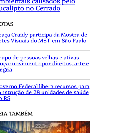
mbientais causados pelo
ucalipto no Cerrado
OTAS
raça Craidy participa da Mostra de
rtes Visuais do MST em São Paulo
rupo de pessoas velhas e ativas
ança movimento por direitos, arte e
legria
overno Federal libera recursos para
onstrução de 28 unidades de saúde
o RS
EIA TAMBÉM