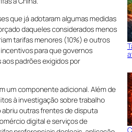
ifas à China.
íses que já adotaram algumas medidas
forçado daqueles considerados menos
riam tarifas menores (10%) e outros
T
a incentivos para que governos
a
 aos padrões exigidos por
 tem um componente adicional. Além de
eitos à investigação sobre trabalho
abriu outras frentes de disputa
mércio digital e serviços de
C
ifas preferenciais desleais, aplicação