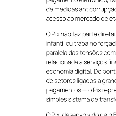
de medidas anticorrupção
acesso ao mercado de et
O Pix não faz parte diret
infantil ou trabalho forç
paralela das tensões come
relacionada a serviços f
economia digital. Do pon
de setores ligados a gr
pagamentos — o Pix repre
simples sistema de trans
O Pix, desenvolvido pelo 