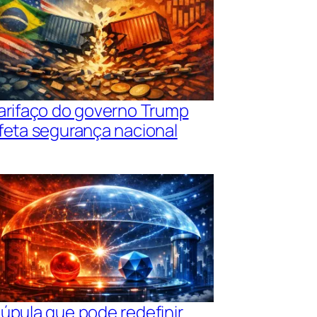
arifaço do governo Trump
feta segurança nacional
úpula que pode redefinir