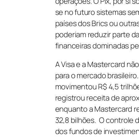
operações. O Pix, por si 
se no futuro sistemas s
países dos Brics ou outr
poderiam reduzir parte d
financeiras dominadas pe
A Visa e a Mastercard nã
para o mercado brasileiro
movimentou R$ 4,5 trilhõe
registrou receita de apr
enquanto a Mastercard re
32,8 bilhões. O controle
dos fundos de investime