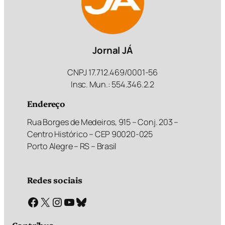
Jornal JÁ
CNPJ 17.712.469/0001-56
Insc. Mun.: 554.346.2.2
Endereço
Rua Borges de Medeiros, 915 – Conj. 203 –
Centro Histórico – CEP 90020-025
Porto Alegre – RS – Brasil
Redes sociais
Facebook
X
Instagram
Youtube
Bluesky
Contribua