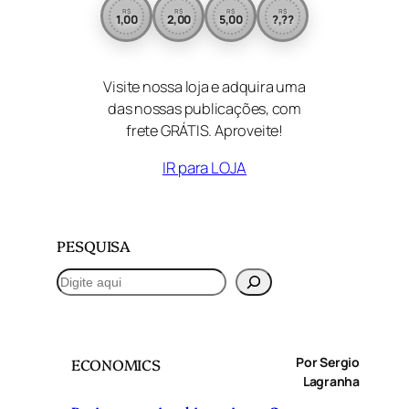
R$
R$
R$
R$
1,00
2,00
5,00
?,??
Visite nossa loja e adquira uma
das nossas publicações, com
frete GRÁTIS. Aproveite!
IR para LOJA
PESQUISA
P
e
s
q
Por Sergio
ECONOMICS
u
Lagranha
i