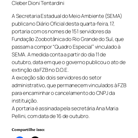
Cleber Dioni Tentardini
A Secretaria Estadual do Meio Ambiente (SEMA)
publica no Diário Oficial desta quarta-feira, 17,
portaria com os nomes de 151 servidores da
Fundação Zoobotânica do Rio Grande do Sul, que
passam a compor “Quadro Especial” vinculado à
SEMA. A medida conta a partir do dia 11 de
outubro, data em que o governo publicou o ato de
extinção da FZB no D.O.E.
A exceção são dois servidores do setor
administrativo, que permanecem vinculados à FZB
para encaminhar o cancelamento do CNPJ da
instituição.
A portaria é assinada pela secretária Ana Maria
Pellini, com data de 16 de outubro.
Compartilhe isso: