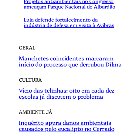
Projetos antiambientais no Congresso
s
ameaçam Parque Nacional do Albardão
a
r
Lula defende fortalecimento da
indústria de defesa em visita à Avibras
GERAL
Manchetes coincidentes marcaram
início do processo que derrubou Dilma
CULTURA
Vício das telinhas: oito em cada dez
escolas já discutem o problema
AMBIENTE JÁ
Inquérito apura danos ambientais
causados pelo eucalipto no Cerrado