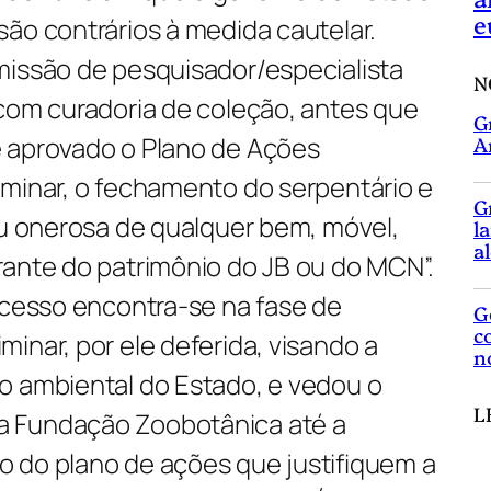
e
ão contrários à medida cautelar.
missão de pesquisador/especialista
N
 com curadoria de coleção, antes que
G
 aprovado o Plano de Ações
A
iminar, o fechamento do serpentário e
G
ou onerosa de qualquer bem, móvel,
l
a
rante do patrimônio do JB ou do MCN”.
ocesso encontra-se na fase de
G
c
inar, por ele deferida, visando a
n
o ambiental do Estado, e vedou o
L
 Fundação Zoobotânica até a
 do plano de ações que justifiquem a