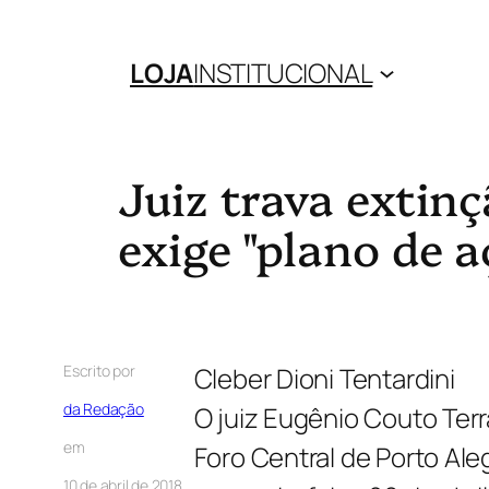
LOJA
INSTITUCIONAL
Juiz trava extin
exige "plano de a
Escrito por
Cleber Dioni Tentardini
da Redação
O juiz Eugênio Couto Terr
em
Foro Central de Porto Al
10 de abril de 2018