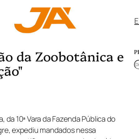
E
ção da Zoobotânica e
P
P
ção"
e
s
q
u
a, da 10ª Vara da Fazenda Pública do
i
egre, expediu mandados nessa
s