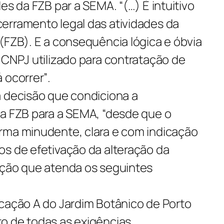
des da FZB par a SEMA.
“(…) É intuitivo
erramento legal das atividades da
(FZB). E a consequência lógica e óbvia
 CNPJ utilizado para contratação de
 ocorrer”
.
a decisão que condiciona a
da FZB para a SEMA,
“desde que o
rma minudente, clara e com indicação
os de efetivação da alteração da
ação que atenda os seguintes
icação A do Jardim Botânico de Porto
o de todas as exigências