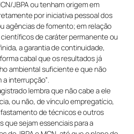
MCN/JBPA ou tenham origem em
etamente por iniciativa pessoal dos
ou agências de fomento; em relação
 científicos de caráter permanente ou
nida, a garantia de continuidade,
forma cabal que os resultados já
o ambiental suficiente e que não
 a interrupção”
.
gistrado lembra que não cabe a ele
ia, ou não, de vínculo empregatício,
afastamento de técnicos e outros
s que sejam essenciais para a
es do JBPA e MCN, até que o plano de