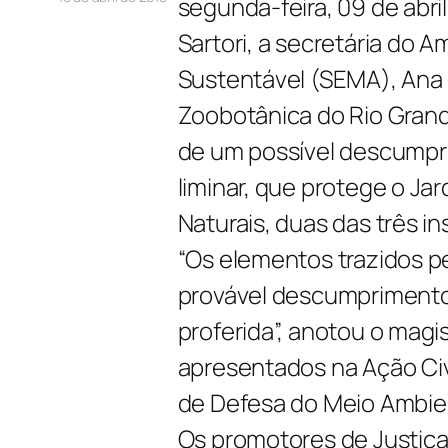
segunda-feira, 09 de abril
Sartori, a secretária do
Sustentável (SEMA), Ana P
Zoobotânica do Rio Grand
de um possível descumpri
liminar, que protege o Ja
Naturais, duas das três i
“Os elementos trazidos p
provável descumprimento 
proferida”, anotou o magi
apresentados na Ação Civi
de Defesa do Meio Ambien
Os promotores de Justiç