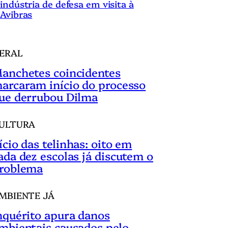
indústria de defesa em visita à
Avibras
ERAL
anchetes coincidentes
arcaram início do processo
ue derrubou Dilma
ULTURA
ício das telinhas: oito em
ada dez escolas já discutem o
roblema
MBIENTE JÁ
nquérito apura danos
mbientais causados pelo