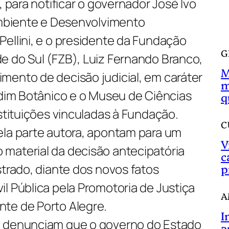
, para notificar o governador José Ivo
a
 Ambiente e Desenvolvimento
r
ellini, e o presidente da Fundação
G
e do Sul (FZB), Luiz Fernando Branco,
M
mento de decisão judicial, em caráter
m
rdim Botânico e o Museu de Ciências
q
nstituições vinculadas à Fundação.
C
ela parte autora, apontam para um
V
material da decisão antecipatória
c
strado, diante dos novos fatos
p
l Pública pela Promotoria de Justiça
A
te de Porto Alegre.
I
a denunciam que o governo do Estado
a