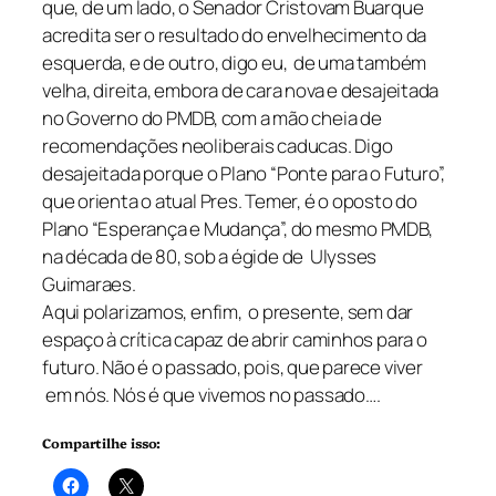
que, de um lado, o Senador Cristovam Buarque
acredita ser o resultado do envelhecimento da
esquerda, e de outro, digo eu, de uma também
velha, direita, embora de cara nova e desajeitada
no Governo do PMDB, com a mão cheia de
recomendações neoliberais caducas. Digo
desajeitada porque o Plano “Ponte para o Futuro”,
que orienta o atual Pres. Temer, é o oposto do
Plano “Esperança e Mudança”, do mesmo PMDB,
na década de 80, sob a égide de Ulysses
Guimaraes.
Aqui polarizamos, enfim, o presente, sem dar
espaço à crítica capaz de abrir caminhos para o
futuro. Não é o passado, pois, que parece viver
em nós. Nós é que vivemos no passado….
Compartilhe isso: