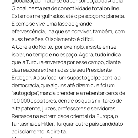
globalização. Trata-se da consolidação da Aldeia
Global, nesta era de conectividade total on line.
Estamos mergulhados, até o pescoço no planeta.
E como se vive uma fase de grande
efervescência, há que se conviver, também, com
suas tensões. O isolamento é difícil.
A Coréia do Norte, por exemplo, insiste em se
isolar, no tempo e no espaço. Agora, tudo indica
que a Turquia envereda por esse campo, diante
das reações extremadas de seu Presidente
Erdogan. Ao sufocar um suposto golpe contra a
democracia, que alguns até dizem que foi um
“autogolpe”, manda prender e arrebentar cerca de
100.000 opositores, dentre os quais militares de
alta patente, juízes, professores e servidores.
Renasce na extremidade oriental da Europa, o
fantasma de Hitler. Turquia: outro país candidato
ao isolamento. À direita.