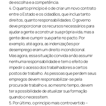
de escolha e a competência.
4. O quarto princípio é o de criar um novo contrato
entre o Estado e os cidadãos, que inclua tanto
direitos, quanto responsabilidades. O governo
deve proporcionar os recursos necessários para
ajudar a gente a construir sua própria vida, mas a
gente deve cumprir sua parte no pacto. Por
exemplo, até agora, as indenizações por
desemprego eram um direito incondicional.
Mas agora, essa situação convida a não assumir
nenhuma responsabilidade e tem o efeito de
impedir o acesso dos trabalhadores a certos
postos de trabalho. As pessoas que perdem seus
empregos devem responsabilizar-se pela
procura de trabalho e, ao mesmo tempo, devem
ter a possibilidade de atualizar sua formação
quando o necessitem.
5. Por último, o princípio mais controvertido –