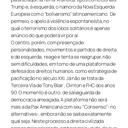
Trump e, à esquerda, o namoro da Nova Esquerda
Europeia com o “bolivarismo” latinoamericano. De
permeio, o apelo à violência espontaneísta, no
qual o terrorismo dos lobos solitários é apenas
anúncio do que poderá vir por aí.
O centro, porém, com presença de
personalidades, movimentos e partidos de direita
e de esquerda, reage e tenta se reagrupar, não
sem dificuldades, em torno de uma plataforma de
defesa dos direitos humanos, como estratégia de
pacificação no século XXI. Já não se trata da
Terceira Via de Tony Blair , Clinton e FHC dos anos
90. O momento é outro: de salvaguarda da
democracia ameaçada. A plataforma não será
mais a da Pax Americana com seu “Consenso”- no
alternatives-, embora não se saiba exatamente
qual seja. Neste processo a direita civilizada