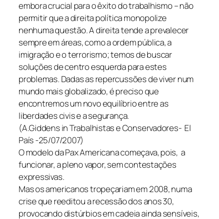
embora crucial para o êxito do trabalhismo – não
permitir que a direita política monopolize
nenhuma questão. A direita tende a prevalecer
sempre em áreas, como a ordem pública, a
imigração e o terrorismo; temos de buscar
soluções de centro esquerda para estes
problemas. Dadas as repercussões de viver num
mundo mais globalizado, é preciso que
encontremos um novo equilíbrio entre as
liberdades civis e a segurança.
(A.Giddens in Trabalhistas e Conservadores- El
País -25/07/2007)
O modelo da Pax Americana começava, pois, a
funcionar, a pleno vapor, sem contestações
expressivas.
Mas os americanos tropeçariam em 2008, numa
crise que reeditou a recessão dos anos 30,
provocando distúrbios em cadeia ainda sensíveis,