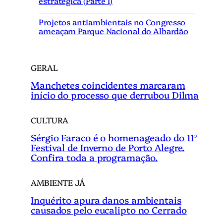
estratégica (Parte I)
a
r
Projetos antiambientais no Congresso
ameaçam Parque Nacional do Albardão
GERAL
Manchetes coincidentes marcaram
início do processo que derrubou Dilma
CULTURA
Sérgio Faraco é o homenageado do 11°
Festival de Inverno de Porto Alegre.
Confira toda a programação.
AMBIENTE JÁ
Inquérito apura danos ambientais
causados pelo eucalipto no Cerrado