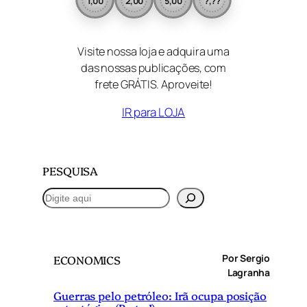
1,00
2,00
5,00
?,??
Visite nossa loja e adquira uma
das nossas publicações, com
frete GRÁTIS. Aproveite!
IR para LOJA
PESQUISA
P
e
s
q
Por Sergio
ECONOMICS
u
Lagranha
i
Guerras pelo petróleo: Irã ocupa posição
s