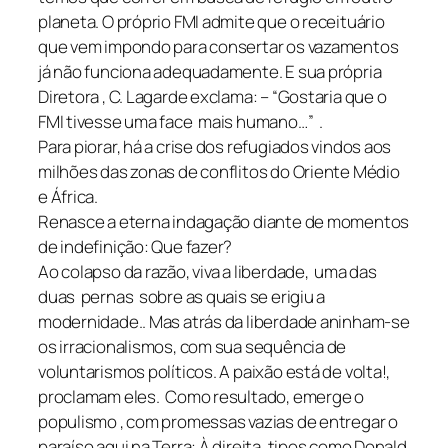
planeta. O próprio FMI admite que o receituário
que vem impondo para consertar os vazamentos
já não funciona adequadamente. E sua própria
Diretora , C. Lagarde exclama: – “Gostaria que o
FMI tivesse uma face mais humano…” .
Para piorar, há a crise dos refugiados vindos aos
milhões das zonas de conflitos do Oriente Médio
e África.
Renasce a eterna indagação diante de momentos
de indefinição: Que fazer?
Ao colapso da razão, viva a liberdade, uma das
duas pernas sobre as quais se erigiu a
modernidade.. Mas atrás da liberdade aninham-se
os irracionalismos, com sua sequência de
voluntarismos políticos. A paixão está de volta!,
proclamam eles. Como resultado, emerge o
populismo , com promessas vazias de entregar o
paraíso aqui na Terra: À direita, tipos como Donald