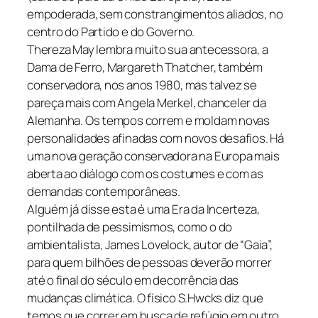
empoderada, sem constrangimentos aliados, no
centro do Partido e do Governo.
Thereza May lembra muito sua antecessora, a
Dama de Ferro, Margareth Thatcher, também
conservadora, nos anos 1980, mas talvez se
pareça mais com Angela Merkel, chanceler da
Alemanha. Os tempos correm e moldam novas
personalidades afinadas com novos desafios. Há
uma nova geração conservadora na Europa mais
aberta ao diálogo com os costumes e com as
demandas contemporâneas.
Alguém já disse esta é uma Era da Incerteza,
pontilhada de pessimismos, como o do
ambientalista, James Lovelock, autor de “Gaia”,
para quem bilhões de pessoas deverão morrer
até o final do século em decorrência das
mudanças climática. O físico S.Hwcks diz que
temos que correr em busca de refúgio em outro