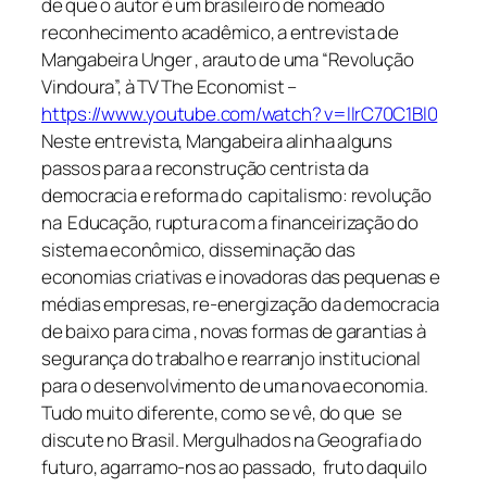
de que o autor é um brasileiro de nomeado
reconhecimento acadêmico, a entrevista de
Mangabeira Unger , arauto de uma “Revolução
Vindoura”, à TV The Economist –
https://www.youtube.com/watch? v=llrC70C1Bl0
Neste entrevista, Mangabeira alinha alguns
passos para a reconstrução centrista da
democracia e reforma do capitalismo: revolução
na Educação, ruptura com a financeirização do
sistema econômico, disseminação das
economias criativas e inovadoras das pequenas e
médias empresas, re-energização da democracia
de baixo para cima , novas formas de garantias à
segurança do trabalho e rearranjo institucional
para o desenvolvimento de uma nova economia.
Tudo muito diferente, como se vê, do que se
discute no Brasil. Mergulhados na Geografia do
futuro, agarramo-nos ao passado, fruto daquilo