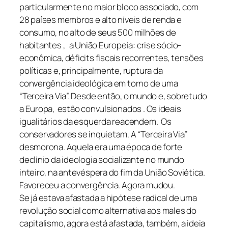
particularmente no maior bloco associado, com
28 países membros e alto níveis de renda e
consumo, no alto de seus 500 milhões de
habitantes , a União Europeia: crise sócio-
econômica, déficits fiscais recorrentes, tensões
políticas e, principalmente, ruptura da
convergência ideológica em torno de uma
“Terceira Via”. Desde então, o mundo e, sobretudo
a Europa, estão convulsionados . Os ideais
igualitários da esquerda reacendem. Os
conservadores se inquietam. A “Terceira Via”
desmorona. Aquela era uma época de forte
declínio da ideologia socializante no mundo
inteiro, na antevéspera do fim da União Soviética.
Favoreceu a convergência. Agora mudou.
Se já estava afastada a hipótese radical de uma
revolução social como alternativa aos males do
capitalismo, agora está afastada, também, a ideia