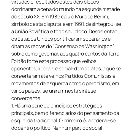
virtudes e resultados estes dois blocos
dominaram a cena do mundo na segunda metade
do século XX. Em 1989 caiu o Muro de Berlim,
símbolo desta disputa, e em 1991, desintegrou-se
a União Soviética e todo seu bloco. Desde então,
os Estados Unidos pontificaram soberanos e
ditam as regras do “Consenso de Washington”,
sobre como governar, aos quatro cantos da Terra.
Foi tão forte este processo que velhos
oponentes, liberais e social-democratas, à que se
converteram até velhos Partidos Comunistas e
movimentos de esquerda como o peronismo, em
vários países, se uniram nesta síntese
convergente:
1. Há uma série de princípios estratégicos
principais, bem diferenciados do pensamento da
esquerda tradicional. O primeiro é: apoderar-se
do centro político. Nenhum partido social-