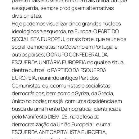
parece mais acossada, embora mais unida, do que
a esquerda, sempre pródiga em alternativas
divisionistas.
Hoje podemos visualizar cinco grandes núcleos
ideológicos à esquerda, na Europa: O PARTIDO
SOCIALISTA EUROPEU, o mais forte, que reúne os
social-democratas, no Governo em Portugal e
outros países; O GRUPO CONFEDERAL DA
ESQUERDA UNITÁRIA EUROPEIA no qual se situa,
dentre outros, o PARTIDO DA ESQUERDA
EUROPEIA, reunindo antigos Partidos
Comunistas, eurocomunistas e socialistas
democráticos, bem como o Syriza, da Grécia,
único no poder, mas já com uma dissidência em
busca de uma Frente Democrática, identificada
pelo Manifesto DIEM-25, na defesa da
democratização da União Europeia ; e uma
ESQUERDA ANTICAPITALISTA EUROPEIA,