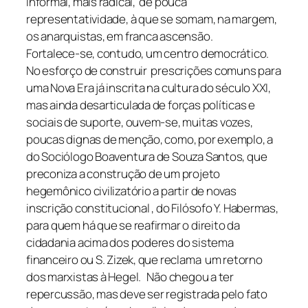
informal, mais radical, de pouca
representatividade, à que se somam, na margem,
os anarquistas, em franca ascensão.
Fortalece-se, contudo, um centro democrático.
No esforço de construir prescrições comuns para
uma Nova Era já inscrita na cultura do século XXI,
mas ainda desarticulada de forças políticas e
sociais de suporte, ouvem-se, muitas vozes,
poucas dignas de menção, como, por exemplo, a
do Sociólogo Boaventura de Souza Santos, que
preconiza a construção de um projeto
hegemônico civilizatório a partir de novas
inscrição constitucional , do Filósofo Y. Habermas,
para quem há que se reafirmar o direito da
cidadania acima dos poderes do sistema
financeiro ou S. Zizek, que reclama um retorno
dos marxistas à Hegel. Não chegou a ter
repercussão, mas deve ser registrada pelo fato