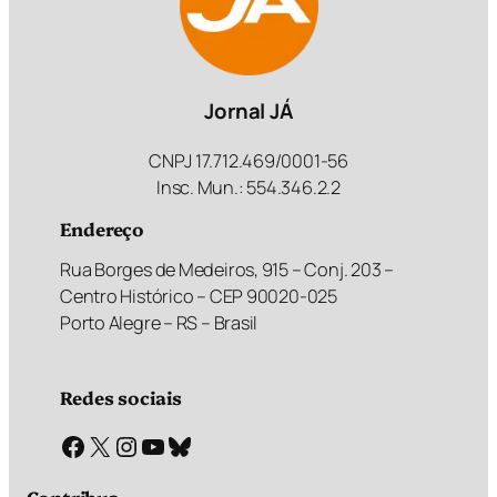
Jornal JÁ
CNPJ 17.712.469/0001-56
Insc. Mun.: 554.346.2.2
Endereço
Rua Borges de Medeiros, 915 – Conj. 203 –
Centro Histórico – CEP 90020-025
Porto Alegre – RS – Brasil
Redes sociais
Facebook
X
Instagram
Youtube
Bluesky