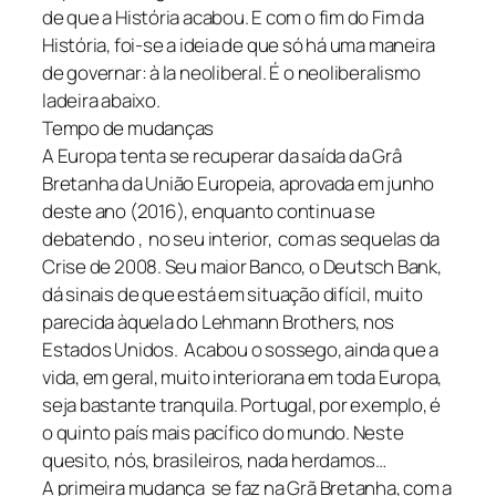
de que a História acabou. E com o fim do Fim da
História, foi-se a ideia de que só há uma maneira
de governar: à la neoliberal. É o neoliberalismo
ladeira abaixo.
Tempo de mudanças
A Europa tenta se recuperar da saída da Grâ
Bretanha da União Europeia, aprovada em junho
deste ano (2016), enquanto continua se
debatendo , no seu interior, com as sequelas da
Crise de 2008. Seu maior Banco, o Deutsch Bank,
dá sinais de que está em situação difícil, muito
parecida àquela do Lehmann Brothers, nos
Estados Unidos. Acabou o sossego, ainda que a
vida, em geral, muito interiorana em toda Europa,
seja bastante tranquila. Portugal, por exemplo, é
o quinto país mais pacífico do mundo. Neste
quesito, nós, brasileiros, nada herdamos…
A primeira mudança se faz na Grã Bretanha, com a