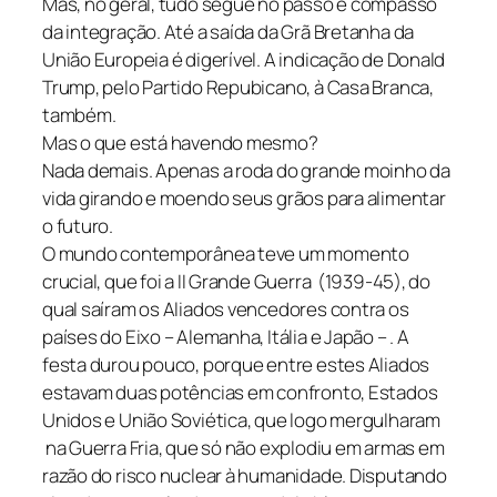
Mas, no geral, tudo segue no passo e compasso
da integração. Até a saída da Grã Bretanha da
União Europeia é digerível. A indicação de Donald
Trump, pelo Partido Repubicano, à Casa Branca,
também.
Mas o que está havendo mesmo?
Nada demais. Apenas a roda do grande moinho da
vida girando e moendo seus grãos para alimentar
o futuro.
O mundo contemporânea teve um momento
crucial, que foi a II Grande Guerra (1939-45), do
qual saíram os Aliados vencedores contra os
países do Eixo – Alemanha, Itália e Japão – . A
festa durou pouco, porque entre estes Aliados
estavam duas potências em confronto, Estados
Unidos e União Soviética, que logo mergulharam
na Guerra Fria, que só não explodiu em armas em
razão do risco nuclear à humanidade. Disputando