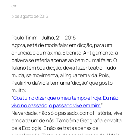
em
3 de agosto de 2016
Paulo Timm – Julho, 21 – 2016
Agora, está de moda falar em dicção, para um
enunciado ou máxima. É bonito. Antigamente, a
palavra se referia apenas ao bem ou mal falar: O
fulano tem boa dicção, devia fazer teatro. Tudo
muda, se movimenta, a língua tem vida. Pois,
Paulinho da Viola tem uma “dicção” que gosto
muito:
“
Costumo dizer que o meu tempo é hoje. Eu não
vivo no passado, o passado vive em mim.
”
Na verdade, não só o passado, como História, vive
em cada um de nós. Também a Geografia, envolta
pela Ecologia. E não se trata apenas de