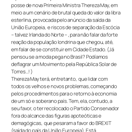
posse de nova Primeira Ministra Thereza May, em
meio a um cenário de brutal queda do valor da libra
esterlina, provocada pelo anúncio da saída da
União Europeia, e riscos de separação da Escócia
– talvez Irlanda do Norte – , para não falar da forte
reação da população londrina que chegou, até,
em falar de se constituir em Cidade Estado. (Já
pensou se a moda pega no Brasil? Podíamos
deflagrar um Movimento pela República Solar de
Torres…! )
Thereza May terá, entretanto, que lidar com
todos os velhos e novos problemas, começando
pelos procedimentos para o retorno à economia
de um só e soberano país. Tem, ela, contudo, a
seu favor, o ter recolocado o Partido Conservador
fora do alcance das figuras apoteóticas e
demagógicas, que pesaram a favor do BREXIT
(saída do país da União Europeia). Está