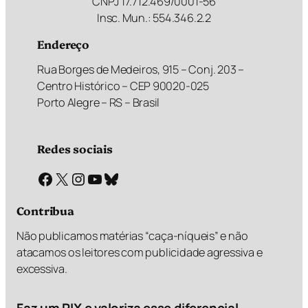
CNPJ 17.712.469/0001-56
Insc. Mun.: 554.346.2.2
Endereço
Rua Borges de Medeiros, 915 – Conj. 203 –
Centro Histórico – CEP 90020-025
Porto Alegre – RS – Brasil
Redes sociais
Facebook
X
Instagram
Youtube
Bluesky
Contribua
Não publicamos matérias “caça-níqueis” e não
atacamos os leitores com publicidade agressiva e
excessiva.