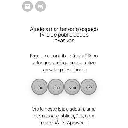
Ajude a manter este espaço
livre de publicidades
invasivas
Faça uma contribuição via PIX no
valor que você quiser ou utilize
um valor pré-definido
R$
R$
R$
R$
1,00
2,00
5,00
?,??
Visite nossa loja e adquira uma
das nossas publicações, com
frete GRÁTIS. Aproveite!