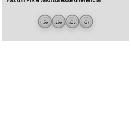
Faz um PIX e valoriza esse diferencial
R$
R$
R$
R$
1,00
2,00
5,00
?,??