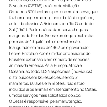
Silvestres (CETAS) e a área de visitação.
Os outros 620 hectares pertencem à reserva, que
faz homenagem ao religioso e botânico gaúcho,
autor do clássico A Fisionomia do Rio Grande do
Sul (1942). Parte da área da reserva chega às
margens do Rio dos Sinos e protege a mata ciliar
por mais de 10 quilômetros de extensão.
Inaugurado em maio de 1962 pelo governador
Leonel Brizola, o Zoo é um dos oito maiores do
Brasil em extensão e em número de espécies
animais da América, Ásia, Europa, África e
Oceania: ao todo, 1.024 espécimes (indivíduos),
distribuídos em 125 espécies, sendo 51
mamíferos, 60 aves e 14 répteis. Não estão
incluídos aí os animais em atendimento no Cetas,
um dos serviços mais solicitados do Zoo.
O Cetas é responsável pela manutenção,