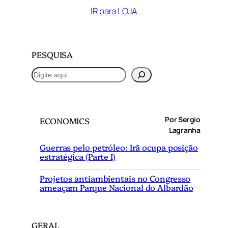
IR para LOJA
PESQUISA
P
e
s
q
Por Sergio
ECONOMICS
u
Lagranha
i
Guerras pelo petróleo: Irã ocupa posição
s
estratégica (Parte I)
a
r
Projetos antiambientais no Congresso
ameaçam Parque Nacional do Albardão
GERAL