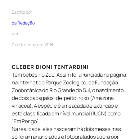
Escrito por
da Redação
em
2 de fevereiro de 2018
CLEBER DIONI TENTARDINI
Tem bebês no Zoo. Assim foi anunciada na página
na internet do Parque Zoológico, da Fundação
Zoobotânica do Rio Grande do Sul, o nascimento
de dois papagaios-de-peito-roxo (
Amazona
vinacea
). A espécie é ameaçada de extinção e
está classificada em nível mundial (IUCN) como
“Em Perigo”.
Na realidade, eles nasceram há dois meses mas
só foram anunciados e fotografados agora por