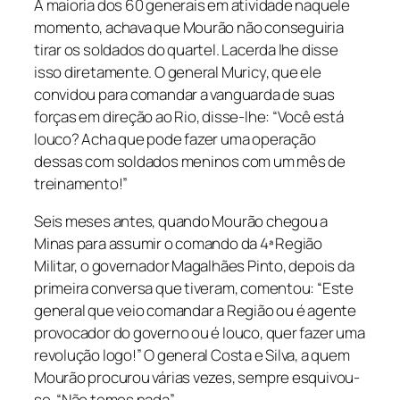
A maioria dos 60 generais em atividade naquele
momento, achava que Mourão não conseguiria
tirar os soldados do quartel. Lacerda lhe disse
isso diretamente. O general Muricy, que ele
convidou para comandar a vanguarda de suas
forças em direção ao Rio, disse-lhe: “Você está
louco? Acha que pode fazer uma operação
dessas com soldados meninos com um mês de
treinamento!”
Seis meses antes, quando Mourão chegou a
Minas para assumir o comando da 4ª Região
Militar, o governador Magalhães Pinto, depois da
primeira conversa que tiveram, comentou: “Este
general que veio comandar a Região ou é agente
provocador do governo ou é louco, quer fazer uma
revolução logo!” O general Costa e Silva, a quem
Mourão procurou várias vezes, sempre esquivou-
se. “Não temos nada”.