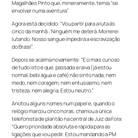
Magalhães Pinto que, mineiramente, temia “se
envolver numa aventura”.
Agora está decidido: “Vou partir para a luta às
cinco da manhã… Ninguém me deterá. Morrerei
lutando. Nosso sangue impedirá a escravização
do Brasil”.
Depois se acalma novamente: “E o mais curioso
de tudo isto é que, passada a raiva (já estou
normal, bebi água e café) não sinto nada, nem
medo, nem coragem, nem entusiasmo, nem
tristeza, nem alegria. Estou neutro.”
Anotou alguns nomes num papel e, quando o
relógio marcou cinco horas, chamou a única
telefonista de plantão na central de Juiz da Fora:
“Quero prioridade absoluta e rápida para as
ligações que vou pedir. Estou mandando a PM