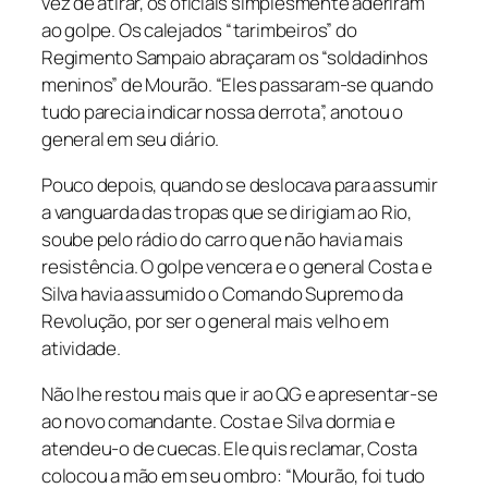
vez de atirar, os oficiais simplesmente aderiram
ao golpe. Os calejados “tarimbeiros” do
Regimento Sampaio abraçaram os “soldadinhos
meninos” de Mourão. “Eles passaram-se quando
tudo parecia indicar nossa derrota”, anotou o
general em seu diário.
Pouco depois, quando se deslocava para assumir
a vanguarda das tropas que se dirigiam ao Rio,
soube pelo rádio do carro que não havia mais
resistência. O golpe vencera e o general Costa e
Silva havia assumido o Comando Supremo da
Revolução, por ser o general mais velho em
atividade.
Não lhe restou mais que ir ao QG e apresentar-se
ao novo comandante. Costa e Silva dormia e
atendeu-o de cuecas. Ele quis reclamar, Costa
colocou a mão em seu ombro: “Mourão, foi tudo