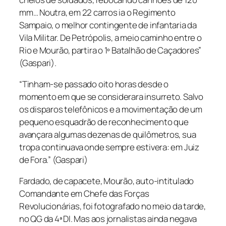
mm… Noutra, em 22 carros ia o Regimento
Sampaio, o melhor contingente de infantaria da
Vila Militar. De Petrópolis, a meio caminho entre o
Rio e Mourão, partira o 1º Batalhão de Caçadores”
(Gaspari).
“Tinham-se passado oito horas desde o
momento em que se considerara insurreto. Salvo
os disparos telefônicos e a movimentação de um
pequeno esquadrão de reconhecimento que
avançara algumas dezenas de quilômetros, sua
tropa continuava onde sempre estivera: em Juiz
de Fora.” (Gaspari)
Fardado, de capacete, Mourão, auto-intitulado
Comandante em Chefe das Forças
Revolucionárias, foi fotografado no meio da tarde,
no QG da 4ª DI. Mas aos jornalistas ainda negava