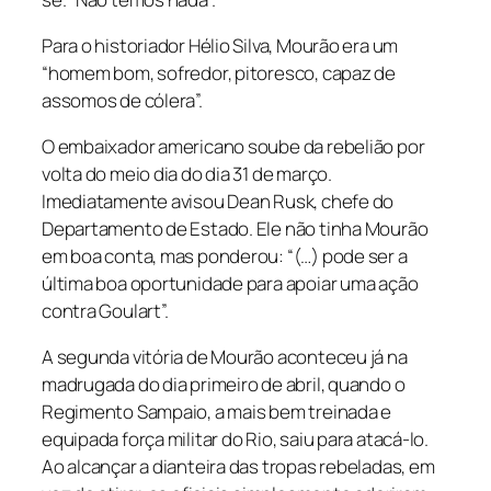
Para o historiador Hélio Silva, Mourão era um
“homem bom, sofredor, pitoresco, capaz de
assomos de cólera”.
O embaixador americano soube da rebelião por
volta do meio dia do dia 31 de março.
Imediatamente avisou Dean Rusk, chefe do
Departamento de Estado. Ele não tinha Mourão
em boa conta, mas ponderou: “(…) pode ser a
última boa oportunidade para apoiar uma ação
contra Goulart”.
A segunda vitória de Mourão aconteceu já na
madrugada do dia primeiro de abril, quando o
Regimento Sampaio, a mais bem treinada e
equipada força militar do Rio, saiu para atacá-lo.
Ao alcançar a dianteira das tropas rebeladas, em