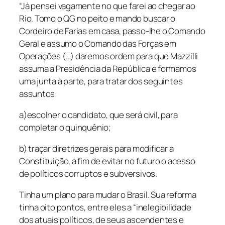
“Já pensei vagamente no que farei ao chegar ao
Rio. Tomo o QG no peito e mando buscar o
Cordeiro de Farias em casa, passo-lhe o Comando
Geral e assumo o Comando das Forças em
Operações (…) daremos ordem para que Mazzilli
assuma a Presidência da República e formamos
uma junta à parte, para tratar dos seguintes
assuntos:
a)escolher o candidato, que será civil, para
completar o quinquênio;
b) traçar diretrizes gerais para modificar a
Constituição, a fim de evitar no futuro o acesso
de políticos corruptos e subversivos.
Tinha um plano para mudar o Brasil. Sua reforma
tinha oito pontos, entre eles a “inelegibilidade
dos atuais políticos, de seus ascendentes e