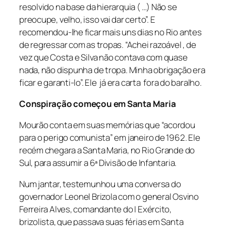
resolvido na base da hierarquia ( …) Não se
preocupe, velho, isso vai dar certo”. E
recomendou-lhe ficar mais uns dias no Rio antes
de regressar com as tropas. “Achei razoável , de
vez que Costa e Silva não contava com quase
nada, não dispunha de tropa. Minha obrigação era
ficar e garanti-lo”. Ele já era carta fora do baralho.
Conspiração começou em Santa Maria
Mourão conta em suas memórias que “acordou
para o perigo comunista” em janeiro de 1962. Ele
recém chegara a Santa Maria, no Rio Grande do
Sul, para assumir a 6ª Divisão de Infantaria.
Num jantar, testemunhou uma conversa do
governador Leonel Brizola com o general Osvino
Ferreira Alves, comandante do I Exército,
brizolista, que passava suas férias em Santa