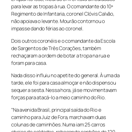
para levar as tropas à rua. O comandante do 10º
Regimento de Infantaria, coronel Clóvis Calvão,
não apoiava o levante. Mourão contornou o
impasse dando férias ao coronel.
Dois outros coronéis e o comandante da Escola
de Sargentos de Três Corações, também
rechaçaram a ordem de botar a tropa na rua e
foram para casa.
Nada disso influiu no apetite do general. À uma da
tarde, ele foi para casa almoçar e não dispensou
sequer a sesta. Nessa hora, já se movimentavam
forças para atacá-lo a meio caminho do Rio.
“Na avenida Brasil, principal saída do Rio e
caminho para Juiz de Fora, marchavam duas
colunas de caminhões. Numa iam 25 carros
cheios de soldados, rebocando canhões de 120