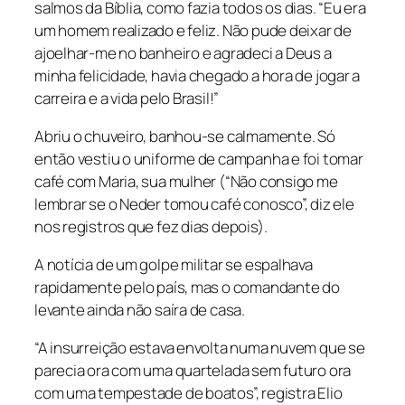
salmos da Bíblia, como fazia todos os dias. “Eu era
um homem realizado e feliz. Não pude deixar de
ajoelhar-me no banheiro e agradeci a Deus a
minha felicidade, havia chegado a hora de jogar a
carreira e a vida pelo Brasil!”
Abriu o chuveiro, banhou-se calmamente. Só
então vestiu o uniforme de campanha e foi tomar
café com Maria, sua mulher (“Não consigo me
lembrar se o Neder tomou café conosco”, diz ele
nos registros que fez dias depois).
A notícia de um golpe militar se espalhava
rapidamente pelo país, mas o comandante do
levante ainda não saíra de casa.
“A insurreição estava envolta numa nuvem que se
parecia ora com uma quartelada sem futuro ora
com uma tempestade de boatos”, registra Elio