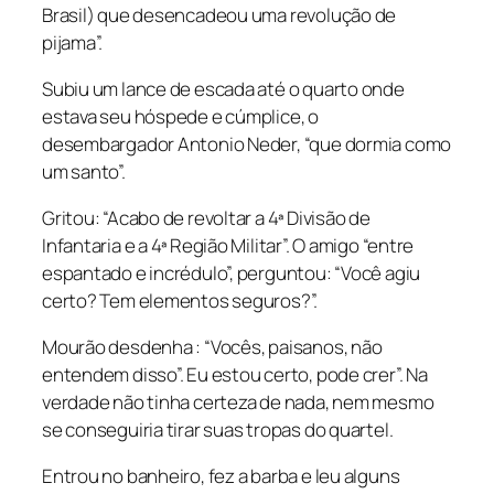
Brasil) que desencadeou uma revolução de
pijama”.
Subiu um lance de escada até o quarto onde
estava seu hóspede e cúmplice, o
desembargador Antonio Neder, “que dormia como
um santo”.
Gritou: “Acabo de revoltar a 4ª Divisão de
Infantaria e a 4ª Região Militar”. O amigo “entre
espantado e incrédulo”, perguntou: “Você agiu
certo? Tem elementos seguros?”.
Mourão desdenha : “Vocês, paisanos, não
entendem disso”. Eu estou certo, pode crer”. Na
verdade não tinha certeza de nada, nem mesmo
se conseguiria tirar suas tropas do quartel.
Entrou no banheiro, fez a barba e leu alguns