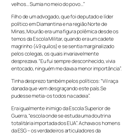
velhos… Sumia no meio do povo…”
Filho de um advogado, que foi deputado e líder
político em Diamantina e na região Norte de
Minas, Mourão era uma figura polêmica desde os
temos da Escola Militar, quando era um cadete
magrinho (49 quilos) e se sentia marginalizado
pelos colegas, os quais invariavelmente
desprezava. “Eu fui sempre desconhecido, vivia
entocado, ninguém me dava a menor importância”.
Tinha desprezo também pelos políticos: “Vil raça
danada que vem desgraçando este país.Se
pudesse metia-os todos na cadeia”.
Era igualmente inimigo da Escola Superior de
Guerra, “escola onde se estuda uma doutrina
totalitária importada dos EUA”. Achava os homens
da ESG – os verdadeiros articuladores da