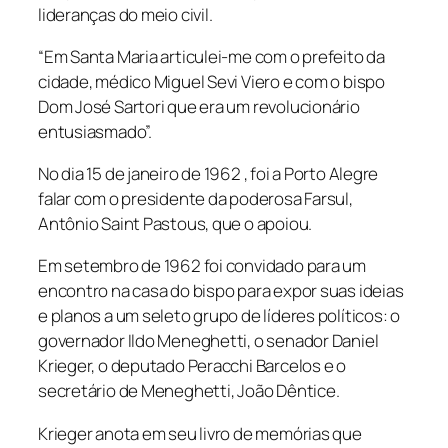
lideranças do meio civil.
“Em Santa Maria articulei-me com o prefeito da
cidade, médico Miguel Sevi Viero e com o bispo
Dom José Sartori que era um revolucionário
entusiasmado”.
No dia 15 de janeiro de 1962 , foi a Porto Alegre
falar com o presidente da poderosa Farsul,
Antônio Saint Pastous, que o apoiou.
Em setembro de 1962 foi convidado para um
encontro na casa do bispo para expor suas ideias
e planos a um seleto grupo de líderes políticos: o
governador Ildo Meneghetti, o senador Daniel
Krieger, o deputado Peracchi Barcelos e o
secretário de Meneghetti, João Dêntice.
Krieger anota em seu livro de memórias que