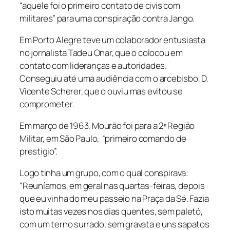
“aquele foi o primeiro contato de civis com
militares” para uma conspiração contra Jango.
Em Porto Alegre teve um colaborador entusiasta
no jornalista Tadeu Onar, que o colocou em
contato com lideranças e autoridades.
Conseguiu até uma audiência com o arcebisbo, D.
Vicente Scherer, que o ouviu mas evitou se
comprometer.
Em março de 1963, Mourão foi para a 2ª Região
Militar, em São Paulo, “primeiro comando de
prestígio”.
Logo tinha um grupo, com o qual conspirava:
“Reuníamos, em geral nas quartas-feiras, depois
que eu vinha do meu passeio na Praça da Sé. Fazia
isto muitas vezes nos dias quentes, sem paletó,
com um terno surrado, sem gravata e uns sapatos