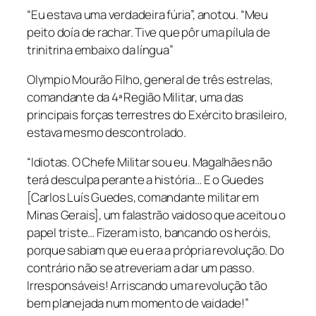
“Eu estava uma verdadeira fúria”, anotou. “Meu
peito doía de rachar. Tive que pôr uma pílula de
trinitrina embaixo da língua”
Olympio Mourão Filho, general de três estrelas,
comandante da 4ª Região Militar, uma das
principais forças terrestres do Exército brasileiro,
estava mesmo descontrolado.
“Idiotas. O Chefe Militar sou eu. Magalhães não
terá desculpa perante a história… E o Guedes
[Carlos Luís Guedes, comandante militar em
Minas Gerais], um falastrão vaidoso que aceitou o
papel triste… Fizeram isto, bancando os heróis,
porque sabiam que eu era a própria revolução. Do
contrário não se atreveriam a dar um passo.
Irresponsáveis! Arriscando uma revolução tão
bem planejada num momento de vaidade!”