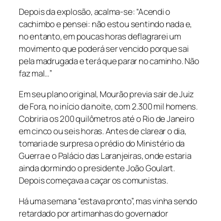
Depois da explosão, acalma-se: “Acendi o
cachimbo e pensei: não estou sentindo nada e,
no entanto, em poucas horas deflagrarei um
movimento que poderá ser vencido porque sai
pela madrugada e terá que parar no caminho. Não
faz mal…”
Em seu plano original, Mourão previa sair de Juiz
de Fora, no início da noite, com 2.300 mil homens.
Cobriria os 200 quilômetros até o Rio de Janeiro
em cinco ou seis horas. Antes de clarear o dia,
tomaria de surpresa o prédio do Ministério da
Guerra e o Palácio das Laranjeiras, onde estaria
ainda dormindo o presidente João Goulart.
Depois começava a caçar os comunistas.
Há uma semana “estava pronto”, mas vinha sendo
retardado por artimanhas do governador