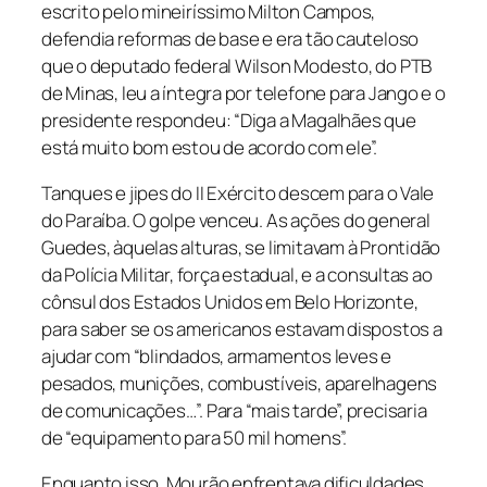
escrito pelo mineiríssimo Milton Campos,
defendia reformas de base e era tão cauteloso
que o deputado federal Wilson Modesto, do PTB
de Minas, leu a íntegra por telefone para Jango e o
presidente respondeu: “Diga a Magalhães que
está muito bom estou de acordo com ele”.
Tanques e jipes do II Exército descem para o Vale
do Paraíba. O golpe venceu. As ações do general
Guedes, àquelas alturas, se limitavam à Prontidão
da Polícia Militar, força estadual, e a consultas ao
cônsul dos Estados Unidos em Belo Horizonte,
para saber se os americanos estavam dispostos a
ajudar com “blindados, armamentos leves e
pesados, munições, combustíveis, aparelhagens
de comunicações…”. Para “mais tarde”, precisaria
de “equipamento para 50 mil homens”.
Enquanto isso, Mourão enfrentava dificuldades