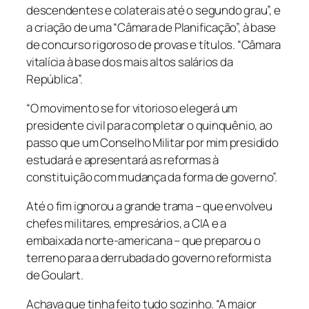
descendentes e colaterais até o segundo grau”, e
a criação de uma “Câmara de Planificação”, à base
de concurso rigoroso de provas e títulos. “Câmara
vitalícia à base dos mais altos salários da
República”.
“O movimento se for vitorioso elegerá um
presidente civil para completar o quinquênio, ao
passo que um Conselho Militar por mim presidido
estudará e apresentará as reformas à
constituição com mudança da forma de governo”.
Até o fim ignorou a grande trama – que envolveu
chefes militares, empresários, a CIA e a
embaixada norte-americana – que preparou o
terreno para a derrubada do governo reformista
de Goulart.
Achava que tinha feito tudo sozinho. “A maior