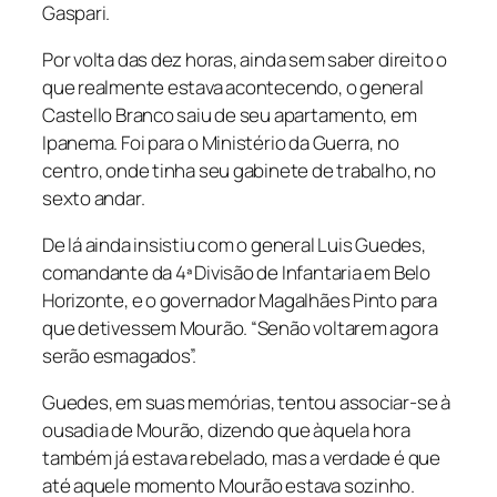
Gaspari.
Por volta das dez horas, ainda sem saber direito o
que realmente estava acontecendo, o general
Castello Branco saiu de seu apartamento, em
Ipanema. Foi para o Ministério da Guerra, no
centro, onde tinha seu gabinete de trabalho, no
sexto andar.
De lá ainda insistiu com o general Luis Guedes,
comandante da 4ª Divisão de Infantaria em Belo
Horizonte, e o governador Magalhães Pinto para
que detivessem Mourão. “Senão voltarem agora
serão esmagados”.
Guedes, em suas memórias, tentou associar-se à
ousadia de Mourão, dizendo que àquela hora
também já estava rebelado, mas a verdade é que
até aquele momento Mourão estava sozinho.