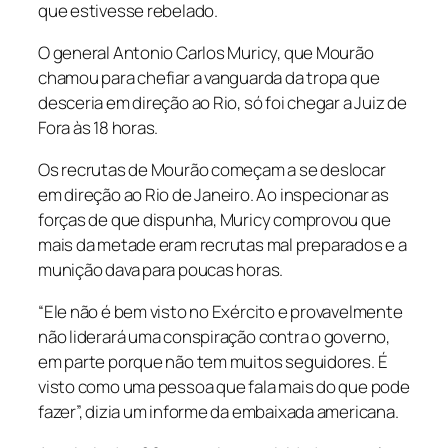
que estivesse rebelado.
O general Antonio Carlos Muricy, que Mourão
chamou para chefiar a vanguarda da tropa que
desceria em direção ao Rio, só foi chegar a Juiz de
Fora às 18 horas.
Os recrutas de Mourão começam a se deslocar
em direção ao Rio de Janeiro. Ao inspecionar as
forças de que dispunha, Muricy comprovou que
mais da metade eram recrutas mal preparados e a
munição dava para poucas horas.
“Ele não é bem visto no Exército e provavelmente
não liderará uma conspiração contra o governo,
em parte porque não tem muitos seguidores. É
visto como uma pessoa que fala mais do que pode
fazer”, dizia um informe da embaixada americana.