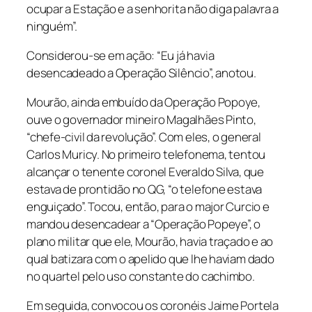
ocupar a Estação e a senhorita não diga palavra a
ninguém”.
Considerou-se em ação: “Eu já havia
desencadeado a Operação Silêncio”, anotou.
Mourão, ainda embuído da Operação Popoye,
ouve o governador mineiro Magalhães Pinto,
“chefe-civil da revolução”. Com eles, o general
Carlos Muricy. No primeiro telefonema, tentou
alcançar o tenente coronel Everaldo Silva, que
estava de prontidão no QG, “o telefone estava
enguiçado”. Tocou, então, para o major Curcio e
mandou desencadear a “Operação Popeye”, o
plano militar que ele, Mourão, havia traçado e ao
qual batizara com o apelido que lhe haviam dado
no quartel pelo uso constante do cachimbo.
Em seguida, convocou os coronéis Jaime Portela