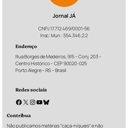
Jornal JÁ
CNPJ 17.712.469/0001-56
Insc. Mun.: 554.346.2.2
Endereço
Rua Borges de Medeiros, 915 – Conj. 203 –
Centro Histórico – CEP 90020-025
Porto Alegre – RS – Brasil
Redes sociais
Facebook
X
Instagram
Youtube
Bluesky
Contribua
Não publicamos matérias “caça-níqueis” e não