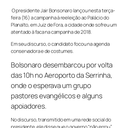
O presidente Jair Bonsonaro lançou nesta terça-
feira (16) a campanha à reeleição ao Palácio do
Planalto, em Juiz de Fora, a cidade onde sofreu um
atentado à faca na campanha de 2018.
Em seu discurso, o candidato focou na agenda
conservadora e de costumes.
Bolsonaro desembarcou por volta
das 10h no Aeroporto da Serrinha,
onde o esperava um grupo
pastores evangélicos e alguns
apoiadores.
No discurso, transmitido em uma rede social do
presidente, ele disse que o governo “não errou”