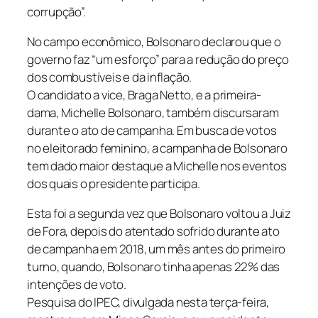
corrupção”.
No campo econômico, Bolsonaro declarou que o
governo faz “um esforço” para a redução do preço
dos combustíveis e da inflação.
O candidato a vice, Braga Netto, e a primeira-
dama, Michelle Bolsonaro, também discursaram
durante o ato de campanha. Em busca de votos
no eleitorado feminino, a campanha de Bolsonaro
tem dado maior destaque a Michelle nos eventos
dos quais o presidente participa.
Esta foi a segunda vez que Bolsonaro voltou a Juiz
de Fora, depois do atentado sofrido durante ato
de campanha em 2018, um mês antes do primeiro
turno, quando, Bolsonaro tinha apenas 22% das
intenções de voto.
Pesquisa do IPEC, divulgada nesta terça-feira,