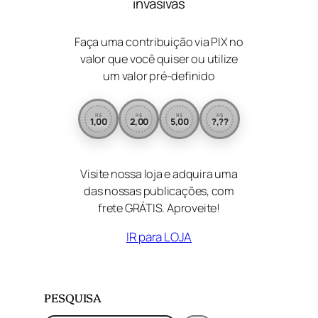
invasivas
Faça uma contribuição via PIX no
valor que você quiser ou utilize
um valor pré-definido
R$
R$
R$
R$
1,00
2,00
5,00
?,??
Visite nossa loja e adquira uma
das nossas publicações, com
frete GRÁTIS. Aproveite!
IR para LOJA
PESQUISA