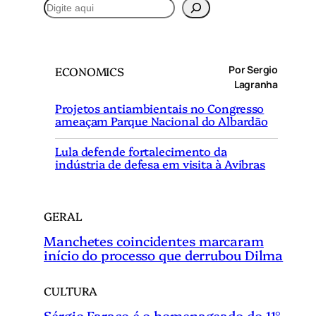
P
e
s
q
Por Sergio
ECONOMICS
u
Lagranha
i
Projetos antiambientais no Congresso
s
ameaçam Parque Nacional do Albardão
a
r
Lula defende fortalecimento da
indústria de defesa em visita à Avibras
GERAL
Manchetes coincidentes marcaram
início do processo que derrubou Dilma
CULTURA
Sérgio Faraco é o homenageado do 11°