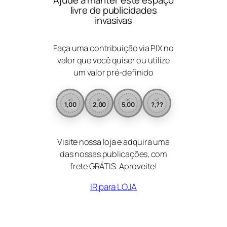
Ajude a manter este espaço
livre de publicidades
invasivas
Faça uma contribuição via PIX no
valor que você quiser ou utilize
um valor pré-definido
R$
R$
R$
R$
1,00
2,00
5,00
?,??
Visite nossa loja e adquira uma
das nossas publicações, com
frete GRÁTIS. Aproveite!
IR para LOJA