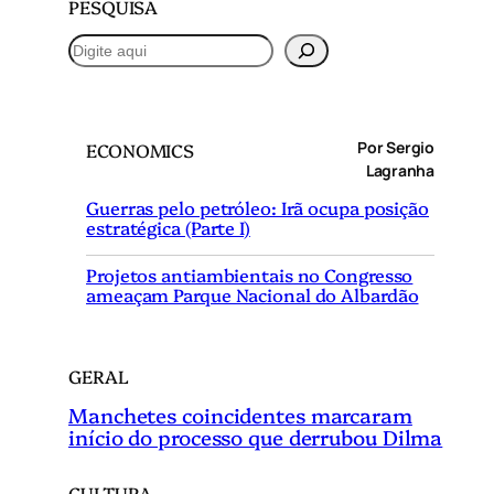
PESQUISA
P
e
s
q
Por Sergio
ECONOMICS
u
Lagranha
i
Guerras pelo petróleo: Irã ocupa posição
s
estratégica (Parte I)
a
r
Projetos antiambientais no Congresso
ameaçam Parque Nacional do Albardão
GERAL
Manchetes coincidentes marcaram
início do processo que derrubou Dilma
CULTURA