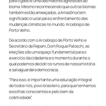
para o gado é uma das maiores agressões ao
bioma. Mesmo reconhecendo que outros biomas
também estão ameaçados, a Amazônia tem
significado crucial para o enfrentamento das
mudanças climáticas no mundo Arcebispo de
Porto Velho.
De acordo com o Arcebispo de Porto Velho e
Secretário da Repam, Dom Roque Paloschi, as
eleições são um espaço fundamental para o
exercício da cidadania e o momento durante o
qual podemos decidir os rumos de nossa história
e salvaguardara democracia.
“Para isso, é importante uma educação integral
de todos nós, povo brasileiro, para que tenhamos
escolhas conscientes e pelo bem da
coletividade”.