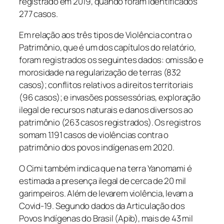
registrado em 2019, quando foram identificados
277 casos.
Em relação aos três tipos de Violência contra o
Patrimônio, que é um dos capítulos do relatório,
foram registrados os seguintes dados: omissão e
morosidade na regularização de terras (832
casos); conflitos relativos a direitos territoriais
(96 casos); e invasões possessórias, exploração
ilegal de recursos naturais e danos diversos ao
patrimônio (263 casos registrados). Os registros
somam 1.191 casos de violências contra o
patrimônio dos povos indígenas em 2020.
O Cimi também indica que na terra Yanomami é
estimada a presença ilegal de cerca de 20 mil
garimpeiros. Além de levarem violência, levam a
Covid-19. Segundo dados da Articulação dos
Povos Indígenas do Brasil (Apib), mais de 43 mil