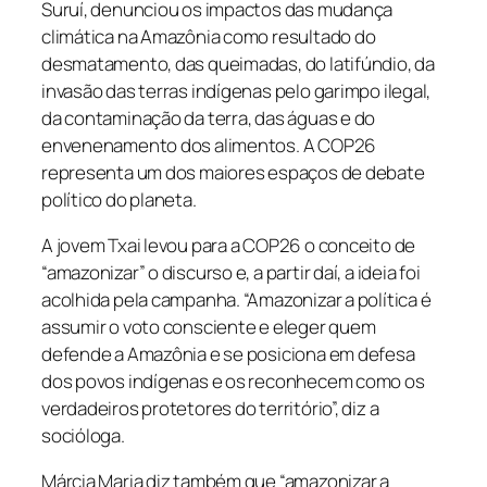
Suruí, denunciou os impactos das mudança
climática na Amazônia como resultado do
desmatamento, das queimadas, do latifúndio, da
invasão das terras indígenas pelo garimpo ilegal,
da contaminação da terra, das águas e do
envenenamento dos alimentos. A COP26
representa um dos maiores espaços de debate
político do planeta.
A jovem Txai levou para a COP26 o conceito de
“amazonizar” o discurso e, a partir daí, a ideia foi
acolhida pela campanha. “Amazonizar a política é
assumir o voto consciente e eleger quem
defende a Amazônia e se posiciona em defesa
dos povos indígenas e os reconhecem como os
verdadeiros protetores do território”, diz a
socióloga.
Márcia Maria diz também que “amazonizar a