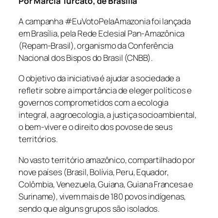
Por Márcia Turcato, de Brasília
A campanha #EuVotoPelaAmazonia foi lançada
em Brasília, pela Rede Eclesial Pan-Amazônica
(Repam-Brasil), organismo da Conferência
Nacional dos Bispos do Brasil (CNBB).
O objetivo da iniciativa é ajudar a sociedade a
refletir sobre a importância de eleger políticos e
governos comprometidos com a ecologia
integral, a agroecologia, a justiça socioambiental,
o bem-viver e o direito dos povose de seus
territórios.
No vasto território amazônico, compartilhado por
nove países (Brasil, Bolívia, Peru, Equador,
Colômbia, Venezuela, Guiana, Guiana Francesa e
Suriname), vivem mais de 180 povos indígenas,
sendo que alguns grupos são isolados.