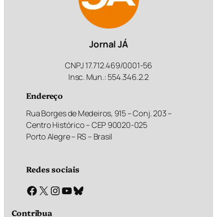
Jornal JÁ
CNPJ 17.712.469/0001-56
Insc. Mun.: 554.346.2.2
Endereço
Rua Borges de Medeiros, 915 – Conj. 203 –
Centro Histórico – CEP 90020-025
Porto Alegre – RS – Brasil
Redes sociais
Facebook
X
Instagram
Youtube
Bluesky
Contribua