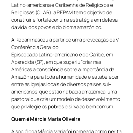
Latino-americana e Caribenha de Religiosos e
Religiosas (CLAR), a REPAM tem o objetivo de
construir e fortalecer uma estratégia em defesa
da vida, dos povos e do bioma amazônico.
A Repam nasceu a partir de uma provocação da V
Conferência Geral do
Episcopado Latino-americano e do Caribe, em
Aparecida (SP), em que sugeriu “criar nas
Américas a consciência sobre a importância da
Amazônia para toda a humanidade e estabelecer
entre as Igrejas locais de diversos países sul-
americanos, que estão na bacia amazônica, uma
pastoral que crie um modelo de desenvolvimento
que privilegie os pobres e sirva ao bem comum.
Quem é Márcia Maria Oliveira
A socióloga Márcia Maria foi nomeada como perita