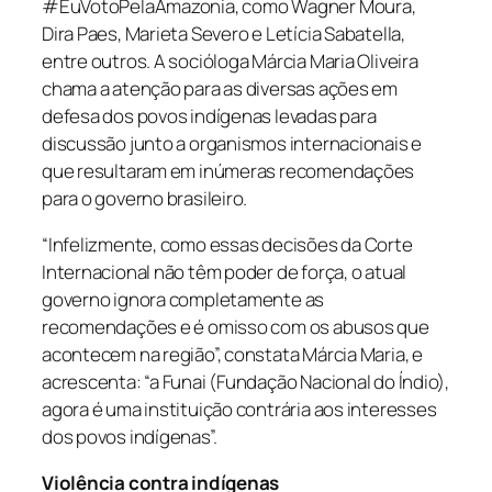
#EuVotoPelaAmazonia, como Wagner Moura,
Dira Paes, Marieta Severo e Letícia Sabatella,
entre outros. A socióloga Márcia Maria Oliveira
chama a atenção para as diversas ações em
defesa dos povos indígenas levadas para
discussão junto a organismos internacionais e
que resultaram em inúmeras recomendações
para o governo brasileiro.
“Infelizmente, como essas decisões da Corte
Internacional não têm poder de força, o atual
governo ignora completamente as
recomendações e é omisso com os abusos que
acontecem na região”, constata Márcia Maria, e
acrescenta: “a Funai (Fundação Nacional do Índio),
agora é uma instituição contrária aos interesses
dos povos indígenas”.
Violência contra indígenas