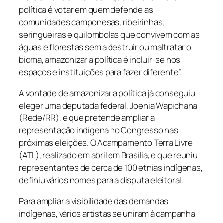
política é votar em quem defende as
comunidades camponesas, ribeirinhas,
seringueiras e quilombolas que convivem com as
águas e florestas sem a destruir ou maltratar o
bioma, amazonizar a política é incluir-se nos
espaços e instituições para fazer diferente”.
A vontade de amazonizar a política já conseguiu
eleger uma deputada federal, Joenia Wapichana
(Rede/RR), e que pretende ampliar a
representação indígena no Congresso nas
próximas eleições. O Acampamento Terra Livre
(ATL), realizado em abril em Brasília, e que reuniu
representantes de cerca de 100 etnias indígenas,
definiu vários nomes para a disputa eleitoral.
Para ampliar a visibilidade das demandas
indígenas, vários artistas se uniram à campanha