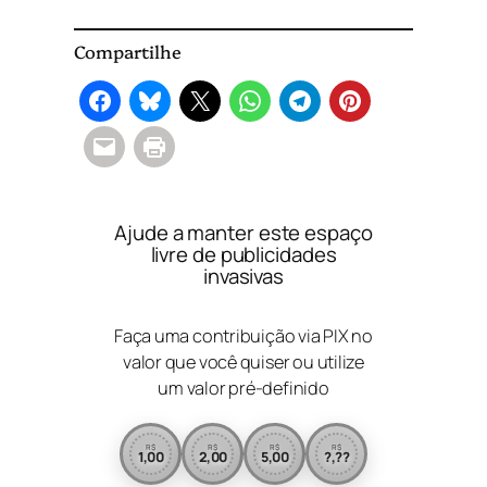
Compartilhe
Ajude a manter este espaço
livre de publicidades
invasivas
Faça uma contribuição via PIX no
valor que você quiser ou utilize
um valor pré-definido
R$
R$
R$
R$
1,00
2,00
5,00
?,??