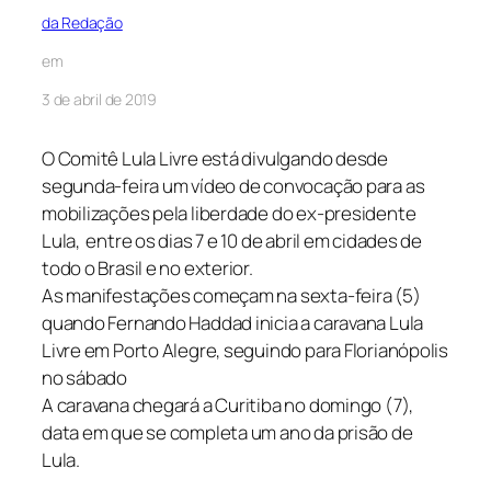
da Redação
em
3 de abril de 2019
O Comitê Lula Livre está divulgando desde
segunda-feira um vídeo de convocação para as
mobilizações pela liberdade do ex-presidente
Lula, entre os dias 7 e 10 de abril em cidades de
todo o Brasil e no exterior.
As manifestações começam na sexta-feira (5)
quando Fernando Haddad inicia a caravana Lula
Livre em Porto Alegre, seguindo para Florianópolis
no sábado
A caravana chegará a Curitiba no domingo (7),
data em que se completa um ano da prisão de
Lula.