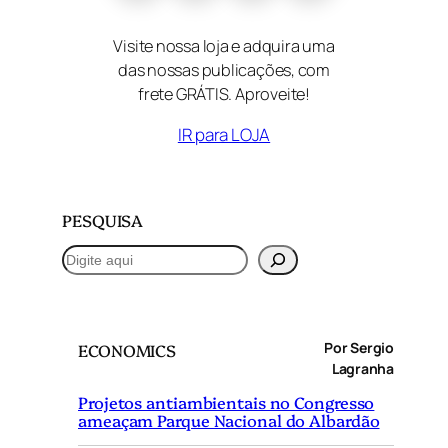
Visite nossa loja e adquira uma
das nossas publicações, com
frete GRÁTIS. Aproveite!
IR para LOJA
PESQUISA
P
e
s
q
Por Sergio
ECONOMICS
u
Lagranha
i
Projetos antiambientais no Congresso
s
ameaçam Parque Nacional do Albardão
a