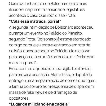
Queiroz. Tinha dito que Bolsonaro era o mais
ilibado e, na primeira semana de legislatura,
acontece o caso Queiroz”, disse Frota.
“Cala essa matraca, porra!”
A segunda intimidação de Bolsonaro aconteceu
durante um evento no Palácio do Planalto,
segundo Frota. “Bolsonaro já estava atordoado
comigo porque eu estava entrando em rota de
colisão, quando chego no Palácio, ele me puxa
pelo braço, coloca a mão na boca e diz: ‘cala essa
matraca, porra’”.
Frota aceitou a quebra de seu sigilo telefônico,
para provar a acusação. Além disso, o deputado
entregou uma ampla relação de nomes que ligam
a família Bolsonaro a um esquema de disparo em
massa de fake news e de difamação de
opositores.
“Lugar de miliciano é na cadeia”