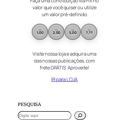
Faça uma contribuição via PIX no
valor que você quiser ou utilize
um valor pré-definido
R$
R$
R$
R$
1,00
2,00
5,00
?,??
Visite nossa loja e adquira uma
das nossas publicações, com
frete GRÁTIS. Aproveite!
IR para LOJA
PESQUISA
P
e
s