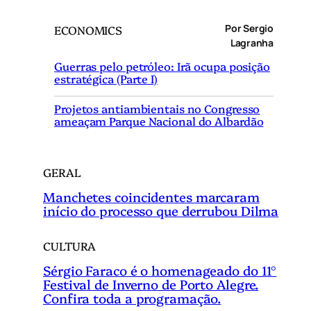
q
Por Sergio
ECONOMICS
u
Lagranha
i
Guerras pelo petróleo: Irã ocupa posição
s
estratégica (Parte I)
a
r
Projetos antiambientais no Congresso
ameaçam Parque Nacional do Albardão
GERAL
Manchetes coincidentes marcaram
início do processo que derrubou Dilma
CULTURA
Sérgio Faraco é o homenageado do 11°
Festival de Inverno de Porto Alegre.
Confira toda a programação.