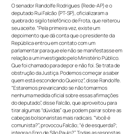
O senador Randolfe Rodrigues (Rede-AP) e o
deputado Rui Falcão (PT-SP), oficializaram a
quebra do sigilo telefônico de Frota, que reiterou
seu aceite. “Pela primeira vez, existe um
depoimento que dá conta que o presidente da
República entrou em contato com um
parlamentar para que ele não se manifestasse em
relação a um investigado pelo Ministério Público.
Que foi chamado para depor e não foi. Se trata de
obstrução da Justiça. Podemos começar a saber
quem está escondendo Queiroz”, disse Randolfe.
“Estaremos prevaricando se não tomarmos
nenhuma medida oficial sobre essas afirmações
do deputado”, disse Falcão, que aproveitou para
tirar algumas “dúvidas” que podem pairar sobre as
cabeças bolsonaristas mais radicais. “Você é
comunista?”, provocou Falcão; “é de esquerda?;
integra o Foro de São Paulo?”. Todas as respostas