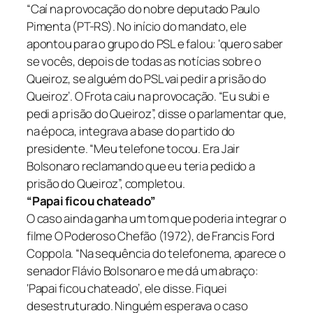
“Caí na provocação do nobre deputado Paulo
Pimenta (PT-RS). No início do mandato, ele
apontou para o grupo do PSL e falou: ‘quero saber
se vocês, depois de todas as notícias sobre o
Queiroz, se alguém do PSL vai pedir a prisão do
Queiroz’. O Frota caiu na provocação. “Eu subi e
pedi a prisão do Queiroz”, disse o parlamentar que,
na época, integrava a base do partido do
presidente. “Meu telefone tocou. Era Jair
Bolsonaro reclamando que eu teria pedido a
prisão do Queiroz”, completou.
“Papai ficou chateado”
O caso ainda ganha um tom que poderia integrar o
filme O Poderoso Chefão (1972), de Francis Ford
Coppola. “Na sequência do telefonema, aparece o
senador Flávio Bolsonaro e me dá um abraço:
‘Papai ficou chateado’, ele disse. Fiquei
desestruturado. Ninguém esperava o caso