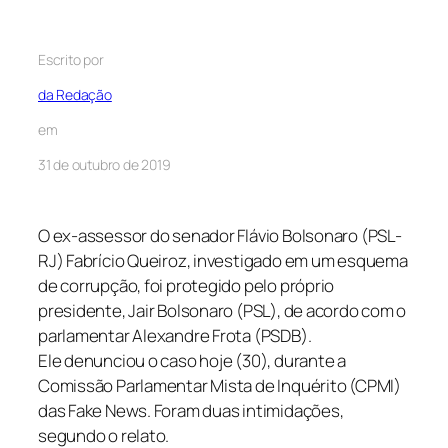
Escrito por
da Redação
em
31 de outubro de 2019
O ex-assessor do senador Flávio Bolsonaro (PSL-
RJ) Fabrício Queiroz, investigado em um esquema
de corrupção, foi protegido pelo próprio
presidente, Jair Bolsonaro (PSL), de acordo com o
parlamentar Alexandre Frota (PSDB).
Ele denunciou o caso hoje (30), durante a
Comissão Parlamentar Mista de Inquérito (CPMI)
das Fake News. Foram duas intimidações,
segundo o relato.