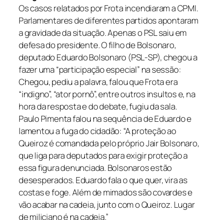
Os casos relatados por Frota incendiaram a CPMI.
Parlamentares de diferentes partidos apontaram
a gravidade da situação. Apenas o PSL saiu em
defesa do presidente. O filho de Bolsonaro,
deputado Eduardo Bolsonaro (PSL-SP), chegou a
fazer uma “participação especial” na sessão:
Chegou, pediu a palavra, falou que Frota era
“indigno”, “ator pornô”, entre outros insultos e, na
hora da resposta e do debate, fugiu da sala.
Paulo Pimenta falou na sequência de Eduardo e
lamentou a fuga do cidadão: “A proteção ao
Queiroz é comandada pelo próprio Jair Bolsonaro,
que liga para deputados para exigir proteção a
essa figura denunciada. Bolsonaros estão
desesperados. Eduardo fala o que quer, vira as
costas e foge. Além de mimados são covardes e
vão acabar na cadeia, junto com o Queiroz. Lugar
de miliciano é na cadeia.”