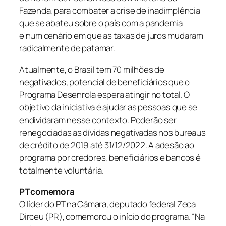
Fazenda, para combater a crise de inadimplência
que se abateu sobre o país com a pandemia
e num cenário em que as taxas de juros mudaram
radicalmente de patamar.
Atualmente, o Brasil tem 70 milhões de
negativados, potencial de beneficiários que o
Programa Desenrola espera atingir no total. O
objetivo da iniciativa é ajudar as pessoas que se
endividaram nesse contexto. Poderão ser
renegociadas as dívidas negativadas nos bureaus
de crédito de 2019 até 31/12/2022. A adesão ao
programa por credores, beneficiários e bancos é
totalmente voluntária.
PT comemora
O líder do PT na Câmara, deputado federal Zeca
Dirceu (PR), comemorou o início do programa. “Na