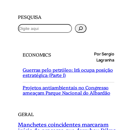
PESQUISA
P
e
s
q
Por Sergio
ECONOMICS
u
Lagranha
i
Guerras pelo petróleo: Irã ocupa posição
s
estratégica (Parte I)
a
r
Projetos antiambientais no Congresso
ameaçam Parque Nacional do Albardão
GERAL
Manchetes coincidentes marcaram
início do processo que derrubou Dilma