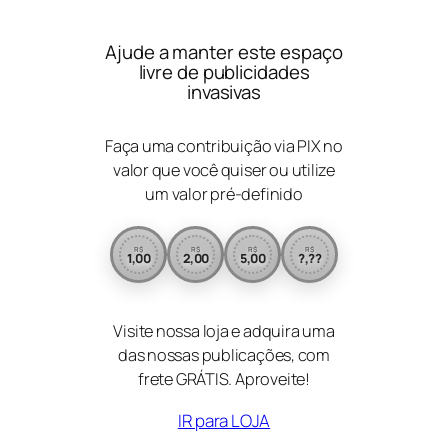
Ajude a manter este espaço
livre de publicidades
invasivas
Faça uma contribuição via PIX no
valor que você quiser ou utilize
um valor pré-definido
R$
R$
R$
R$
1,00
2,00
5,00
?,??
Visite nossa loja e adquira uma
das nossas publicações, com
frete GRÁTIS. Aproveite!
IR para LOJA