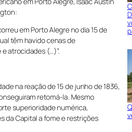
ricano em Porto Alegre, Isaac Austin
C
ngton:
D
v
orreu em Porto Alegre no dia 15 de
p
ual têm havido cenas de
 atrocidades (…)”.
dade na reação de 15 de junho de 1836,
conseguiram retomá-la. Mesmo
Q
rte superioridade numérica,
v
da Capital a fome e restrições