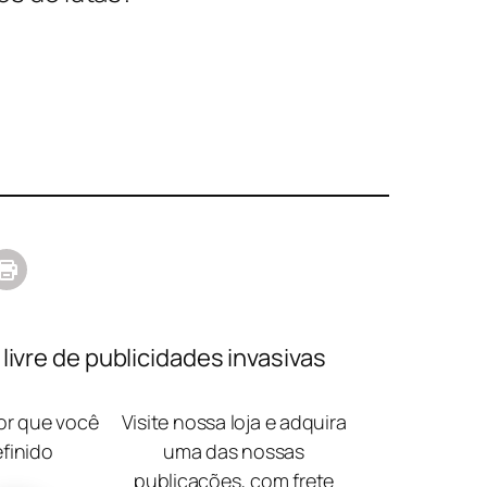
ivre de publicidades invasivas
lor que você
Visite nossa loja e adquira
efinido
uma das nossas
publicações, com frete