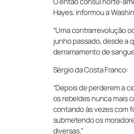
O então cônsul norte-ame
Hayes, informou a Washi
“Uma contrarrevolução oc
junho passado, desde a q
derramamento de sangue e
Sérgio da Costa Franco:
“Depois de perderem a ci
os rebeldes nunca mais 
contando às vezes com fo
submetendo os moradores 
diversas.”