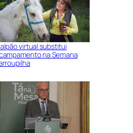
alpão virtual substitui
campamento na Semana
arroupilha