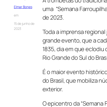
A trombetas do tradicion
Elmar Bones
uma “Semana Farroupilh
em
de 2023.
15 de junho de
2023
Toda a imprensa regional j
grande evento, que a ca
1835, dia em que eclodiu 
Rio Grande do Sul do Bras
É o maior evento históric
do Brasil, que mobiliza n
exterior.
O epicentro da “Semana F