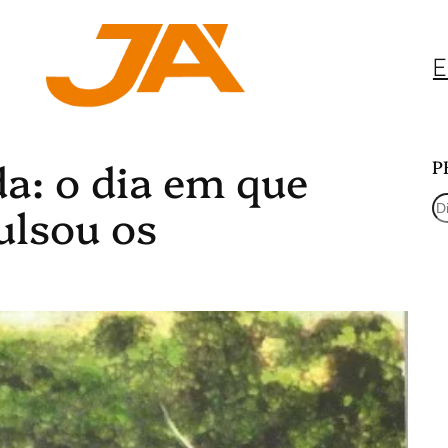
E
da: o dia em que
P
P
ulsou os
e
s
q
u
i
s