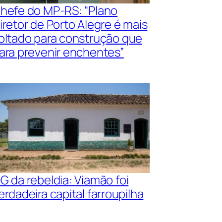
hefe do MP-RS: “Plano
iretor de Porto Alegre é mais
oltado para construção que
ara prevenir enchentes”
G da rebeldia: Viamão foi
erdadeira capital farroupilha