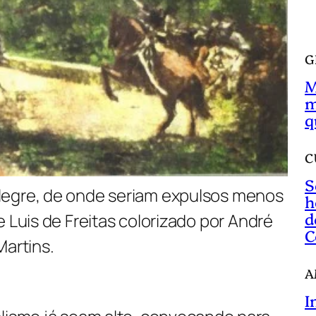
a
r
G
M
m
q
C
S
Alegre, de onde seriam expulsos menos
h
d
Luis de Freitas colorizado por André
C
Martins.
A
I