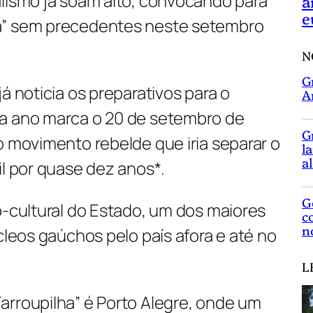
alismo já soam alto, convocando para
a
e
a” sem precedentes neste setembro
N
G
á noticia os preparativos para o
A
da ano marca o 20 de setembro de
G
o movimento rebelde que iria separar o
l
a
il por quase dez anos*.
G
o-cultural do Estado, um dos maiores
c
n
úcleos gaúchos pelo país afora e até no
L
arroupilha” é Porto Alegre, onde um