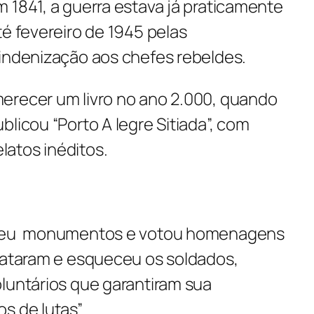
 1841, a guerra estava já praticamente
té fevereiro de 1945 pelas
 indenização aos chefes rebeldes.
merecer
um livro no ano 2.000, quando
blicou “Porto A legre Sitiada”, com
atos inéditos.
gueu monumentos e votou homenagens
trataram e esqueceu os soldados,
luntários que garantiram sua
s de lutas”.