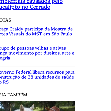
mbientais causados pelo
ucalipto no Cerrado
OTAS
raça Craidy participa da Mostra de
rtes Visuais do MST em São Paulo
rupo de pessoas velhas e ativas
ança movimento por direitos, arte e
legria
overno Federal libera recursos para
onstrução de 28 unidades de saúde
o RS
EIA TAMBÉM