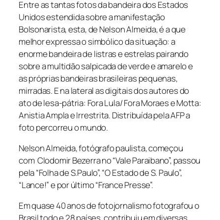
Entre as tantas fotos da bandeira dos Estados
Unidos estendida sobre a manifestação
Bolsonarista, esta, de Nelson Almeida, é a que
melhor expressa o simbólico da situação: a
enorme bandeira de listras e estrelas pairando
sobre a multidão salpicada de verde e amarelo e
as próprias bandeiras brasileiras pequenas,
mirradas. E na lateral as digitais dos autores do
ato de lesa-pátria: Fora Lula/ Fora Moraes e Motta:
Anistia Ampla e Irrestrita. Distribuída pela AFP a
foto percorreu o mundo.
Nelson Almeida, fotógrafo paulista, começou
com Clodomir Bezerra no “Vale Paraibano”, passou
pela “Folha de S.Paulo”, “O Estado de S. Paulo”,
“Lance!” e por último “France Presse”.
Em quase 40 anos de fotojornalismo fotografou o
Brasil todo e 28 países, contribuiu em diversas