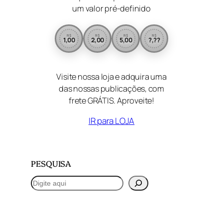
um valor pré-definido
R$
R$
R$
R$
1,00
2,00
5,00
?,??
Visite nossa loja e adquira uma
das nossas publicações, com
frete GRÁTIS. Aproveite!
IR para LOJA
PESQUISA
P
e
s
q