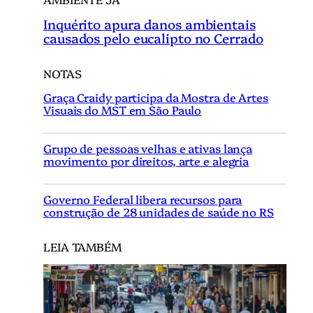
Inquérito apura danos ambientais
causados pelo eucalipto no Cerrado
NOTAS
Graça Craidy participa da Mostra de Artes
Visuais do MST em São Paulo
Grupo de pessoas velhas e ativas lança
movimento por direitos, arte e alegria
Governo Federal libera recursos para
construção de 28 unidades de saúde no RS
LEIA TAMBÉM