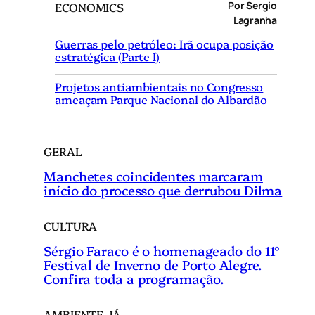
Por Sergio
ECONOMICS
u
Lagranha
i
Guerras pelo petróleo: Irã ocupa posição
s
estratégica (Parte I)
a
r
Projetos antiambientais no Congresso
ameaçam Parque Nacional do Albardão
GERAL
Manchetes coincidentes marcaram
início do processo que derrubou Dilma
CULTURA
Sérgio Faraco é o homenageado do 11°
Festival de Inverno de Porto Alegre.
Confira toda a programação.
AMBIENTE JÁ