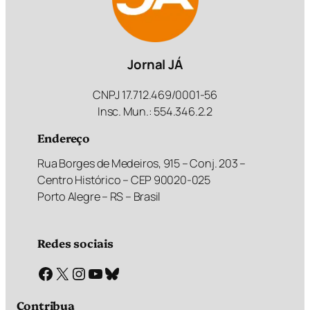
Jornal JÁ
CNPJ 17.712.469/0001-56
Insc. Mun.: 554.346.2.2
Endereço
Rua Borges de Medeiros, 915 – Conj. 203 –
Centro Histórico – CEP 90020-025
Porto Alegre – RS – Brasil
Redes sociais
Facebook
X
Instagram
Youtube
Bluesky
Contribua