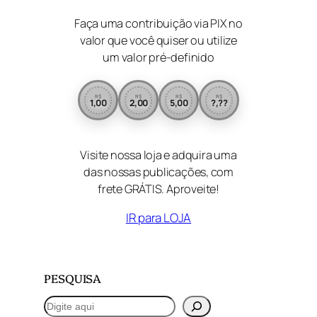
Faça uma contribuição via PIX no
valor que você quiser ou utilize
um valor pré-definido
R$
R$
R$
R$
1,00
2,00
5,00
?,??
Visite nossa loja e adquira uma
das nossas publicações, com
frete GRÁTIS. Aproveite!
IR para LOJA
PESQUISA
P