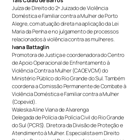
Taís Culau de Barros
Juíza de Direito do 2º Juizado de Violência
Doméstica e Familiar contra a Mulher de Porto
Alegre, com atuação direta na aplicação da Lei
Maria da Penha e no julgamento de processos
relacionados à violência contra as mulheres.
Ivana Battaglin
Promotora de Justiça e coordenadora do Centro
de Apoio Operacional de Enfrentamento à
Violência Contra a Mulher (CAOEVCM) do
Ministério Público do Rio Grande do Sul. Também
coordena a Comissão Permanente de Combate à
Violência Doméstica e Familiar contra a Mulher
(Copevid).
Waleska Aline Viana de Alvarenga
Delegada de Polícia da Polícia Civil do Rio Grande
do Sul (PCRS). Diretora da Divisão de Proteção e
Atendimento à Mulher. Especialista em Direito