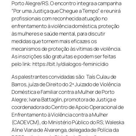
Porto Alegre/RS. O encontro integra a campanha
“Por uma Justiça que Chegue a Tempo” e reunirá
profissionais com reconhecida atuação no
enfrentamento à violência doméstica, proteção
às mulheres e saúde mental, para discutir
medidas que tornem mais eficazes os
mecanismos de proteção às vítimas de violência.
As inscrições são gratuitas e podem ser feitas
pelo link: https://bit.ly/dialogos-feminicídio
As palestrantes convidadas são: Taís Culau de
Barros, juíza de Direito do 2º Juizado de Violência
Doméstica e Familiar contra a Mulher de Porto
Alegre; Ivana Battaglin, promotora de Justiça e
coordenadora do Centro de Apoio Operacional de
Enfrentamento à Violência contra a Mulher
(CAOEVCM), do Ministério Público do RS; Waleska
Aline Viana de Alvarenga, delegada de Polícia da