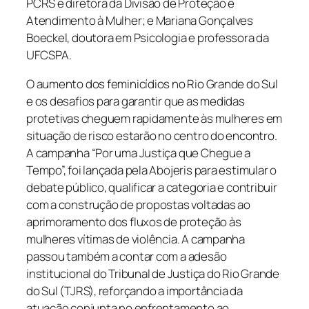
PCRS e diretora da Divisão de Proteção e
Atendimento à Mulher; e Mariana Gonçalves
Boeckel, doutora em Psicologia e professora da
UFCSPA.
O aumento dos feminicídios no Rio Grande do Sul
e os desafios para garantir que as medidas
protetivas cheguem rapidamente às mulheres em
situação de risco estarão no centro do encontro.
A campanha “Por uma Justiça que Chegue a
Tempo”, foi lançada pela Abojeris para estimular o
debate público, qualificar a categoria e contribuir
com a construção de propostas voltadas ao
aprimoramento dos fluxos de proteção às
mulheres vítimas de violência. A campanha
passou também a contar com a adesão
institucional do Tribunal de Justiça do Rio Grande
do Sul (TJRS), reforçando a importância da
atuação conjunta no enfrentamento ao