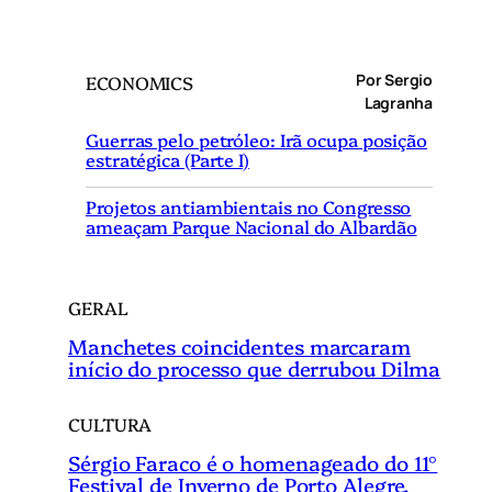
e
s
q
Por Sergio
ECONOMICS
u
Lagranha
i
Guerras pelo petróleo: Irã ocupa posição
s
estratégica (Parte I)
a
r
Projetos antiambientais no Congresso
ameaçam Parque Nacional do Albardão
GERAL
Manchetes coincidentes marcaram
início do processo que derrubou Dilma
CULTURA
Sérgio Faraco é o homenageado do 11°
Festival de Inverno de Porto Alegre.