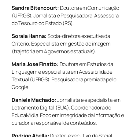
Sandra Bitencourt:
Doutora em Comunicação
(UFRGS). Jornalista e Pesquisadora. Assessora
do Tesouro do Estado (RS).
Soraia Hanna:
Sócia-diretora executiva da
Critério. Especialista em gestão de imagem
(trajetória em 4 governos estaduais).
Maria José Finatto:
Doutora em Estudos da
Linguagem e especialista em Acessibilidade
Textual (UFRGS). Pesquisadora premiada pelo
Google.
Daniela Machado:
Jornalista e especialista em
Letramento Digital (EUA). Coordenadora do
EducaMídia. Foco em Integridade da Informação e
curadoria responsável de conteúdos.
Rodrigo Abella:
Diretor-executivo da Social