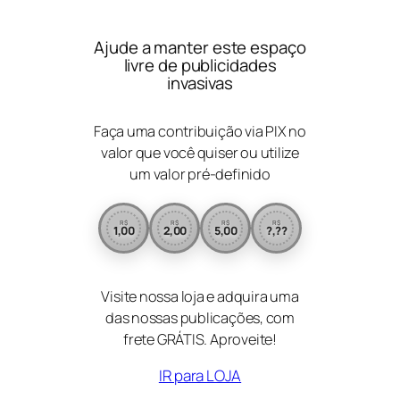
Ajude a manter este espaço
livre de publicidades
invasivas
Faça uma contribuição via PIX no
valor que você quiser ou utilize
um valor pré-definido
R$
R$
R$
R$
1,00
2,00
5,00
?,??
Visite nossa loja e adquira uma
das nossas publicações, com
frete GRÁTIS. Aproveite!
IR para LOJA