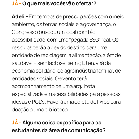
JÁ –
O que mais vocês vão ofertar?
Adeli –
Em tempos de preocupações com o meio
ambiente, os temas sociais e a governança, o
Congresso buscou um local com fácil
acessibilidade, com uma “pegada ESG” real. Os
resíduos terão o devido destino para uma
entidade de reciclagem, a alimentação, além de
saudável – sem lactose, sem glúten, virá da
economia solidária, de agroindústria familiar, de
entidades sociais. O evento terá
acompanhamento de uma arquiteta
especializada em acessibilidades para pessoas
idosas e PCDs. Haverá uma coleta de livros para
doação a uma biblioteca.
JÁ –
Alguma coisa específica para os
estudantes da área de comunicação?