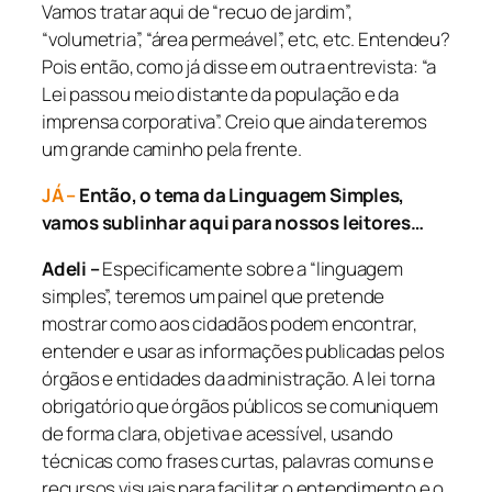
Vamos tratar aqui de “recuo de jardim”,
“volumetria”, “área permeável”, etc, etc. Entendeu?
Pois então, como já disse em outra entrevista: “a
Lei passou meio distante da população e da
imprensa corporativa”. Creio que ainda teremos
um grande caminho pela frente.
JÁ –
Então, o tema da Linguagem Simples,
vamos sublinhar aqui para nossos leitores…
Adeli –
Especificamente sobre a “linguagem
simples”, teremos um painel que pretende
mostrar como aos cidadãos podem encontrar,
entender e usar as informações publicadas pelos
órgãos e entidades da administração. A lei torna
obrigatório que órgãos públicos se comuniquem
de forma clara, objetiva e acessível, usando
técnicas como frases curtas, palavras comuns e
recursos visuais para facilitar o entendimento e o