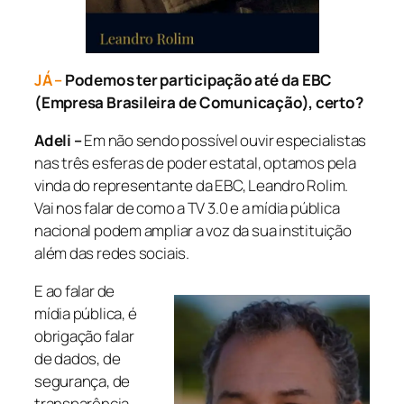
JÁ –
Podemos ter participação até da EBC
(Empresa Brasileira de Comunicação), certo?
Adeli –
Em não sendo possível ouvir especialistas
nas três esferas de poder estatal, optamos pela
vinda do representante da EBC, Leandro Rolim.
Vai nos falar de como a TV 3.0 e a mídia pública
nacional podem ampliar a voz da sua instituição
além das redes sociais.
E ao falar de
mídia pública, é
obrigação falar
de dados, de
segurança, de
transparência.