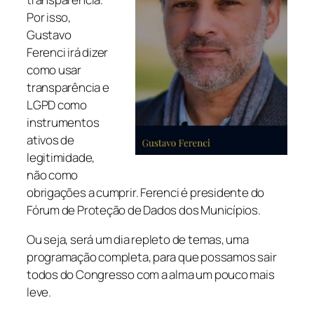
Por isso,
Gustavo
Ferenci irá dizer
como usar
transparência e
LGPD como
instrumentos
ativos de
legitimidade,
não como
obrigações a cumprir. Ferenci é presidente do
Fórum de Proteção de Dados dos Municípios.
Ou seja, será um dia repleto de temas, uma
programação completa, para que possamos sair
todos do Congresso com a alma um pouco mais
leve.