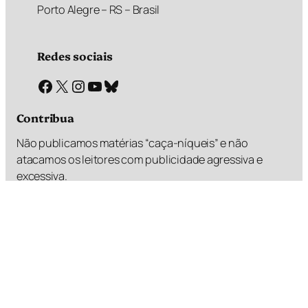
Porto Alegre – RS – Brasil
Redes sociais
Facebook
X
Instagram
Youtube
Bluesky
Contribua
Não publicamos matérias “caça-níqueis” e não
atacamos os leitores com publicidade agressiva e
excessiva.
Faz um PIX e valoriza esse diferencial
R$
R$
R$
R$
1,00
2,00
5,00
?,??