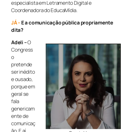
especialista em Letramento Digital e
Coordenadora do EducaMídia.
JÁ –
E a comunicação pública propriamente
dita?
Adeli –
O
Congress
o
pretende
ser inédito
e ousado,
porque em
geral se
fala
genericam
ente de
comunicaç
ão. E aí,