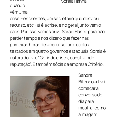
Soraia Hanna
quando
vêm uma
crise – enchentes, um secretário que desviou
recurso, etc,- aí é a crise, e no geral junto vem o
caos. Por isso, vamos ouvir Soraia Hanna para não
perder tempo e nos dizer o que fazer nas
primeiras horas de uma crise: protocolos
testados em quatro governos estaduais. Soraia é
autora do livro “Gerindo crises, construindo
reputação”. É também sócia da empresa Critério.
Sandra
Bitencourt vai
começar a
conversa do
dia para
mostrar como
a imagem