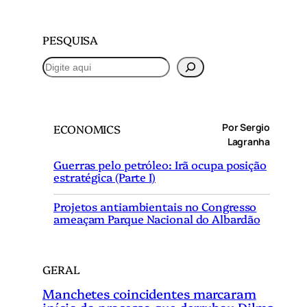
PESQUISA
P
e
s
q
Por Sergio
ECONOMICS
u
Lagranha
i
Guerras pelo petróleo: Irã ocupa posição
s
estratégica (Parte I)
a
r
Projetos antiambientais no Congresso
ameaçam Parque Nacional do Albardão
GERAL
Manchetes coincidentes marcaram