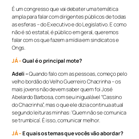
É um congresso que vai debater uma temática
ampla para falar com dirigentes públicos de todas
as esferas – do Executivo e do Legislativo. E como
não é só estatal, é público em geral, queremos
falar com os que fazem a mídia em sindicatos e
Ongs.
JÁ –
Qual é o principal mote?
Adeli –
Quando falo com as pessoas, começo pelo
velho bordão do Velho Guerreiro Chacrinha – os
mais jovens não devem saber quem foi José
Abelardo Barbosa, com seu inigualável “Cassino
do Chacrinha”, mas o que ele dizia continua atual
segundo leituras minhas: ‘Quem não se comunica
se trumbica’. É isso, comunicar melhor.
JÁ –
E quais os temas que vocês vão abordar?