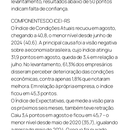
levantamento, resultados abaixo de 50 pontos
indicam falta de confiança.
COMPONENTES DO ICEI-RS
O Índice de Condições Atuais recuou em agosto,
chegando a 40,8, o menor nível desde junho de
2024 (40,6). A principal causa foi a visão negativa
sobre a economia brasileira, cujo índice atingiu
31,9 pontos em agosto, queda de 3,4 em relação a
julho. No levantamento, 61,3% dos empresários
disseram perceber deterioração das condições
econômicas, contra apenas 1,8% que notaram
melhora. Em relação à própria empresa, o índice
ficou em 45,3 pontos.
O Índice de Expectativas, que mede a visão para
os próximos seis meses, também teve retração.
Caiu 3,4 pontos em agosto e ficou em 45,7 – o
menor nível desde maio de 2020 (35,7), igualando
a marca de maio de 2024. O recuo foi puxado