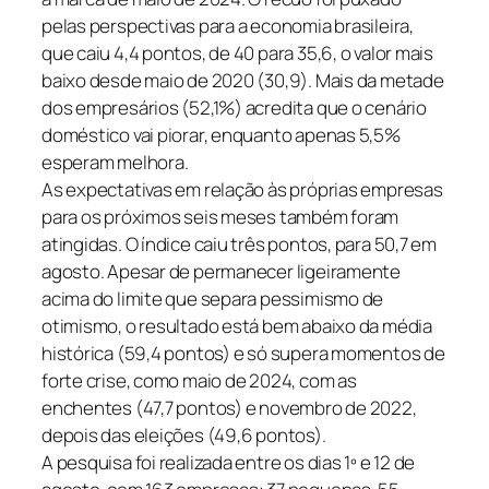
pelas perspectivas para a economia brasileira,
que caiu 4,4 pontos, de 40 para 35,6, o valor mais
baixo desde maio de 2020 (30,9). Mais da metade
dos empresários (52,1%) acredita que o cenário
doméstico vai piorar, enquanto apenas 5,5%
esperam melhora.
As expectativas em relação às próprias empresas
para os próximos seis meses também foram
atingidas. O índice caiu três pontos, para 50,7 em
agosto. Apesar de permanecer ligeiramente
acima do limite que separa pessimismo de
otimismo, o resultado está bem abaixo da média
histórica (59,4 pontos) e só supera momentos de
forte crise, como maio de 2024, com as
enchentes (47,7 pontos) e novembro de 2022,
depois das eleições (49,6 pontos).
A pesquisa foi realizada entre os dias 1º e 12 de