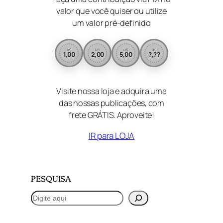
valor que você quiser ou utilize
um valor pré-definido
R$
R$
R$
R$
1,00
2,00
5,00
?,??
Visite nossa loja e adquira uma
das nossas publicações, com
frete GRÁTIS. Aproveite!
IR para LOJA
PESQUISA
P
e
s