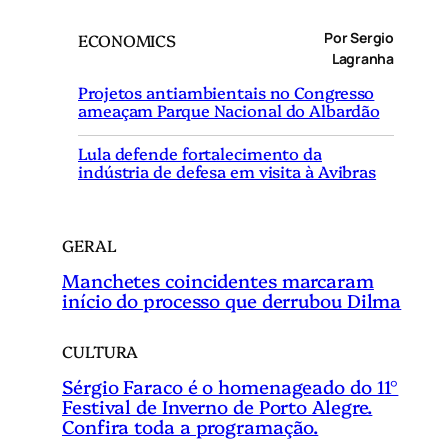
q
Por Sergio
ECONOMICS
u
Lagranha
i
Projetos antiambientais no Congresso
s
ameaçam Parque Nacional do Albardão
a
r
Lula defende fortalecimento da
indústria de defesa em visita à Avibras
GERAL
Manchetes coincidentes marcaram
início do processo que derrubou Dilma
CULTURA
Sérgio Faraco é o homenageado do 11°
Festival de Inverno de Porto Alegre.
Confira toda a programação.