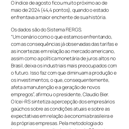
O índice de agosto ficou muito próximo ao de
maio de 2024 (44,4 pontos), quando o estado
enfrentava a maior enchente de sua história.
Os dados são do Sistema FIERGS.
“Um cenário como o que estamos enfrentando,
com as consequências já observadas das tarifas e
as incertezas em relação ao mercado americano,
assim como a política monetária de juros altos no
Brasil, deixa os industriais mais preocupados com
o futuro. Isso faz com que diminuam a produção e
os investimentos, o que, consequentemente,
afeta a manutenção e a geração de novos
empregos”, afirmou o presidente, Claudio Bier.
O Icei-RS sintetiza a percepção dos empresários
gaúchos sobre as condições atuais e sobre as
expectativas em relação à economia brasileira e
às próprias empresas. Pela metodologia do