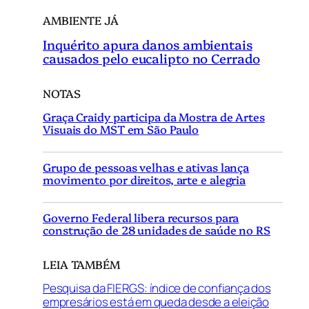
AMBIENTE JÁ
Inquérito apura danos ambientais
causados pelo eucalipto no Cerrado
NOTAS
Graça Craidy participa da Mostra de Artes
Visuais do MST em São Paulo
Grupo de pessoas velhas e ativas lança
movimento por direitos, arte e alegria
Governo Federal libera recursos para
construção de 28 unidades de saúde no RS
LEIA TAMBÉM
Pesquisa da FIERGS: índice de confiança dos
empresários está em queda desde a eleição