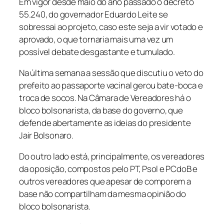
Em vigor desde maio do ano passado o decreto
55.240, do governador Eduardo Leite se
sobressai ao projeto, caso este seja a vir votado e
aprovado, o que tornaria mais uma vez um
possível debate desgastante e tumulado.
Na última semana a sessão que discutiu o veto do
prefeito ao passaporte vacinal gerou bate-boca e
troca de socos. Na Câmara de Vereadores há o
bloco bolsonarista, da base do governo, que
defende abertamente as ideias do presidente
Jair Bolsonaro.
Do outro lado está, principalmente, os vereadores
da oposição, compostos pelo PT, Psol e PCdoB e
outros vereadores que apesar de comporem a
base não compartilham da mesma opinião do
bloco bolsonarista.