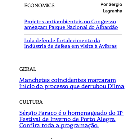
Por Sergio
ECONOMICS
u
Lagranha
i
Projetos antiambientais no Congresso
s
ameaçam Parque Nacional do Albardão
a
r
Lula defende fortalecimento da
indústria de defesa em visita à Avibras
GERAL
Manchetes coincidentes marcaram
início do processo que derrubou Dilma
CULTURA
Sérgio Faraco é o homenageado do 11°
Festival de Inverno de Porto Alegre.
Confira toda a programação.