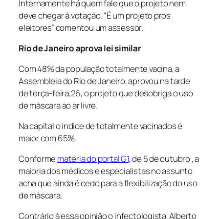
Internamente há quem fale que o projeto nem
deve chegar à votação. “É um projeto pros
eleitores” comentou um assessor.
Rio de Janeiro aprova lei similar
Com 48% da população totalmente vacina, a
Assembleia do Rio de Janeiro, aprovou na tarde
de terça-feira,26, o projeto que desobriga o uso
de máscara ao ar livre.
Na capital o índice de totalmente vacinados é
maior com 65%.
Conforme
matéria do portal G1,
de 5 de outubro , a
maioria dos médicos e especialistas no assunto
acha que ainda é cedo para a flexibilização do uso
de máscara.
Contrário à essa opinião o infectologista Alberto