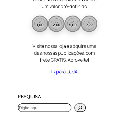
um valor pré-definido
R$
R$
R$
R$
1,00
2,00
5,00
?,??
Visite nossa loja e adquira uma
das nossas publicações, com
frete GRÁTIS. Aproveite!
IR para LOJA
PESQUISA
P
e
s
q