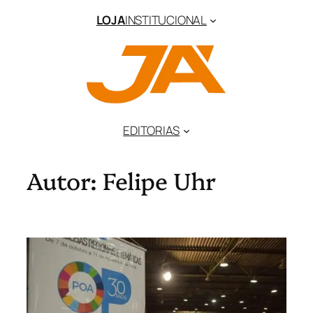
Pular
LOJA
INSTITUCIONAL
para
o
conteúdo
EDITORIAS
Autor:
Felipe Uhr