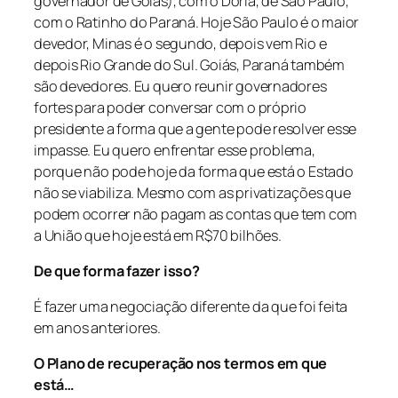
governador de Goiás), com o Dória, de São Paulo,
com o Ratinho do Paraná. Hoje São Paulo é o maior
devedor, Minas é o segundo, depois vem Rio e
depois Rio Grande do Sul. Goiás, Paraná também
são devedores. Eu quero reunir governadores
fortes para poder conversar com o próprio
presidente a forma que a gente pode resolver esse
impasse. Eu quero enfrentar esse problema,
porque não pode hoje da forma que está o Estado
não se viabiliza. Mesmo com as privatizações que
podem ocorrer não pagam as contas que tem com
a União que hoje está em R$70 bilhões.
De que forma fazer isso?
É fazer uma negociação diferente da que foi feita
em anos anteriores.
O Plano de recuperação nos termos em que
está…