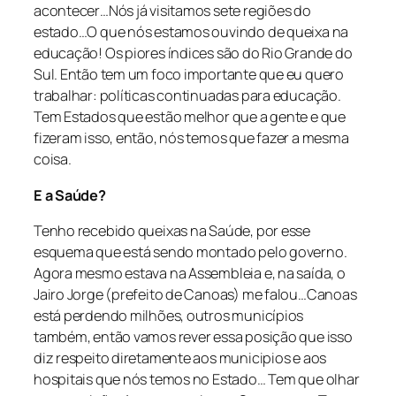
acontecer…Nós já visitamos sete regiões do
estado…O que nós estamos ouvindo de queixa na
educação! Os piores índices são do Rio Grande do
Sul. Então tem um foco importante que eu quero
trabalhar: políticas continuadas para educação.
Tem Estados que estão melhor que a gente e que
fizeram isso, então, nós temos que fazer a mesma
coisa.
E a Saúde?
Tenho recebido queixas na Saúde, por esse
esquema que está sendo montado pelo governo.
Agora mesmo estava na Assembleia e, na saída, o
Jairo Jorge (prefeito de Canoas) me falou…Canoas
está perdendo milhões, outros municípios
também, então vamos rever essa posição que isso
diz respeito diretamente aos municipios e aos
hospitais que nós temos no Estado… Tem que olhar