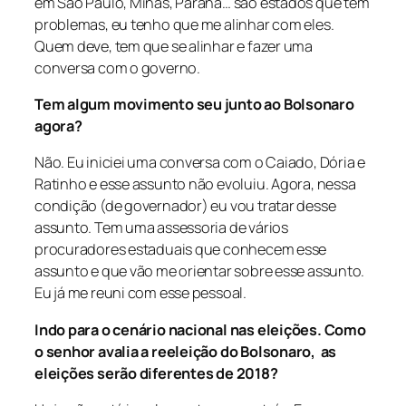
em São Paulo, Minas, Paraná… são estados que tem
problemas, eu tenho que me alinhar com eles.
Quem deve, tem que se alinhar e fazer uma
conversa com o governo.
Tem algum movimento seu junto ao Bolsonaro
agora?
Não. Eu iniciei uma conversa com o Caiado, Dória e
Ratinho e esse assunto não evoluiu. Agora, nessa
condição (de governador) eu vou tratar desse
assunto. Tem uma assessoria de vários
procuradores estaduais que conhecem esse
assunto e que vão me orientar sobre esse assunto.
Eu já me reuni com esse pessoal.
Indo para o cenário nacional nas eleições. Como
o senhor avalia a reeleição do Bolsonaro, as
eleições serão diferentes de 2018?