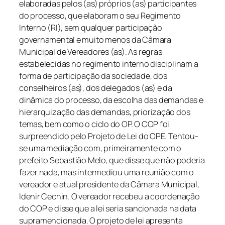
elaboradas pelos (as) próprios (as) participantes
do processo, que elaboram o seu Regimento
Interno (RI), sem qualquer participação
governamental e muito menos da Câmara
Municipal de Vereadores (as). As regras
estabelecidas no regimento interno disciplinam a
forma de participação da sociedade, dos
conselheiros (as), dos delegados (as) e da
dinâmica do processo, da escolha das demandas e
hierarquização das demandas, priorização dos
temas, bem como o ciclo do OP.
O COP foi
surpreendido pelo Projeto de Lei do OPE. Tentou-
se uma mediação com, primeiramente com o
prefeito Sebastião Melo, que disse que não poderia
fazer nada, mas intermediou uma reunião com o
vereador e atual presidente da Câmara Municipal,
Idenir Cechin. O vereador recebeu a coordenação
do COP e disse que a lei seria sancionada na data
supramencionada.
O projeto de lei apresenta