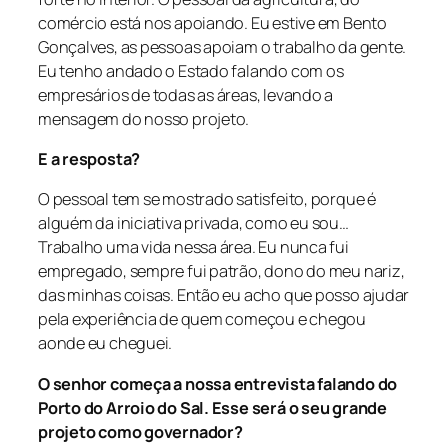
comércio está nos apoiando. Eu estive em Bento
Gonçalves, as pessoas apoiam o trabalho da gente.
Eu tenho andado o Estado falando com os
empresários de todas as áreas, levando a
mensagem do nosso projeto.
E a resposta?
O pessoal tem se mostrado satisfeito, porque é
alguém da iniciativa privada, como eu sou…
Trabalho uma vida nessa área. Eu nunca fui
empregado, sempre fui patrão, dono do meu nariz,
das minhas coisas. Então eu acho que posso ajudar
pela experiência de quem começou e chegou
aonde eu cheguei.
O senhor começa a nossa entrevista falando do
Porto do Arroio do Sal. Esse será o seu grande
projeto como governador?