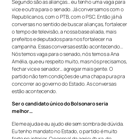
Segundo são as alianças… eu tenho uma vaga para
vice e outra para o senado. Já conversamos com o
Republicanos, com o PTB, com o PSC. Então já há
conversas no sentido de buscar alianças, fortalecer
o tempo de televisão, a nossa base aliada, mais
prefeitos e deputados para nos fortalecer na
campanha. Essas conversas estão acontecendo…
Nós temos vaga para o senado, nós temos a Ana
Amélia, que eu respeito muito, mas nós precisamos,
fechar vice e senador… agregar mais gente. O
partido não tem condições de uma chapa pura pra
concorrer ao governo do Estado. As conversas
estão acontecendo.
Ser o candidato único do Bolsonaro seria
melhor…
Ele me ajuda e eu ajudo ele sem sombra de dúvida.
Eu tenho mandato no Estado, o partido é muito
forte no interior. O pessoal da agricultura, do