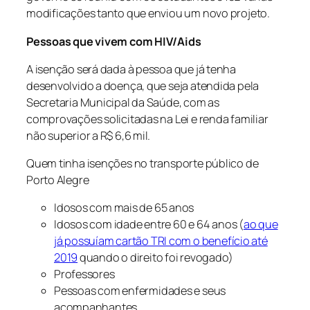
modificações tanto que enviou um novo projeto.
Pessoas que vivem com HIV/Aids
A isenção será dada à pessoa que já tenha
desenvolvido a doença, que seja atendida pela
Secretaria Municipal da Saúde, com as
comprovações solicitadas na Lei e renda familiar
não superior a R$ 6,6 mil.
Quem tinha isenções no transporte público de
Porto Alegre
Idosos com mais de 65 anos
Idosos com idade entre 60 e 64 anos (
ao que
já possuíam cartão TRI com o benefício até
2019
quando o direito foi revogado)
Professores
Pessoas com enfermidades e seus
acompanhantes