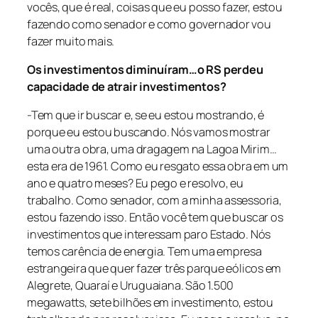
vocês, que é real, coisas que eu posso fazer, estou
fazendo como senador e como governador vou
fazer muito mais.
Os investimentos diminuíram…o RS perdeu
capacidade de atrair investimentos?
-Tem que ir buscar e, se eu estou mostrando, é
porque eu estou buscando. Nós vamos mostrar
uma outra obra, uma dragagem na Lagoa Mirim…
esta era de 1961. Como eu resgato essa obra em um
ano e quatro meses? Eu pego e resolvo, eu
trabalho. Como senador, com a minha assessoria,
estou fazendo isso. Então você tem que buscar os
investimentos que interessam paro Estado. Nós
temos carência de energia. Tem uma empresa
estrangeira que quer fazer três parque eólicos em
Alegrete, Quaraí e Uruguaiana. São 1.500
megawatts, sete bilhões em investimento, estou