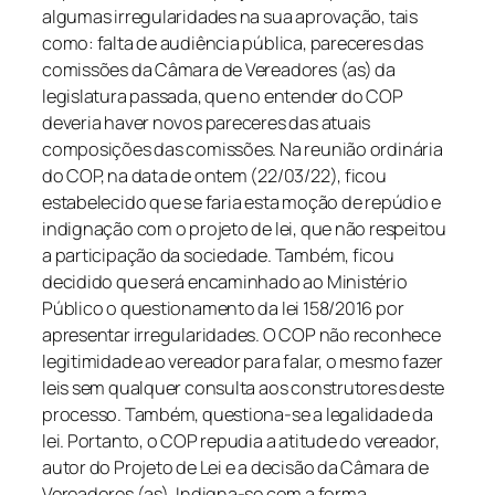
algumas irregularidades na sua aprovação, tais
como: falta de audiência pública, pareceres das
comissões da Câmara de Vereadores (as) da
legislatura passada, que no entender do COP
deveria haver novos pareceres das atuais
composições das comissões.
Na reunião ordinária
do COP, na data de ontem (22/03/22), ficou
estabelecido que se faria esta moção de repúdio e
indignação com o projeto de lei, que não respeitou
a participação da sociedade. Também, ficou
decidido que será encaminhado ao Ministério
Público o questionamento da lei 158/2016 por
apresentar irregularidades. O COP não reconhece
legitimidade ao vereador para falar, o mesmo fazer
leis sem qualquer consulta aos construtores deste
processo. Também, questiona-se a legalidade da
lei. Portanto, o COP repudia a atitude do vereador,
autor do Projeto de Lei e a decisão da Câmara de
Vereadores (as). Indigna-se com a forma