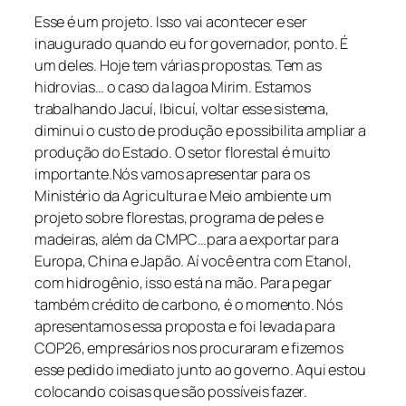
Esse é um projeto. Isso vai acontecer e ser
inaugurado quando eu for governador, ponto. É
um deles. Hoje tem várias propostas. Tem as
hidrovias… o caso da lagoa Mirim. Estamos
trabalhando Jacuí, Ibicuí, voltar esse sistema,
diminui o custo de produção e possibilita ampliar a
produção do Estado. O setor florestal é muito
importante.Nós vamos apresentar para os
Ministério da Agricultura e Meio ambiente um
projeto sobre florestas, programa de peles e
madeiras, além da CMPC…para a exportar para
Europa, China e Japão. Aí você entra com Etanol,
com hidrogênio, isso está na mão. Para pegar
também crédito de carbono, é o momento. Nós
apresentamos essa proposta e foi levada para
COP26, empresários nos procuraram e fizemos
esse pedido imediato junto ao governo. Aqui estou
colocando coisas que são possíveis fazer.