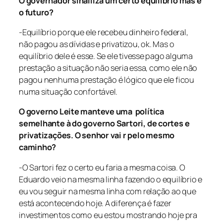
O governador sinalliza um certo equilíbrio mas e
o futuro?
-Equilíbrio porque ele recebeu dinheiro federal,
não pagou as dívidas e privatizou, ok. Mas o
equilíbrio dele é esse. Se ele tivesse pago alguma
prestação a situação não seria essa, como ele não
pagou nenhuma prestação é lógico que ele ficou
numa situação confortável.
O governo Leite manteve uma política
semelhante à do governo Sartori, de cortes e
privatizações. O senhor vai r pelo mesmo
caminho?
-O Sartori fez o certo eu faria a mesma coisa. O
Eduardo veio na mesma linha fazendo o equilíbrio e
eu vou seguir na mesma linha com relação ao que
está acontecendo hoje. A diferença é fazer
investimentos como eu estou mostrando hoje pra