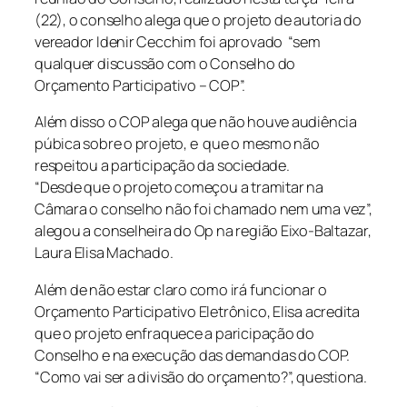
(22), o conselho alega que o projeto de autoria do
vereador Idenir Cecchim foi aprovado “sem
qualquer discussão com o Conselho do
Orçamento Participativo – COP”.
Além disso o COP alega que não houve audiência
púbica sobre o projeto, e que o mesmo não
respeitou a participação da sociedade.
“Desde que o projeto começou a tramitar na
Câmara o conselho não foi chamado nem uma vez”,
alegou a conselheira do Op na região Eixo-Baltazar,
Laura Elisa Machado.
Além de não estar claro como irá funcionar o
Orçamento Participativo Eletrônico, Elisa acredita
que o projeto enfraquece a paricipação do
Conselho e na execução das demandas do COP.
“Como vai ser a divisão do orçamento?”, questiona.