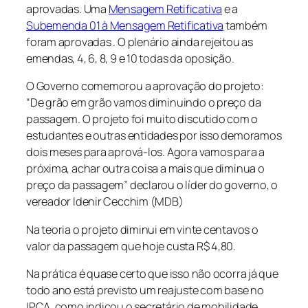
aprovadas. Uma
Mensagem Retificativa
e a
Subemenda 01 à Mensagem Retificativa
também
foram aprovadas . O plenário ainda rejeitou as
emendas, 4, 6, 8, 9 e 10 todas da oposição.
O Governo comemorou a aprovação do projeto:
“De grão em grão vamos diminuindo o preço da
passagem. O projeto foi muito discutido com o
estudantes e outras entidades por isso demoramos
dois meses para aprová-los. Agora vamos para a
próxima, achar outra coisa a mais que diminua o
preço da passagem” declarou o líder do governo, o
vereador Idenir Cecchim (MDB)
Na teoria o projeto diminui em vinte centavos o
valor da passagem que hoje custa R$ 4,80.
Na prática é quase certo que isso não ocorra já que
todo ano está previsto um reajuste com base no
IPCA, como indicou o secretário de mobilidade