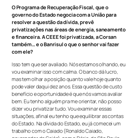
O Programa de Recuperação Fiscal, que o
governo do Estado negocia com a União para
resolver a questão da dívida, prevê
privatizações nas áreas de energia, saneamento
e financeira. A CEEE foi privatizada, a Corsan
também… e o Banrisul o que o senhor vai fazer
com ele?
Isso tem que ser avaliado. Nós estamos olhando, eu
vou examinar isso com calma. O banco dá lucro,
mas tem olhar a posição quanto vale hoje quanto
pode valer daqui dez anos. Essa questão de custo
benefício e oportunidade é que nós vamos avaliar
bem. Eu tenho alguém pra me orientar, não posso
dizer vou privatizar tudo. Vou examinar essas
situações, afinal eu tenho que equilibrar as contas
do Estado. Na dívida do Estado, eu já comecei um
trabalho com o Caiado (Ronaldo Caiado,