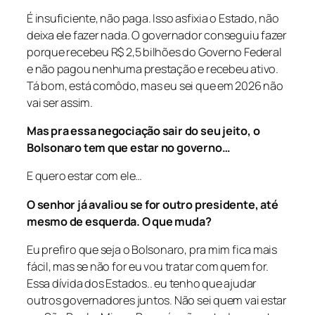
É insuficiente, não paga. Isso asfixia o Estado, não
deixa ele fazer nada. O governador conseguiu fazer
porque recebeu R$ 2,5 bilhões do Governo Federal
e não pagou nenhuma prestação e recebeu ativo.
Tá bom, está comôdo, mas eu sei que em 2026 não
vai ser assim.
Mas pra essa negociação sair do seu jeito, o
Bolsonaro tem que estar no governo…
E quero estar com ele…
O senhor já avaliou se for outro presidente, até
mesmo de esquerda. O que muda?
Eu prefiro que seja o Bolsonaro, pra mim fica mais
fácil, mas se não for eu vou tratar com quem for.
Essa dívida dos Estados.. eu tenho que ajudar
outros governadores juntos. Não sei quem vai estar