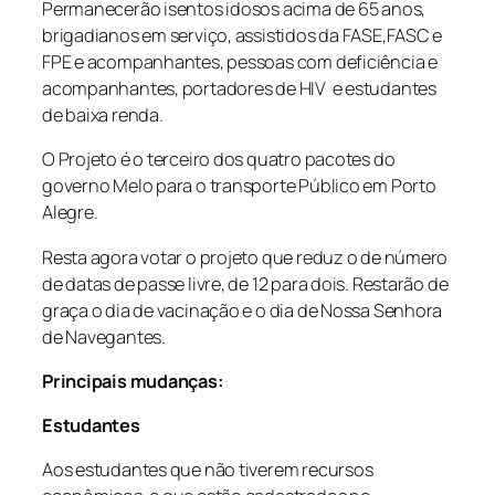
Permanecerão isentos idosos acima de 65 anos,
brigadianos em serviço, assistidos da FASE,FASC e
FPE e acompanhantes, pessoas com deficiência e
acompanhantes, portadores de HIV e estudantes
de baixa renda.
O Projeto é o terceiro dos quatro pacotes do
governo Melo para o transporte Público em Porto
Alegre.
Resta agora votar o projeto que reduz o de número
de datas de passe livre, de 12 para dois. Restarão de
graça o dia de vacinação e o dia de Nossa Senhora
de Navegantes.
Principais mudanças:
Estudantes
Aos estudantes que não tiverem recursos