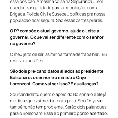
essa posição. A mesma coisa na Segurança…Tem
que dar tranquilidade para a população, com a
Brigada, Policia Civil e Susepe… políticas pra nossa
população ficar segura. São esses os três pilares.
O PP compõe o atual governo, ajuda o Leite a
governar. O que vai ser diferente com o senhor
no governo?
O meu jeito de ser, as minha forma de trabalhar… Eu
resolvo questões.
São dois pré-candidatos aliados ao presidente
Bolsonaro: o senhor e o ministro Onyx
Lorenzoni. Como vai ser isso? E as alianças?
Sou candidato, quero o apoio do Bolsonaro e ele já
me disse que vai me dar esse apoio. Se o Onyx vier
também, não tem problema . Serão dois palanques
para o Bolsonaro. Esse é o primeiro ponto acertado.