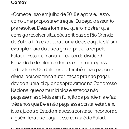
Como?
-Comecei isso em julho de 2018 e agora eu estou
como uma proposta entregue. Eu pego o assunto
pra resolver. Dessa forma eu quero mostrar que
consigo resolver situações críticas do Rio Grande
do Sul e a infraestrutura é uma delas e aqui está um
exemplo claro do que a gente pode fazer pelo
Estado. Essa é a maneira… eu sei da dívida. O
Eduardo Leite, além de ter recebido um repasse
federal de R$ 2,5 bilhões ele também não pagou a
dívida, pois ele tinha autorização pra não pagar,
devido à uma lei que nós aprovamos no Congresso
Nacional que os municípios e estados não
pagassem as dívidas em função da pandemia e faz
três anos que Dele não paga essa conta, está bem,
isso ajudou o Estado mas essa conta se incorpora e
alguém terá que pagar, essa conta é do Estado.