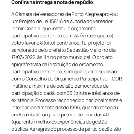
Confira na íntrega a nota de repúdio:
A Câmara de Vereadores de Porto Alegre aprovou
um Projeto de Lei 158/16 de autoria do vereador
Idenir Cechin, que institui o orçamento
participativo eletrônico com 24 (vinte e quatro)
votos favor e 8 (oito) contrários. Tal projeto foi
sancionado pelo prefeito Sebastião Mello no dia
17/03/2022, às 11h no paço municipal.
O projeto
epígrafe trata da instituição do orçamento
participativo eletrônico, sem qualquer discussão
com o Conselho do Orçamento Participativo – COP,
instância máxima de decisão democrática de
participação cidadã, com 33 (trinta e três) anos de
existência. Processo reconhecido nacionalmente e
internacionalmente desde 1996, quando recebeu
em Istambul/Turquia o prêmio de uma das 40
(quarenta) melhores experiências de gestão
pública.
As regras do processo de participação são