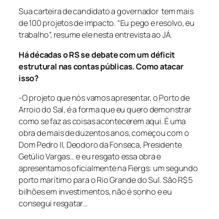
Sua carteira de candidato a governador tem mais
de 100 projetos de impacto. “Eu pego e resolvo, eu
trabalho”, resume ele nesta entrevista ao JÁ.
Há décadas o RS se debate com um déficit
estrutural nas contas públicas. Como atacar
isso?
-O projeto que nós vamos apresentar, o Porto de
Arroio do Sal, é a forma que eu quero demonstrar
como se faz as coisas acontecerem aqui. É uma
obra de mais de duzentos anos, começou com o
Dom Pedro II, Deodoro da Fonseca, Presidente
Getúlio Vargas… e eu resgato essa obra e
apresentamos oficialmente na Fiergs: um segundo
porto marítimo para o Rio Grande do Sul. São R$ 5
bilhões em investimentos, não é sonho e eu
consegui resgatar…