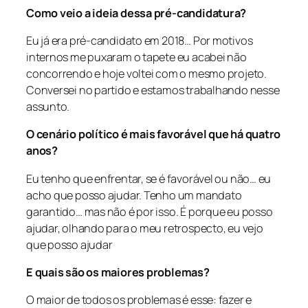
Como veio a ideia dessa pré-candidatura?
Eu já era pré-candidato em 2018… Por motivos
internos me puxaram o tapete eu acabei não
concorrendo e hoje voltei com o mesmo projeto.
Conversei no partido e estamos trabalhando nesse
assunto.
O cenário político é mais favorável que há quatro
anos?
Eu tenho que enfrentar, se é favorável ou não… eu
acho que posso ajudar. Tenho um mandato
garantido… mas não é por isso. É porque eu posso
ajudar, olhando para o meu retrospecto, eu vejo
que posso ajudar
E quais são os maiores problemas?
O maior de todos os problemas é esse: fazer e