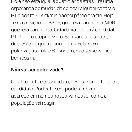
Hoje não está igual a quatro anos atrás. Era uma
esperança de mudar, de colocar alguém contra o
PT e ponto. O Alckmin não foi páreo pra ele. Hoje
tem a posição do PSDB, que terá candidato, MDB
que terá candidato, Cidadania que terá candidato,
PT, PDT… o próprio Moro. São várias posições,
diferente de quatro anos atrás. Falam em
polarização, Lula e Bolsonaro, não sei se vai ficar
bem assim.
Não vai ser polarizado?
O Lula é forte e é candidato, o Bolsonaro é forte e é
candidato. Pode até ser… pode tambám
aparecerem nomes novos, vamos ver como a
população vai reagir.