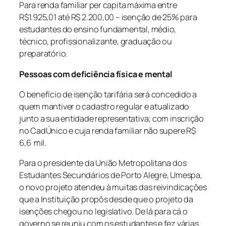
Para renda familiar per capita máxima entre
R$1.925,01 até R$ 2.200,00 – isenção de 25% para
estudantes do ensino fundamental, médio,
técnico, profissionalizante, graduação ou
preparatório.
Pessoas com deficiência física e mental
O benefício de isenção tarifária será concedido a
quem mantiver o cadastro regular e atualizado
junto a sua entidade representativa; com inscrição
no CadÚnico e cuja renda familiar não supere R$
6,6 mil.
Para o presidente da União Metropolitana dos
Estudantes Secundários de Porto Alegre, Umespa,
o novo projeto atendeu à muitas das reivindicações
que a Instituição propôs desde que o projeto da
isenções chegou no legislativo. De lá para cá o
governo se reuniu com os estudantes e fez várias