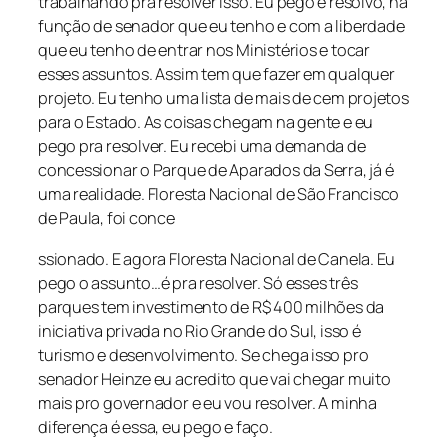
trabalhando pra resolver isso. Eu pego e resolvo, na
função de senador que eu tenho e com a liberdade
que eu tenho de entrar nos Ministérios e tocar
esses assuntos. Assim tem que fazer em qualquer
projeto. Eu tenho uma lista de mais de cem projetos
para o Estado. As coisas chegam na gente e eu
pego pra resolver. Eu recebi uma demanda de
concessionar o Parque de Aparados da Serra, já é
uma realidade. Floresta Nacional de São Francisco
de Paula, foi conce
ssionado. E agora Floresta Nacional de Canela. Eu
pego o assunto…é pra resolver. Só esses três
parques tem investimento de R$ 400 milhões da
iniciativa privada no Rio Grande do Sul, isso é
turismo e desenvolvimento. Se chega isso pro
senador Heinze eu acredito que vai chegar muito
mais pro governador e eu vou resolver. A minha
diferença é essa, eu pego e faço.