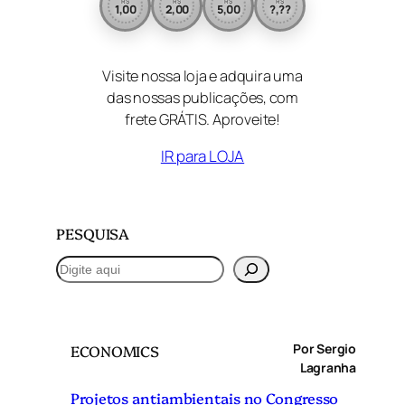
R$
R$
R$
R$
1,00
2,00
5,00
?,??
Visite nossa loja e adquira uma
das nossas publicações, com
frete GRÁTIS. Aproveite!
IR para LOJA
PESQUISA
P
e
s
q
Por Sergio
ECONOMICS
u
Lagranha
i
Projetos antiambientais no Congresso
s