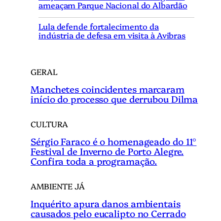
ameaçam Parque Nacional do Albardão
a
r
Lula defende fortalecimento da
indústria de defesa em visita à Avibras
GERAL
Manchetes coincidentes marcaram
início do processo que derrubou Dilma
CULTURA
Sérgio Faraco é o homenageado do 11°
Festival de Inverno de Porto Alegre.
Confira toda a programação.
AMBIENTE JÁ
Inquérito apura danos ambientais
causados pelo eucalipto no Cerrado