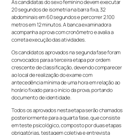
As candidatas do sexo feminino devem executar
20 segundos de isometria na barra fixa, 32
abdominais em 60 segundos e percorrer 2.100
metros em 12 minutos. A banca examinadora
acompanha a prova com cronômetro e avalia a
correta execução das atividades.
Os candidatos aprovados na segunda fase foram
convocados para a terceira etapa por ordem
crescente de classificação, devendo comparecer
ao local de realização do exame com
antecedência mínima de uma hora em relação ao
horário fixado para o início da prova, portando
documento de identidade.
Todos os aprovados nesta etapa serão chamados
posteriormente para a quarta fase, que consiste
em teste psicológico, composto por duas etapas
obrigatórias, testagem coletiva e entrevista