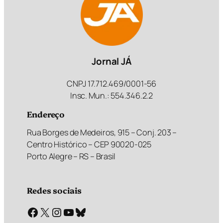
Jornal JÁ
CNPJ 17.712.469/0001-56
Insc. Mun.: 554.346.2.2
Endereço
Rua Borges de Medeiros, 915 – Conj. 203 –
Centro Histórico – CEP 90020-025
Porto Alegre – RS – Brasil
Redes sociais
Facebook
X
Instagram
Youtube
Bluesky