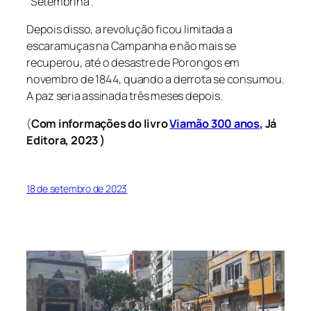
“Setembrina”.
Depois disso, a revolução ficou limitada a
escaramuças na Campanha e não mais se
recuperou, até o desastre de Porongos em
novembro de 1844, quando a derrota se consumou.
A paz seria assinada três meses depois.
(
Com informações do livro
Viamão 300 anos
, Já
Editora, 2023 )
18 de setembro de 2023