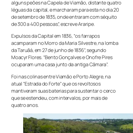
alguns peões na Capela de Viamão, distante quatro
léguas da capital, e marcharam para esta no dia 20
de setembro de 1835, onde entraram com séquito
de 300 a 400 pessoas”, escreve Araripe.
Expulsos da Capital em 1836, “os farrapos
acamparam no Morro da Maria Silvestre, na lomba
da Taruãá, em 27 de junho de 1836”, segundo
Moacyr Flores. “Bento Gonçalves e Onofre Pires
ocuparam uma casa junto da antiga Câmara”.
Foi nas colinas entre Viamão e Porto Alegre, na
atual “Estrada do Forte” que os revoltosos
mantiveram suas baterias para sustentar o cerco
que se estendeu, com intervalos, por mais de
quatro anos.