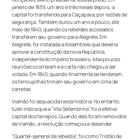
janeiro de 1839, um ano e três meses depois, a
capital foi transferida para Caçapava, por razões de
segurança. Também durou um ano e pouco, até
maio de 1840, quando os rebeldes acossados
transferem seu governo para Alegrete. Em
Alegrete, foi instalada a Assembleia que deveria
aprovar a constituição da nova República,
independente do Império brasileiro. Mas poucas
reuniões ocorreram e a carta não chegou a ser
votada. Em 1845, quando finalmente se renderam,
os farroupilhas tinham seu governo em cima de
carretas.
Viamão foi esquecida nesta história. No entanto,
tudo indica que a “Vila Setembrina” foi a efetiva
capital dos farrapos. Quando eles foram removidos
de Viamão, a revolução começou a desandar.
“Quartel-general da rebeldia”, foi como Tristão de