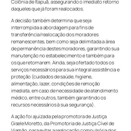
Colônia de Itapuã, assegurando o imediato retorno
daqueles que já foram realocados.
A decisão também determina que seja
interrompida a abordagem para fins de
transferência/realocação dos moradores
remanescentes, bem como seja delimitada a área
de permanência destes moradores, garantindo sua
manutenção no estabelecimento e também para
os que retornarem. Ainda, seja ofertado todos os
serviços necessários para sua integral assistência e
proteção (cuidados de saúde, higiene,
alimentação, lazer, condições de remoção
imediata, em caso de necessidade de atendimento
médico, entre outros, também garantindo os
recursos necessários à sua segurança).
A ação foi ajuizada pela promotora de Justiça
Gisele Moretto, da Promotoria de Justiça Cível de
Viamão, para evitar a realocação compulsória dos