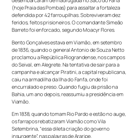
desembarcaram de madrugada no Saco do Faria
(hoje Praia das Pombas) para assaltar a fortaleza
defendida por 42 farroupilhas. Sobreviveram dez
feridos, feitos prisioneiros. O comandante Simeão
Barreto foi enforcado, segundo Moacyr Flores.
Bento Gonçalves estava em Viamão, em setembro
de 1836, quando o general Antonio de Souza Netto
proclamou a República Riograndense, nos campos
do Seival, em Alegrete. Na tentativa de sair para a
campanha e alcançar Piratini, a capital republicana,
caiu na armadilha da Ilha do Fanfa, onde foi
encurralado e preso. Quando fugiu da prisão na
Bahia, um ano depois, reassumiu a presidência em
Viamão.
Em 1838, quando tomam Rio Pardo e estão no auge,
os farrapos rebatizaram Viamão como Vila
Setembrina, “essa dileta criação do governo
insurgente”, nas palavras de Araripe.