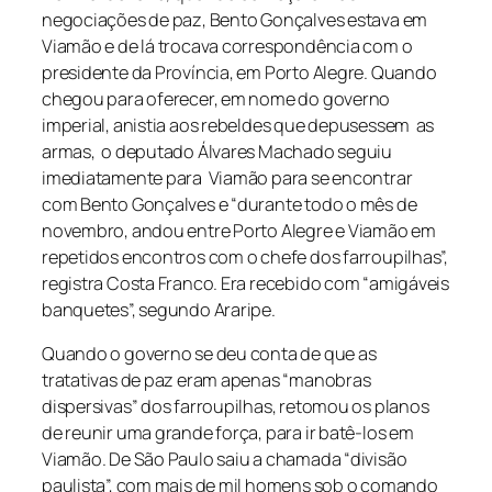
negociações de paz, Bento Gonçalves estava em
Viamão e de lá trocava correspondência com o
presidente da Província, em Porto Alegre. Quando
chegou para oferecer, em nome do governo
imperial, anistia aos rebeldes que depusessem as
armas, o deputado Álvares Machado seguiu
imediatamente para Viamão para se encontrar
com Bento Gonçalves e “durante todo o mês de
novembro, andou entre Porto Alegre e Viamão em
repetidos encontros com o chefe dos farroupilhas”,
registra Costa Franco. Era recebido com “amigáveis
banquetes”, segundo Araripe.
Quando o governo se deu conta de que as
tratativas de paz eram apenas “manobras
dispersivas” dos farroupilhas, retomou os planos
de reunir uma grande força, para ir batê-los em
Viamão. De São Paulo saiu a chamada “divisão
paulista”, com mais de mil homens sob o comando