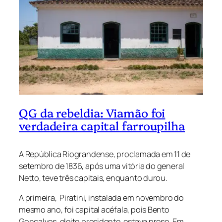
QG da rebeldia: Viamão foi
verdadeira capital farroupilha
A República Riograndense, proclamada em 11 de
setembro de 1836, após uma vitória do general
Netto, teve três capitais, enquanto durou.
A primeira, Piratini, instalada em novembro do
mesmo ano, foi capital acéfala, pois Bento
Gonçalves, eleito presidente, estava preso. Em