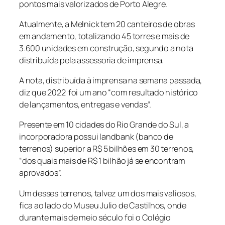
pontos mais valorizados de Porto Alegre.
Atualmente, a Melnick tem 20 canteiros de obras
em andamento, totalizando 45 torres e mais de
3.600 unidades em construção, segundo a nota
distribuída pela assessoria de imprensa.
A nota, distribuída à imprensa na semana passada,
diz que 2022 foi um ano “com resultado histórico
de lançamentos, entregas e vendas”.
Presente em 10 cidades do Rio Grande do Sul, a
incorporadora possui landbank (banco de
terrenos) superior a R$ 5 bilhões em 30 terrenos,
“dos quais mais de R$ 1 bilhão já se encontram
aprovados”.
Um desses terrenos, talvez um dos mais valiosos,
fica ao lado do Museu Julio de Castilhos, onde
durante mais de meio século foi o Colégio