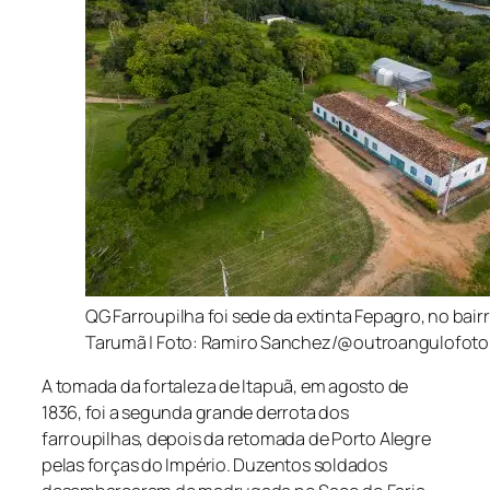
QG Farroupilha foi sede da extinta Fepagro, no bairr
Tarumã | Foto: Ramiro Sanchez/@outroangulofoto
A tomada da fortaleza de Itapuã, em agosto de
1836, foi a segunda grande derrota dos
farroupilhas, depois da retomada de Porto Alegre
pelas forças do Império. Duzentos soldados