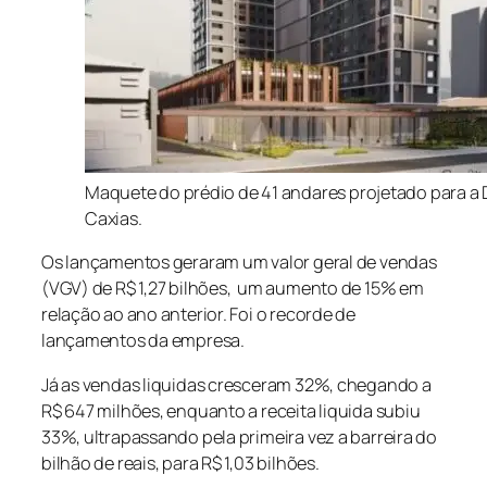
Maquete do prédio de 41 andares projetado para a
Caxias.
Os lançamentos geraram um valor geral de vendas
(VGV) de R$ 1,27 bilhões, um aumento de 15% em
relação ao ano anterior. Foi o recorde de
lançamentos da empresa.
Já as vendas liquidas cresceram 32%, chegando a
R$ 647 milhões, enquanto a receita liquida subiu
33%, ultrapassando pela primeira vez a barreira do
bilhão de reais, para R$ 1,03 bilhões.