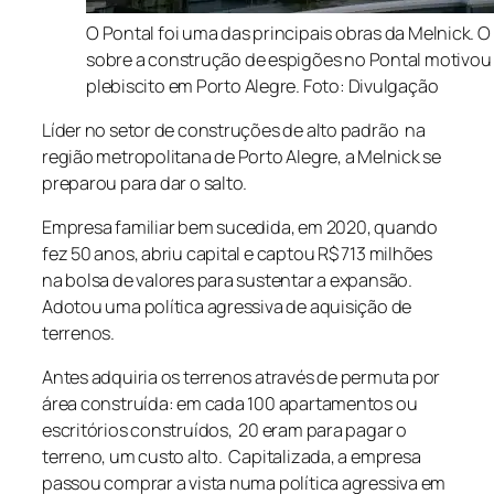
O Pontal foi uma das principais obras da Melnick. 
sobre a construção de espigões no Pontal motivou
plebiscito em Porto Alegre. Foto: Divulgação
Líder no setor de construções de alto padrão na
região metropolitana de Porto Alegre, a Melnick se
preparou para dar o salto.
Empresa familiar bem sucedida, em 2020, quando
fez 50 anos, abriu capital e captou R$ 713 milhões
na bolsa de valores para sustentar a expansão.
Adotou uma política agressiva de aquisição de
terrenos.
Antes adquiria os terrenos através de permuta por
área construída: em cada 100 apartamentos ou
escritórios construídos, 20 eram para pagar o
terreno, um custo alto. Capitalizada, a empresa
passou comprar a vista numa política agressiva em