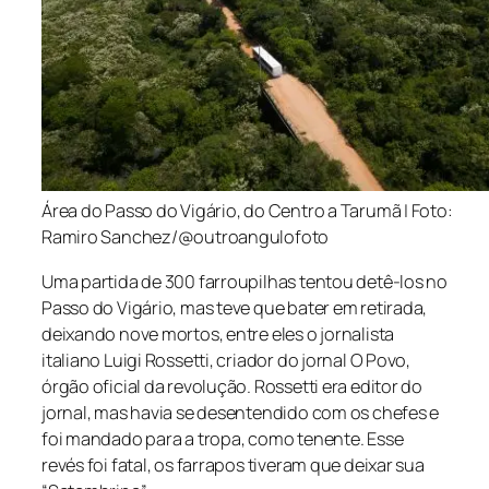
Área do Passo do Vigário, do Centro a Tarumã | Foto:
Ramiro Sanchez/@outroangulofoto
Uma partida de 300 farroupilhas tentou detê-los no
Passo do Vigário, mas teve que bater em retirada,
deixando nove mortos, entre eles o jornalista
italiano Luigi Rossetti, criador do jornal
O Povo
,
órgão oficial da revolução. Rossetti era editor do
jornal, mas havia se desentendido com os chefes e
foi mandado para a tropa, como tenente. Esse
revés foi fatal, os farrapos tiveram que deixar sua