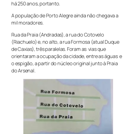
há 250 anos, portanto.
A população de Porto Alegre ainda não chegava a
mil moradores.
Rua da Praia (Andradas), a rua do Cotovelo
(Riachuelo) e, no alto, a rua Formosa (atual Duque
de Caxias), três paralelas. Foram as vias que
orientaram a ocupação da cidade, entre as águas e
o espigão, a partir do núcleo original junto à Praia
do Arsenal.