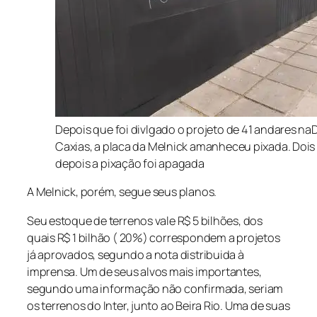
Depois que foi divlgado o projeto de 41 andares n
Caxias, a placa da Melnick amanheceu pixada. Dois
depois a pixação foi apagada
A Melnick, porém, segue seus planos.
Seu estoque de terrenos vale R$ 5 bilhões, dos
quais R$ 1 bilhão ( 20%) correspondem a projetos
já aprovados, segundo a nota distribuida à
imprensa. Um de seus alvos mais importantes,
segundo uma informação não confirmada, seriam
os terrenos do Inter, junto ao Beira Rio. Uma de suas