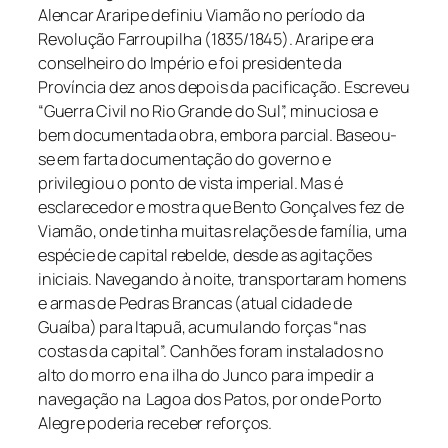
Alencar Araripe definiu Viamão no período da
Revolução Farroupilha (1835/1845). Araripe era
conselheiro do Império e foi presidente da
Província dez anos depois da pacificação. Escreveu
“Guerra Civil no Rio Grande do Sul”, minuciosa e
bem documentada obra, embora parcial. Baseou-
se em farta documentação do governo e
privilegiou o ponto de vista imperial. Mas é
esclarecedor e mostra que Bento Gonçalves fez de
Viamão, onde tinha muitas relações de família, uma
espécie de capital rebelde, desde as agitações
iniciais. Navegando à noite, transportaram homens
e armas de Pedras Brancas (atual cidade de
Guaíba) para Itapuã, acumulando forças “nas
costas da capital”. Canhões foram instalados no
alto do morro e na ilha do Junco para impedir a
navegação na Lagoa dos Patos, por onde Porto
Alegre poderia receber reforços.