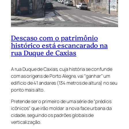
Descaso com o patrimônio
histórico está escancarado na
rua Duque de Caxias
A rua Duque de Caxias, cuja história se confunde
com as origens de Porto Alegre, vai “ganhar” um
edifício de 41 andares (134 metros de altura) no seu
ponto mais alto.
Pretende ser o primeiro de uma série de “prédios
icônicos” que irão moldar a nova face urbana da
cidade, seguindo os padrões globais de
verticalização.