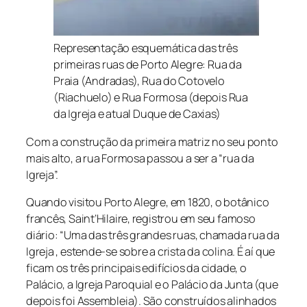
Representação esquemática das três
primeiras ruas de Porto Alegre: Rua da
Praia (Andradas), Rua do Cotovelo
(Riachuelo) e Rua Formosa (depois Rua
da |greja e atual Duque de Caxias)
Com a construção da primeira matriz no seu ponto
mais alto, a rua Formosa passou a ser a “rua da
Igreja”.
Quando visitou Porto Alegre, em 1820, o botânico
francês, Saint’Hilaire, registrou em seu famoso
diário: “Uma das três grandes ruas, chamada rua da
Igreja , estende-se sobre a crista da colina. É aí que
ficam os três principais edifícios da cidade, o
Palácio, a Igreja Paroquial e o Palácio da Junta (que
depois foi Assembleia). São construídos alinhados