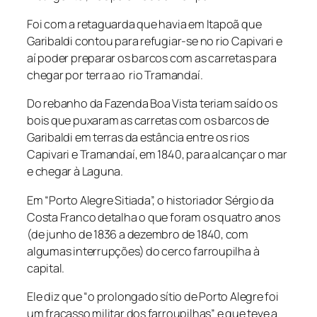
Foi com a retaguarda que havia em Itapoã que
Garibaldi contou para refugiar-se no rio Capivari e
aí poder preparar os barcos com as carretas para
chegar por terra ao rio Tramandaí.
Do rebanho da Fazenda Boa Vista teriam saído os
bois que puxaram as carretas com os barcos de
Garibaldi em terras da estância entre os rios
Capivari e Tramandaí, em 1840, para alcançar o mar
e chegar à Laguna.
Em “Porto Alegre Sitiada”, o historiador Sérgio da
Costa Franco detalha o que foram os quatro anos
(de junho de 1836 a dezembro de 1840, com
algumas interrupções) do cerco farroupilha à
capital.
Ele diz que “o prolongado sítio de Porto Alegre foi
um fracasso militar dos farroupilhas” e que teve a