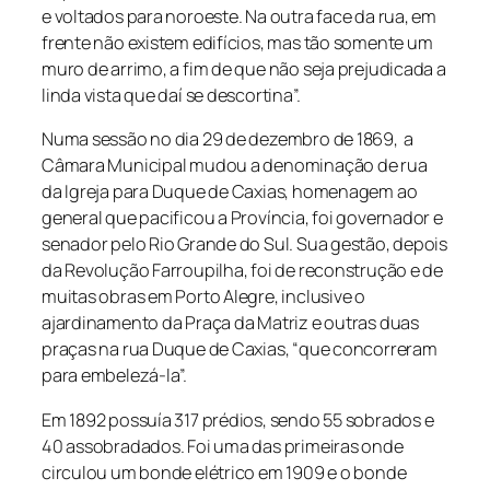
e voltados para noroeste. Na outra face da rua, em
frente não existem edifícios, mas tão somente um
muro de arrimo, a fim de que não seja prejudicada a
linda vista que daí se descortina”.
Numa sessão no dia 29 de dezembro de 1869, a
Câmara Municipal mudou a denominação de rua
da Igreja para Duque de Caxias, homenagem ao
general que pacificou a Província, foi governador e
senador pelo Rio Grande do Sul. Sua gestão, depois
da Revolução Farroupilha, foi de reconstrução e de
muitas obras em Porto Alegre, inclusive o
ajardinamento da Praça da Matriz e outras duas
praças na rua Duque de Caxias, “que concorreram
para embelezá-la”.
Em 1892 possuía 317 prédios, sendo 55 sobrados e
40 assobradados. Foi uma das primeiras onde
circulou um bonde elétrico em 1909 e o bonde