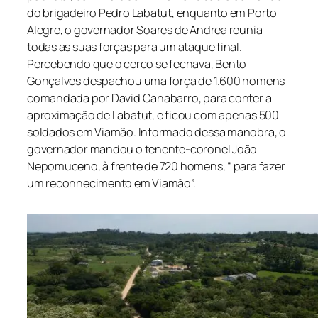
do brigadeiro Pedro Labatut, enquanto em Porto
Alegre, o governador Soares de Andrea reunia
todas as suas forças para um ataque final.
Percebendo que o cerco se fechava, Bento
Gonçalves despachou uma força de 1.600 homens
comandada por David Canabarro, para conter a
aproximação de Labatut, e ficou com apenas 500
soldados em Viamão. Informado dessa manobra, o
governador mandou o tenente-coronel João
Nepomuceno, à frente de 720 homens, “ para fazer
um reconhecimento em Viamão”.