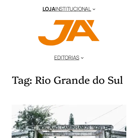
Pular
LOJA
INSTITUCIONAL
para
o
conteúdo
EDITORIAS
Tag:
Rio Grande do Sul