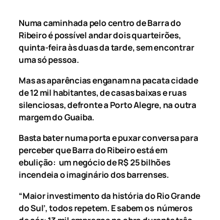
Numa caminhada pelo centro de Barra do
Ribeiro é possível andar dois quarteirões,
quinta-feira às duas da tarde, sem encontrar
uma só pessoa.
Mas as aparências enganam na pacata cidade
de 12 mil habitantes, de casas baixas e ruas
silenciosas, defronte a Porto Alegre, na outra
margem do Guaiba.
Basta bater numa porta e puxar conversa para
perceber que Barra do Ribeiro está em
ebulição: um negócio de R$ 25 bilhões
incendeia o imaginário dos barrenses.
“Maior investimento da história do Rio Grande
do Sul’, todos repetem. E sabem os números