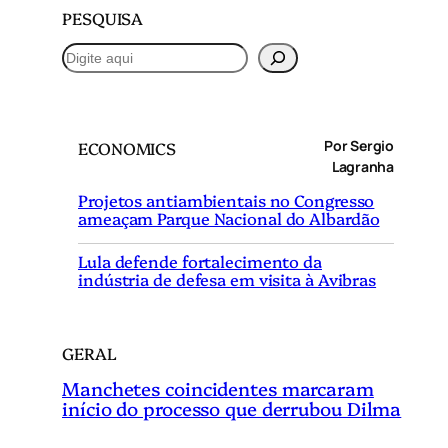
PESQUISA
P
e
s
q
Por Sergio
ECONOMICS
u
Lagranha
i
Projetos antiambientais no Congresso
s
ameaçam Parque Nacional do Albardão
a
r
Lula defende fortalecimento da
indústria de defesa em visita à Avibras
GERAL
Manchetes coincidentes marcaram
início do processo que derrubou Dilma