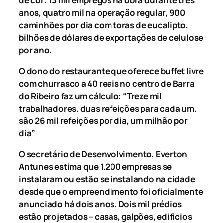
de cór: 13 mil empregos na obra durante três
anos, quatro mil na operação regular, 900
caminhões por dia com toras de eucalipto,
bilhões de dólares de exportações de celulose
por ano.
O dono do restaurante que oferece buffet livre
com churrasco a 40 reais no centro de Barra
do Ribeiro faz um cálculo: “Treze mil
trabalhadores, duas refeições para cada um,
são 26 mil refeições por dia, um milhão por
dia”
O secretário de Desenvolvimento, Everton
Antunes estima que 1.200 empresas se
instalaram ou estão se instalando na cidade
desde que o empreendimento foi oficialmente
anunciado há dois anos. Dois mil prédios
estão projetados – casas, galpões, edifícios