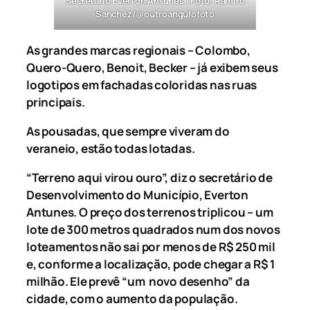
Secretário Everton Antunes | Foto: Ramiro
Sanchez/@outroangulofoto
As grandes marcas regionais – Colombo,
Quero-Quero, Benoit, Becker – já exibem seus
logotipos em fachadas coloridas nas ruas
principais.
As pousadas, que sempre viveram do
veraneio, estão todas lotadas.
“Terreno aqui virou ouro”, diz o secretário de
Desenvolvimento do Município, Everton
Antunes. O preço dos terrenos triplicou – um
lote de 300 metros quadrados num dos novos
loteamentos não sai por menos de R$ 250 mil
e, conforme a localização, pode chegar a R$ 1
milhão. Ele prevê “um novo desenho” da
cidade, com o aumento da população.