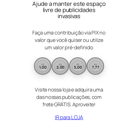
Ajude a manter este espaço
livre de publicidades
invasivas
Faça uma contribuição via PIX no
valor que você quiser ou utilize
um valor pré-definido
R$
R$
R$
R$
1,00
2,00
5,00
?,??
Visite nossa loja e adquira uma
das nossas publicações, com
frete GRÁTIS. Aproveite!
IR para LOJA