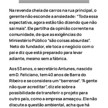
Na revenda cheia de carros na rua principal, o
gerente não esconde a ansiedade: “Toda essa
expectativa, agora estão tão dizendo que não
sai mais”. Ele partilha da opinião corrente na
comunidade, de que as exigências do
Miniestério Público “são coisas absurdas”.
Neto do fundador, ele toca o negócio com o
pai e diz que está preparado para levar
adiante, mesmo sem a fábrica.
Aos 53 anos, o secretário Antunes, nascido
em D. Feliciano, tem 40 anos de Barra do
Ribeiro e se considera um “barrense”. “A gente
não quer acreditar”, diz ele sobre a
possibilidade de transferir o projeto para
outro país, como a empresa ameaçou. Ele não
discute a questão ambiental, acha que há