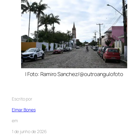
| Foto: Ramiro Sanchez/@outroangulofoto
Escrito por
Elmar Bones
em
1 de junho de 2026