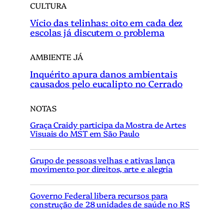
CULTURA
Vício das telinhas: oito em cada dez
escolas já discutem o problema
AMBIENTE JÁ
Inquérito apura danos ambientais
causados pelo eucalipto no Cerrado
NOTAS
Graça Craidy participa da Mostra de Artes
Visuais do MST em São Paulo
Grupo de pessoas velhas e ativas lança
movimento por direitos, arte e alegria
Governo Federal libera recursos para
construção de 28 unidades de saúde no RS