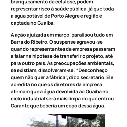
branqueamento da celulose, podem
representar risco à saúde pública, já que toda
a água potável de Porto Alegre e região é
captada no Guaíba.
A ação ajuizada em março, paralisou tudo em
Barra do Ribeiro. O suspense agravou-se
quando representantes da empresa passaram
a falar na hipótese de transferir o projeto, até
para outro país. As preocupações ambientais,
se existiam, dissolveram-se. “Desconheço
quem não quer a fábrica”, diz o secretário. Ele
acredita no que os diretores da empresa
afirmam que a água devolvida ao Guaiba no
ciclo industrial será mais limpa do que entrou.
Garante que beberia um copo dessa água.