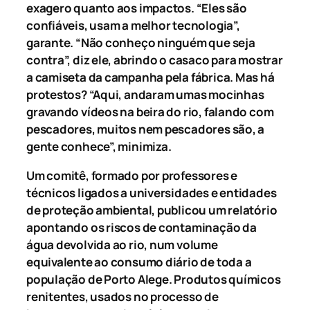
exagero quanto aos impactos. “Eles são
confiáveis, usam a melhor tecnologia”,
garante. “Não conheço ninguém que seja
contra”, diz ele, abrindo o casaco para mostrar
a camiseta da campanha pela fábrica. Mas há
protestos? “Aqui, andaram umas mocinhas
gravando vídeos na beira do rio, falando com
pescadores, muitos nem pescadores são, a
gente conhece”, minimiza.
Um comitê, formado por professores e
técnicos ligados a universidades e entidades
de proteção ambiental, publicou um relatório
apontando os riscos de contaminação da
água devolvida ao rio, num volume
equivalente ao consumo diário de toda a
população de Porto Alege. Produtos químicos
renitentes, usados no processo de