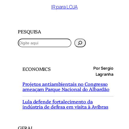
IR para LOJA
PESQUISA
P
e
s
q
Por Sergio
ECONOMICS
u
Lagranha
i
Projetos antiambientais no Congresso
s
ameaçam Parque Nacional do Albardão
a
r
Lula defende fortalecimento da
indústria de defesa em visita à Avibras
GERAL