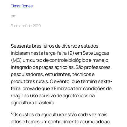
Elmar Bones
em
9 de abril de 2019
Sessenta brasileiros de diversos estados
iniciaram nesta terça-feira (9) em Sete Lagoas
(MG) um curso de controle biológico e manejo
integrado de pragas agrícolas. São professores,
pesquisadores, estudantes, técnicos e
produtores rurais. O evento, que termina sexta-
feira, prova de que a Embrapa tem condições de
reagir ao uso abusivo de agrotóxicos na
agricultura brasileira.
“Os custos da agricultura estão cada vez mais
altos e temos um conhecimento acumulado ao