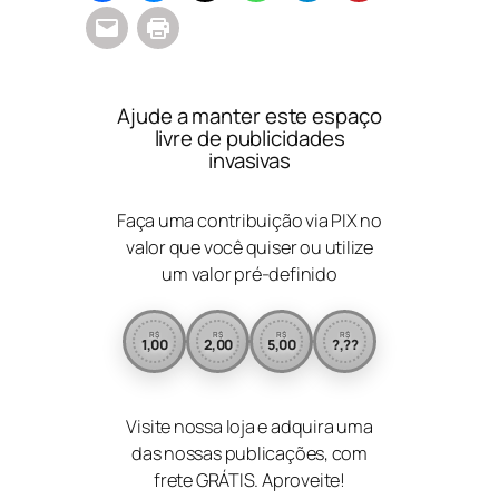
Ajude a manter este espaço
livre de publicidades
invasivas
Faça uma contribuição via PIX no
valor que você quiser ou utilize
um valor pré-definido
R$
R$
R$
R$
1,00
2,00
5,00
?,??
Visite nossa loja e adquira uma
das nossas publicações, com
frete GRÁTIS. Aproveite!