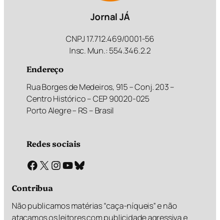
Jornal JÁ
CNPJ 17.712.469/0001-56
Insc. Mun.: 554.346.2.2
Endereço
Rua Borges de Medeiros, 915 – Conj. 203 –
Centro Histórico – CEP 90020-025
Porto Alegre – RS – Brasil
Redes sociais
Facebook
X
Instagram
Youtube
Bluesky
Contribua
Não publicamos matérias “caça-níqueis” e não
atacamos os leitores com publicidade agressiva e