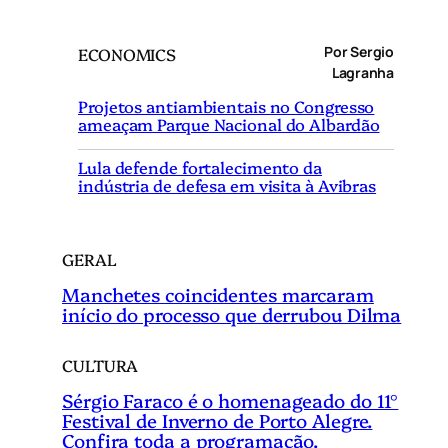
s
q
Por Sergio
ECONOMICS
u
Lagranha
i
Projetos antiambientais no Congresso
s
ameaçam Parque Nacional do Albardão
a
r
Lula defende fortalecimento da
indústria de defesa em visita à Avibras
GERAL
Manchetes coincidentes marcaram
início do processo que derrubou Dilma
CULTURA
Sérgio Faraco é o homenageado do 11°
Festival de Inverno de Porto Alegre.
Confira toda a programação.