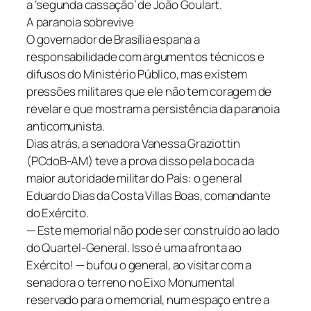
a ‘segunda cassação’ de João Goulart.
A paranoia sobrevive
O governador de Brasília espana a
responsabilidade com argumentos técnicos e
difusos do Ministério Público, mas existem
pressões militares que ele não tem coragem de
revelar e que mostram a persistência da paranoia
anticomunista.
Dias atrás, a senadora Vanessa Graziottin
(PCdoB-AM) teve a prova disso pela boca da
maior autoridade militar do País: o general
Eduardo Dias da Costa Villas Boas, comandante
do Exército.
— Este memorial não pode ser construído ao lado
do Quartel-General. Isso é uma afronta ao
Exército! — bufou o general, ao visitar com a
senadora o terreno no Eixo Monumental
reservado para o memorial, num espaço entre a