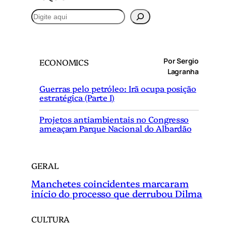
P
e
s
q
Por Sergio
ECONOMICS
u
Lagranha
i
Guerras pelo petróleo: Irã ocupa posição
s
estratégica (Parte I)
a
r
Projetos antiambientais no Congresso
ameaçam Parque Nacional do Albardão
GERAL
Manchetes coincidentes marcaram
início do processo que derrubou Dilma
CULTURA