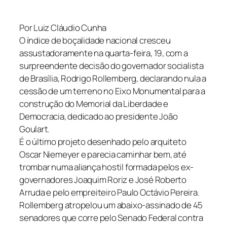
​Por Luiz Cláudio Cunha​
O índice de boçalidade nacional cresceu
assustadoramente na quarta-feira, 19, com a
surpreendente decisão do governador socialista
de Brasília, Rodrigo Rollemberg, declarando nula a
cessão de um terreno no Eixo Monumental para a
construção do Memorial da Liberdade e
Democracia, dedicado ao presidente João
Goulart.
É o último projeto desenhado pelo arquiteto
Oscar Niemeyer e parecia caminhar bem, até
trombar numa aliança hostil formada pelos ex-
governadores Joaquim Roriz e José Roberto
Arruda e pelo empreiteiro Paulo Octávio Pereira.
Rollemberg atropelou um abaixo-assinado de 45
senadores que corre pelo Senado Federal contra