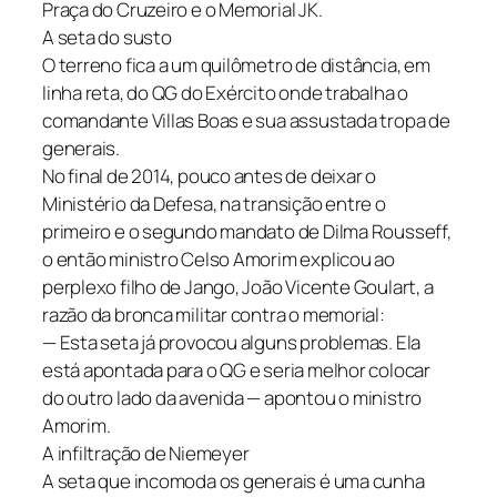
Praça do Cruzeiro e o Memorial JK.
A seta do susto
O terreno fica a um quilômetro de distância, em
linha reta, do QG do Exército onde trabalha o
comandante Villas Boas e sua assustada tropa de
generais.
No final de 2014, pouco antes de deixar o
Ministério da Defesa, na transição entre o
primeiro e o segundo mandato de Dilma Rousseff,
o então ministro Celso Amorim explicou ao
perplexo filho de Jango, João Vicente Goulart, a
razão da bronca militar contra o memorial:
— Esta seta já provocou alguns problemas. Ela
está apontada para o QG e seria melhor colocar
do outro lado da avenida — apontou o ministro
Amorim.
A infiltração de Niemeyer
A seta que incomoda os generais é uma cunha