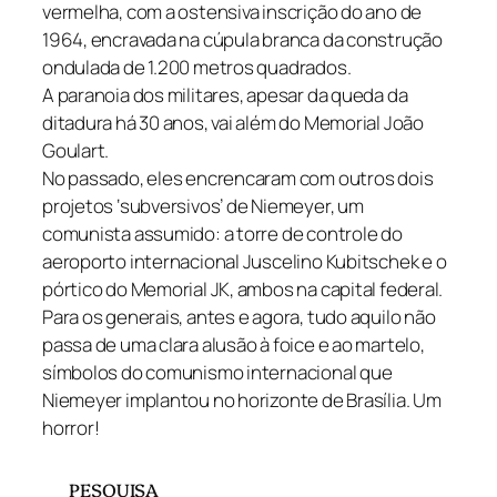
vermelha, com a ostensiva inscrição do ano de
1964, encravada na cúpula branca da construção
ondulada de 1.200 metros quadrados.
A paranoia dos militares, apesar da queda da
ditadura há 30 anos, vai além do Memorial João
Goulart.
No passado, eles encrencaram com outros dois
projetos ‘subversivos’ de Niemeyer, um
comunista assumido: a torre de controle do
aeroporto internacional Juscelino Kubitschek e o
pórtico do Memorial JK, ambos na capital federal.
Para os generais, antes e agora, tudo aquilo não
passa d​e uma clara alusão à foice e ao martelo,
símbolos do comunismo internacional que
Niemeyer implantou no horizonte de Brasília. Um
horror!
PESQUISA