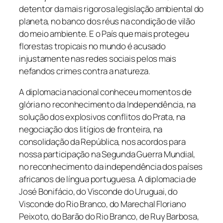
detentor da mais rigorosa legislação ambiental do
planeta, no banco dos réus na condição de vilão
do meio ambiente. E o País que mais protegeu
florestas tropicais no mundo é acusado
injustamente nas redes sociais pelos mais
nefandos crimes contra a natureza.
A diplomacia nacional conheceu momentos de
glória no reconhecimento da Independência, na
solução dos explosivos conflitos do Prata, na
negociação dos litígios de fronteira, na
consolidação da República, nos acordos para
nossa participação na Segunda Guerra Mundial,
no reconhecimento da independência dos países
africanos de língua portuguesa. A diplomacia de
José Bonifácio, do Visconde do Uruguai, do
Visconde do Rio Branco, do Marechal Floriano
Peixoto, do Barão do Rio Branco, de Ruy Barbosa,