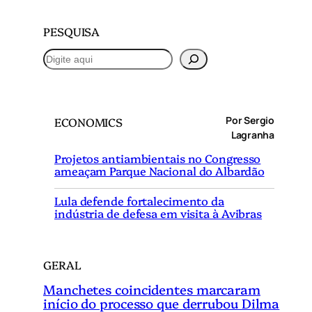
PESQUISA
P
e
s
q
Por Sergio
ECONOMICS
u
Lagranha
i
Projetos antiambientais no Congresso
s
ameaçam Parque Nacional do Albardão
a
r
Lula defende fortalecimento da
indústria de defesa em visita à Avibras
GERAL
Manchetes coincidentes marcaram
início do processo que derrubou Dilma