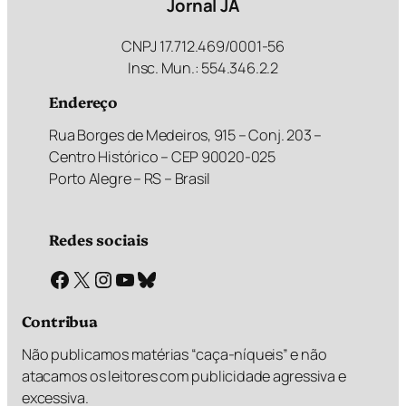
Jornal JÁ
CNPJ 17.712.469/0001-56
Insc. Mun.: 554.346.2.2
Endereço
Rua Borges de Medeiros, 915 – Conj. 203 –
Centro Histórico – CEP 90020-025
Porto Alegre – RS – Brasil
Redes sociais
Facebook
X
Instagram
Youtube
Bluesky
Contribua
Não publicamos matérias “caça-níqueis” e não
atacamos os leitores com publicidade agressiva e
excessiva.