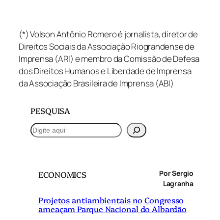
(*) Volson Antônio Romero é jornalista, diretor de
Direitos Sociais da Associação Riograndense de
Imprensa (ARI) e membro da Comissão de Defesa
dos Direitos Humanos e Liberdade de Imprensa
da Associação Brasileira de Imprensa (ABI)
PESQUISA
P
e
s
q
Por Sergio
ECONOMICS
u
Lagranha
i
Projetos antiambientais no Congresso
s
ameaçam Parque Nacional do Albardão
a