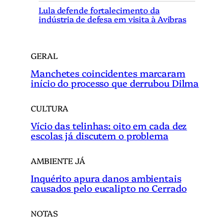
r
Lula defende fortalecimento da
indústria de defesa em visita à Avibras
GERAL
Manchetes coincidentes marcaram
início do processo que derrubou Dilma
CULTURA
Vício das telinhas: oito em cada dez
escolas já discutem o problema
AMBIENTE JÁ
Inquérito apura danos ambientais
causados pelo eucalipto no Cerrado
NOTAS