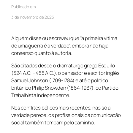
Publicado em
3 de novembro de 2023
Alguém disse ou escreveu que “a primeira vítima
de uma guerra é a verdade”, embora não haja
consenso quanto à autoria.
São citados desde o dramaturgo grego Ésquilo
(524 A.C. – 455 A.C.), o pensador e escritor inglês
Samuel Johnson (1709-1784) e até o político
britânico Philip Snowden (1864-1937), do Partido
Trabalhista Independente.
Nos conflitos bélicos mais recentes, não só a
verdade perece: os profissionais da comunicação
social também tombam pelo caminho.