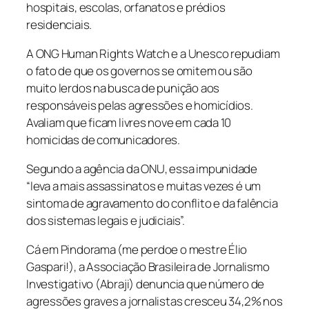
hospitais, escolas, orfanatos e prédios
residenciais.
A ONG Human Rights Watch e a Unesco repudiam
o fato de que os governos se omitem ou são
muito lerdos na busca de punição aos
responsáveis pelas agressões e homicídios.
Avaliam que ficam livres nove em cada 10
homicidas de comunicadores.
Segundo a agência da ONU, essa impunidade
“leva a mais assassinatos e muitas vezes é um
sintoma de agravamento do conflito e da falência
dos sistemas legais e judiciais”.
Cá em Pindorama (me perdoe o mestre Élio
Gaspari!), a Associação Brasileira de Jornalismo
Investigativo (Abraji) denuncia que número de
agressões graves a jornalistas cresceu 34,2% nos