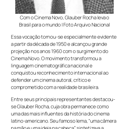
Com o Cinema Novo, Glauber Rocha leva o
Brasil para o mundo | Foto Arquivo Nacional
Essa vocação tornou-se especialmente evidente
a partir da década de 1950 e alcançou grande
projeção nos anos 1960 com o surgimento do
Cinema Novo. O movimento transformou a
linguagem cinematográfica nacional e
conquistou reconhecimento internacional ao
defender um cinema autoral, crítico e
comprometido com a realidade brasileira.
Entre seus principais representantes destacou-
se Glauber Rocha, cuja obra permanece como
uma das mais influentes da história do cinema
latino-americano. Seu famoso lema, “uma câmera
na mão e uma ideia na cabeça”, sintetizava a