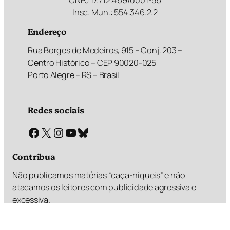
CNPJ 17.712.469/0001-56
Insc. Mun.: 554.346.2.2
Endereço
Rua Borges de Medeiros, 915 – Conj. 203 –
Centro Histórico – CEP 90020-025
Porto Alegre – RS – Brasil
Redes sociais
Facebook
X
Instagram
Youtube
Bluesky
Contribua
Não publicamos matérias “caça-níqueis” e não
atacamos os leitores com publicidade agressiva e
excessiva.
Faz um PIX e valoriza esse diferencial