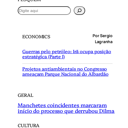
P
e
s
q
Por Sergio
ECONOMICS
u
Lagranha
i
Guerras pelo petróleo: Irã ocupa posição
s
estratégica (Parte I)
a
r
Projetos antiambientais no Congresso
ameaçam Parque Nacional do Albardão
GERAL
Manchetes coincidentes marcaram
início do processo que derrubou Dilma
CULTURA