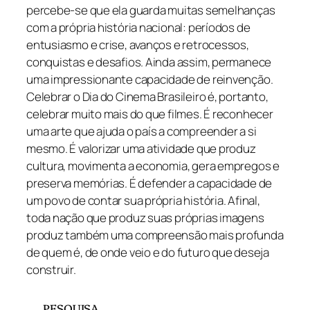
percebe-se que ela guarda muitas semelhanças
com a própria história nacional: períodos de
entusiasmo e crise, avanços e retrocessos,
conquistas e desafios. Ainda assim, permanece
uma impressionante capacidade de reinvenção.
Celebrar o Dia do Cinema Brasileiro é, portanto,
celebrar muito mais do que filmes. É reconhecer
uma arte que ajuda o país a compreender a si
mesmo. É valorizar uma atividade que produz
cultura, movimenta a economia, gera empregos e
preserva memórias. É defender a capacidade de
um povo de contar sua própria história. Afinal,
toda nação que produz suas próprias imagens
produz também uma compreensão mais profunda
de quem é, de onde veio e do futuro que deseja
construir.
PESQUISA