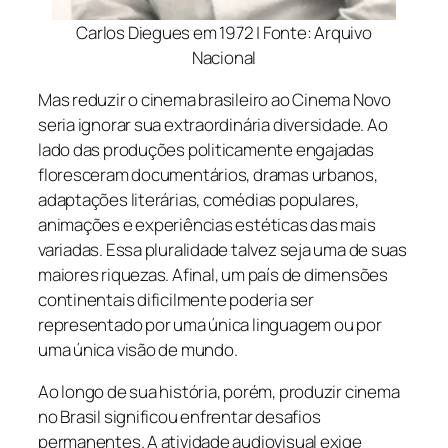
Carlos Diegues em 1972 | Fonte: Arquivo
Nacional
Mas reduzir o cinema brasileiro ao Cinema Novo
seria ignorar sua extraordinária diversidade. Ao
lado das produções politicamente engajadas
floresceram documentários, dramas urbanos,
adaptações literárias, comédias populares,
animações e experiências estéticas das mais
variadas. Essa pluralidade talvez seja uma de suas
maiores riquezas. Afinal, um país de dimensões
continentais dificilmente poderia ser
representado por uma única linguagem ou por
uma única visão de mundo.
Ao longo de sua história, porém, produzir cinema
no Brasil significou enfrentar desafios
permanentes. A atividade audiovisual exige