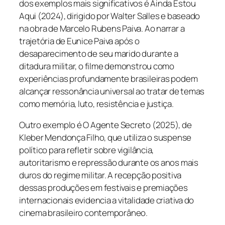
dos exemplos mais significativos é
Ainda Estou
Aqui
(2024), dirigido por Walter Salles e baseado
na obra de Marcelo Rubens Paiva. Ao narrar a
trajetória de Eunice Paiva após o
desaparecimento de seu marido durante a
ditadura militar, o filme demonstrou como
experiências profundamente brasileiras podem
alcançar ressonância universal ao tratar de temas
como memória, luto, resistência e justiça.
Outro exemplo é
O Agente Secreto
(2025), de
Kleber Mendonça Filho, que utiliza o suspense
político para refletir sobre vigilância,
autoritarismo e repressão durante os anos mais
duros do regime militar. A recepção positiva
dessas produções em festivais e premiações
internacionais evidencia a vitalidade criativa do
cinema brasileiro contemporâneo.