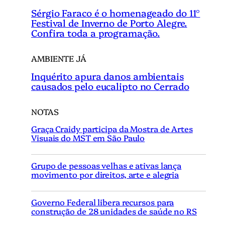
Sérgio Faraco é o homenageado do 11°
Festival de Inverno de Porto Alegre.
Confira toda a programação.
AMBIENTE JÁ
Inquérito apura danos ambientais
causados pelo eucalipto no Cerrado
NOTAS
Graça Craidy participa da Mostra de Artes
Visuais do MST em São Paulo
Grupo de pessoas velhas e ativas lança
movimento por direitos, arte e alegria
Governo Federal libera recursos para
construção de 28 unidades de saúde no RS