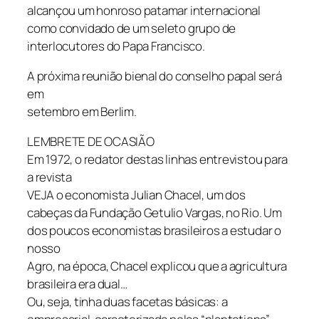
alcançou um honroso patamar internacional
como convidado de um seleto grupo de
interlocutores do Papa Francisco.
A próxima reunião bienal do conselho papal será
em
setembro em Berlim.
LEMBRETE DE OCASIÃO
Em 1972, o redator destas linhas entrevistou para
a revista
VEJA
o economista Julian Chacel, um dos
cabeças da Fundação Getulio Vargas, no Rio. Um
dos poucos economistas brasileiros a estudar o
nosso
Agro, na época, Chacel explicou que a agricultura
brasileira era dual…
Ou, seja, tinha duas facetas básicas: a