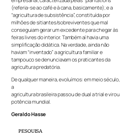
empresarial, caracterizada pelas “plantations”
(referia-se ao café e à cana, basicamente); e a
“agricultura de subsistência”, constituída por
milhões de sitiantes/sobreviventes que mal
conseguiam gerar um excedente para chegar às
feiras livres do interior. Também aí havia uma
simplificação didática. Na verdade, ainda não
haviam “inventado” a agricultura familiar e
tampouco se denunciavam os praticantes da
agricultura predatória.
De qualquer maneira, evoluímos: em meio século,
a
agricultura brasileira passou de dual a trial e virou
potência mundial.
Geraldo Hasse
PESQUISA