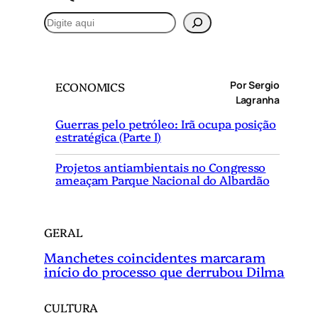
P
e
s
q
Por Sergio
ECONOMICS
u
Lagranha
i
Guerras pelo petróleo: Irã ocupa posição
s
estratégica (Parte I)
a
r
Projetos antiambientais no Congresso
ameaçam Parque Nacional do Albardão
GERAL
Manchetes coincidentes marcaram
início do processo que derrubou Dilma
CULTURA