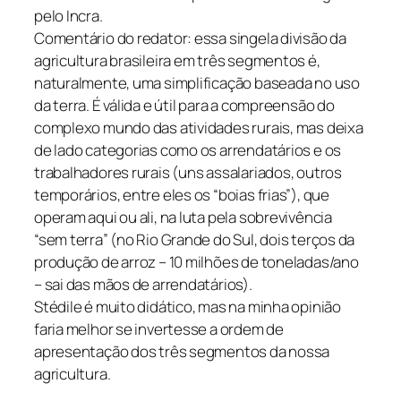
pelo Incra.
Comentário do redator: essa singela divisão da
agricultura brasileira em três segmentos é,
naturalmente, uma simplificação baseada no uso
da terra. É válida e útil para a compreensão do
complexo mundo das atividades rurais, mas deixa
de lado categorias como os arrendatários e os
trabalhadores rurais (uns assalariados, outros
temporários, entre eles os “boias frias”), que
operam aqui ou ali, na luta pela sobrevivência
“sem terra” (no Rio Grande do Sul, dois terços da
produção de arroz – 10 milhões de toneladas/ano
– sai das mãos de arrendatários).
Stédile é muito didático, mas na minha opinião
faria melhor se invertesse a ordem de
apresentação dos três segmentos da nossa
agricultura.