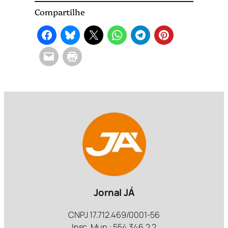
Compartilhe
Jornal JÁ
CNPJ 17.712.469/0001-56
Insc. Mun.: 554.346.2.2