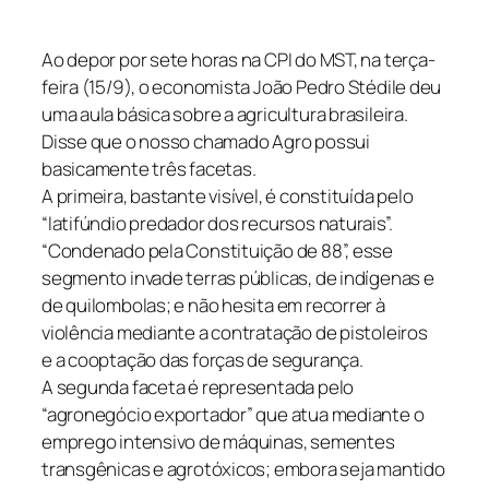
Ao depor por sete horas na CPI do MST, na terça-
feira (15/9), o economista João Pedro Stédile deu
uma aula básica sobre a agricultura brasileira.
Disse que o nosso chamado Agro possui
basicamente três facetas.
A primeira, bastante visível, é constituída pelo
“latifúndio predador dos recursos naturais”.
“Condenado pela Constituição de 88”, esse
segmento invade terras públicas, de indígenas e
de quilombolas; e não hesita em recorrer à
violência mediante a contratação de pistoleiros
e a cooptação das forças de segurança.
A segunda faceta é representada pelo
“agronegócio exportador” que atua mediante o
emprego intensivo de máquinas, sementes
transgênicas e agrotóxicos; embora seja mantido