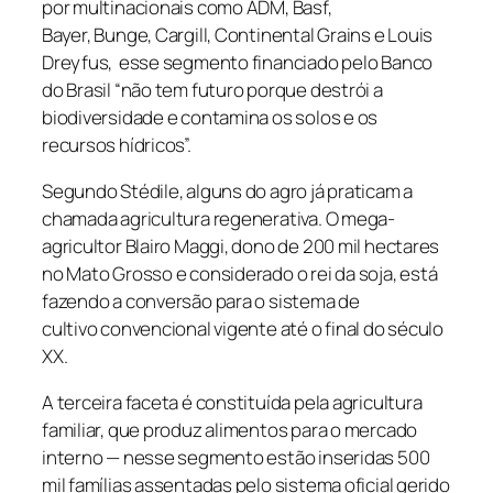
por multinacionais como ADM, Basf,
Bayer, Bunge, Cargill, Continental Grains e Louis
Dreyfus, esse segmento financiado pelo Banco
do Brasil “não tem futuro porque destrói a
biodiversidade e contamina os solos e os
recursos hídricos”.
Segundo Stédile, alguns do agro já praticam a
chamada agricultura regenerativa. O mega-
agricultor Blairo Maggi, dono de 200 mil hectares
no Mato Grosso e considerado o rei da soja, está
fazendo a conversão para o sistema de
cultivo convencional vigente até o final do século
XX.
A terceira faceta é constituída pela agricultura
familiar, que produz alimentos para o mercado
interno — nesse segmento estão inseridas 500
mil famílias assentadas pelo sistema oficial gerido