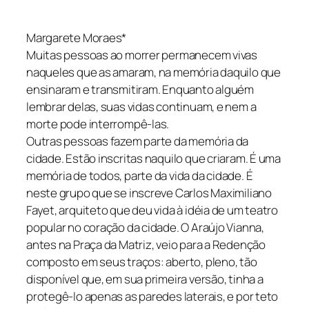
Margarete Moraes*
Muitas pessoas ao morrer permanecem vivas
naqueles que as amaram, na memória daquilo que
ensinaram e transmitiram. Enquanto alguém
lembrar delas, suas vidas continuam, e nem a
morte pode interrompê-las.
Outras pessoas fazem parte da memória da
cidade. Estão inscritas naquilo que criaram. É uma
memória de todos, parte da vida da cidade. É
neste grupo que se inscreve Carlos Maximiliano
Fayet, arquiteto que deu vida à idéia de um teatro
popular no coração da cidade. O Araújo Vianna,
antes na Praça da Matriz, veio para a Redenção
composto em seus traços: aberto, pleno, tão
disponível que, em sua primeira versão, tinha a
protegê-lo apenas as paredes laterais, e por teto