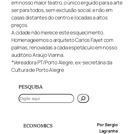
em nosso maior teatro, o único erguido para a arte
ser para todos, sem exclusão social, e não em
casas distantes do centro e locadas a altos
preços.
A cidade não merece este esquecimento.
Homenageemos o arquiteto Carlos Fayet com
palmas, renovadas a cada espetáculo em nosso
auditório Araújo Vianna.
*Vereadora PT/Porto Alegre, ex-secretária da
Cultura de Porto Alegre
PESQUISA
P
e
s
q
Por Sergio
ECONOMICS
u
Lagranha