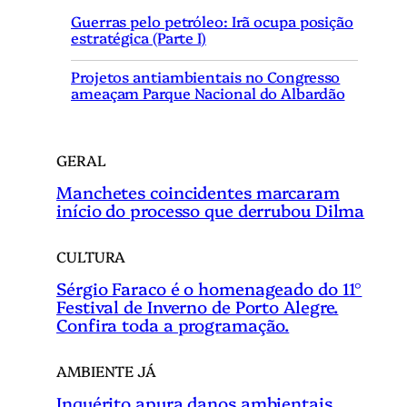
i
Guerras pelo petróleo: Irã ocupa posição
s
estratégica (Parte I)
a
r
Projetos antiambientais no Congresso
ameaçam Parque Nacional do Albardão
GERAL
Manchetes coincidentes marcaram
início do processo que derrubou Dilma
CULTURA
Sérgio Faraco é o homenageado do 11°
Festival de Inverno de Porto Alegre.
Confira toda a programação.
AMBIENTE JÁ
Inquérito apura danos ambientais