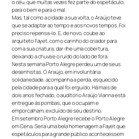
o céu, que muitas vezes fez parte do espetáculo,
para o bem e para o mal.
Mas, tal como a cidade a sua volta, o Araújo teve
que se adaptar ao tempo e aos novos tempos. Foi
preciso repensa-lo. E, de novo, coube ao
arquiteto Fayet, com o carinho do criador para
com a sua criatura, dar-lhe uma cobertura,
deixando a chuva e o ruído do lado de fora.
Nesta semana Porto Alegre perdeu um de seus
desenhistas. O Araújo, em involuntária
solidariedade, acompanha a perda, esquecido
pela cidade para a qual foi erguido. Há mais de
dois anos fechado, o auditório Araújo Vianna está
entregue às pombas, que o ocupam e
emporcalham, excluído de seu destino.
Em setembro Porto Alegre recebe o Porto Alegre
em Cena. Seria uma bela homenagem a Fayet que
espetáculos para grande público acontecessem