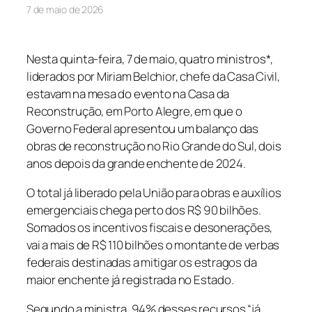
7 de maio de 2026
Nesta quinta-feira, 7 de maio, quatro ministros*,
liderados por Miriam Belchior, chefe da Casa Civil,
estavam na mesa do evento na Casa da
Reconstrução, em Porto Alegre, em que o
Governo Federal apresentou um balanço das
obras de reconstrução no Rio Grande do Sul, dois
anos depois da grande enchente de 2024.
O total já liberado pela União para obras e auxílios
emergenciais chega perto dos R$ 90 bilhões.
Somados os incentivos fiscais e desonerações,
vai a mais de R$ 110 bilhões o montante de verbas
federais destinadas a mitigar os estragos da
maior enchente já registrada no Estado.
Segundo a ministra, 94% desses recursos “já