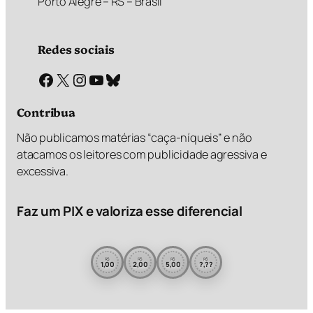
Porto Alegre – RS – Brasil
Redes sociais
Facebook
X
Instagram
Youtube
Bluesky
Contribua
Não publicamos matérias “caça-níqueis” e não
atacamos os leitores com publicidade agressiva e
excessiva.
Faz um PIX e valoriza esse diferencial
R$
R$
R$
R$
1,00
2,00
5,00
?,??