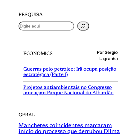
PESQUISA
P
e
s
q
Por Sergio
ECONOMICS
u
Lagranha
i
Guerras pelo petróleo: Irã ocupa posição
s
estratégica (Parte I)
a
r
Projetos antiambientais no Congresso
ameaçam Parque Nacional do Albardão
GERAL
Manchetes coincidentes marcaram
início do processo que derrubou Dilma