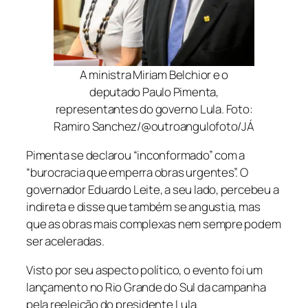
A ministra Miriam Belchior e o
deputado Paulo Pimenta,
representantes do governo Lula. Foto:
Ramiro Sanchez/@outroangulofoto/JÁ
Pimenta se declarou “inconformado” com a
“burocracia que emperra obras urgentes”. O
governador Eduardo Leite, a seu lado, percebeu a
indireta e disse que também se angustia, mas
que as obras mais complexas nem sempre podem
ser aceleradas.
Visto por seu aspecto político, o evento foi um
lançamento no Rio Grande do Sul da campanha
pela reeleição do presidente Lula.