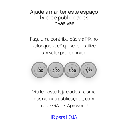
Ajude a manter este espaço
livre de publicidades
invasivas
Faça uma contribuição via PIX no
valor que você quiser ou utilize
um valor pré-definido
R$
R$
R$
R$
1,00
2,00
5,00
?,??
Visite nossa loja e adquira uma
das nossas publicações, com
frete GRÁTIS. Aproveite!
IR para LOJA